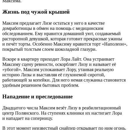
Максима.
Жизнь под чужой крышей
Максим предлагает Лизе остаться у него в качестве
домработницы в обмен на помощь с медицинским
обследованием. Ему нравится домашний уют, создаваемый
расторопной девушкой, которая готовит прекрасные ужины
и печёт торты. Особенно Максиму нравится торт «Наполеон»,
покрытый толстым слоем шоколадной глазури.
Вскоре в квартиру приходит Лора Лайт. Она устраивает
Максиму сцену ревности, оскорбляет Лизу и называет её
«убогой». Максим успокаивает Лору, утаивая реальную
историю Лизы и выставляя её глухонемой сиротой,
работающей за копейки. Для него немая служанка становится
удобным решением бытовых проблем.
Нападение и преследование
Двадцатого числа Максим везёт Лизу в реабилитационный
центр Полянского. На ступенях клиники их настигает Лора
и нападает на соперницу.
В этот момент неизвестный снайпер открывает по ним огонь.