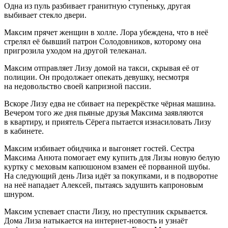
Одна из пуль разбивает гранитную ступеньку, другая
выбивает стекло двери.
Максим прячет женщин в холле. Лора убеждена, что в неё
стрелял её бывший патрон Солодовников, которому она
пригрозила уходом на другой телеканал.
Максим отправляет Лизу домой на такси, скрывая её от
полиции. Он продолжает опекать девушку, несмотря
на недовольство своей капризной пассии.
Вскоре Лизу едва не сбивает на перекрёстке чёрная машина.
Вечером того же дня пьяные друзья Максима заявляются
в квартиру, и приятель Сёрега пытается изнасиловать Лизу
в кабинете.
Максим избивает обидчика и выгоняет гостей. Сестра
Максима Анюта помогает ему купить для Лизы новую белую
куртку с меховым капюшоном взамен её порванной шубы.
На следующий день Лиза идёт за покупками, и в подворотне
на неё нападает Алексей, пытаясь задушить капроновым
шнуром.
Максим успевает спасти Лизу, но преступник скрывается.
Дома Лиза натыкается на интернет-новость и узнаёт