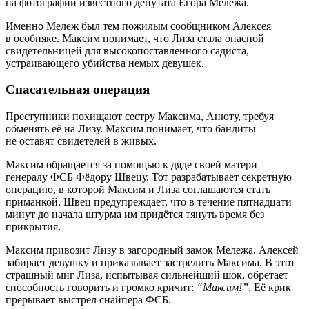
на фотографии известного депутата Егора Мележа.
Именно Мележ был тем пожилым сообщником Алексея
в особняке. Максим понимает, что Лиза стала опасной
свидетельницей для высокопоставленного садиста,
устраивающего убийства немых девушек.
Спасательная операция
Преступники похищают сестру Максима, Анюту, требуя
обменять её на Лизу. Максим понимает, что бандиты
не оставят свидетелей в живых.
Максим обращается за помощью к дяде своей матери —
генералу ФСБ Фёдору Швецу. Тот разрабатывает секретную
операцию, в которой Максим и Лиза соглашаются стать
приманкой. Швец предупреждает, что в течение пятнадцати
минут до начала штурма им придётся тянуть время без
прикрытия.
Максим привозит Лизу в загородный замок Мележа. Алексей
забирает девушку и приказывает застрелить Максима. В этот
страшный миг Лиза, испытывая сильнейший шок, обретает
способность говорить и громко кричит:
“Максим!”
. Её крик
прерывает выстрел снайпера ФСБ.