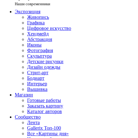
Наши современники
Экспозиция
Живопись
Графика
Цифровое искусство
Хендмейд
Абстракция
Иконы
Фотография
Скульптура
Детские рисунки
Дизайн одежды
Стрит-арт
Бодиарт
Интерьер
Вышивка
Магазин
Готовые работы
Заказать картину
Каталог авторов
Сообщество
Лента
Gallerix Топ-100
Все «Картины дня»