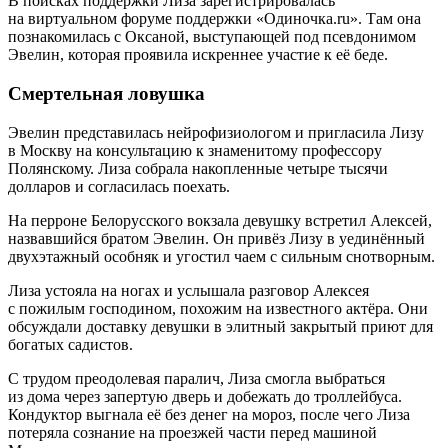
В поисках поддержки Лиза зарегистрировалась
на виртуальном форуме поддержки «Одиночка.ru». Там она
познакомилась с Оксаной, выступающей под псевдонимом
Эвелин, которая проявила искреннее участие к её беде.
Смертельная ловушка
Эвелин представилась нейрофизиологом и пригласила Лизу
в Москву на консультацию к знаменитому профессору
Полянскому. Лиза собрала накопленные четыре тысячи
долларов и согласилась поехать.
На перроне Белорусского вокзала девушку встретил Алексей,
назвавшийся братом Эвелин. Он привёз Лизу в уединённый
двухэтажный особняк и угостил чаем с сильным снотворным.
Лиза устояла на ногах и услышала разговор Алексея
с пожилым господином, похожим на известного актёра. Они
обсуждали доставку девушки в элитный закрытый приют для
богатых садистов.
С трудом преодолевая паралич, Лиза смогла выбраться
из дома через запертую дверь и добежать до троллейбуса.
Кондуктор выгнала её без денег на мороз, после чего Лиза
потеряла сознание на проезжей части перед машиной