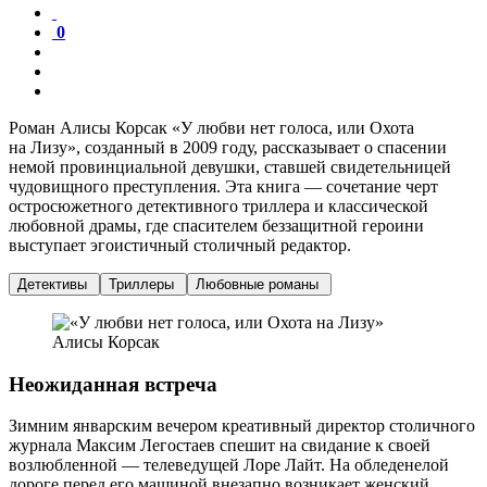
0
Роман Алисы Корсак «У любви нет голоса, или Охота
на Лизу», созданный в 2009 году, рассказывает о спасении
немой провинциальной девушки, ставшей свидетельницей
чудовищного преступления. Эта книга — сочетание черт
остросюжетного детективного триллера и классической
любовной драмы, где спасителем беззащитной героини
выступает эгоистичный столичный редактор.
Детективы
Триллеры
Любовные романы
Неожиданная встреча
Зимним январским вечером креативный директор столичного
журнала Максим Легостаев спешит на свидание к своей
возлюбленной — телеведущей Лоре Лайт. На обледенелой
дороге перед его машиной внезапно возникает женский