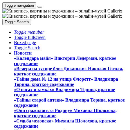
Toggle navigation
Toggle Search
Toggle menubar
Toggle fullscreen
Boxed page
Toggle Search
Новости
«Календарь майя» Виктории Ледерман, краткое
содержание
«Вечера на хуторе близ Диканьки» Николая Гоголя,
краткое содержание
«Тайна дома № 12 на улице Флоретт» Владимира
Торина, краткое содержание
«О носах и замка́х» Владимира Торина, краткое
содержание
«Тайны старой аптеки» Владимира Торина, краткое
содержание
«Они сражались за Родину» Михаила Шолохова,
краткое содержание
«Судьба человека» Михаила Шолохова, краткое
содержание