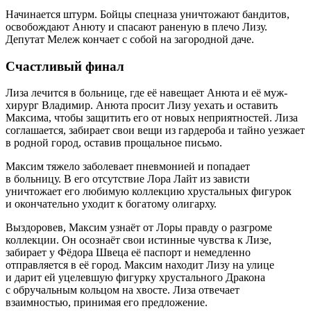
Начинается штурм. Бойцы спецназа уничтожают бандитов,
освобождают Анюту и спасают раненую в плечо Лизу.
Депутат Мележ кончает с собой на загородной даче.
Счастливый финал
Лиза лечится в больнице, где её навещает Анюта и её муж-
хирург Владимир. Анюта просит Лизу уехать и оставить
Максима, чтобы защитить его от новых неприятностей. Лиза
соглашается, забирает свои вещи из гардероба и тайно уезжает
в родной город, оставив прощальное письмо.
Максим тяжело заболевает пневмонией и попадает
в больницу. В его отсутствие Лора Лайт из зависти
уничтожает его любимую коллекцию хрустальных фигурок
и окончательно уходит к богатому олигарху.
Выздоровев, Максим узнаёт от Лоры правду о разгроме
коллекции. Он осознаёт свои истинные чувства к Лизе,
забирает у Фёдора Швеца её паспорт и немедленно
отправляется в её город. Максим находит Лизу на улице
и дарит ей уцелевшую фигурку хрустального Дракона
с обручальным кольцом на хвосте. Лиза отвечает
взаимностью, принимая его предложение.