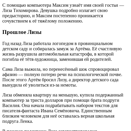
С помощью компьютера Максим узнаёт имя своей гостьи —
Лиза Тихомирова. Девушка подробно излагает свою
предысторию, и Максим постепенно проникается
сочувствием к её тяжёлому положению.
Прошлое Лизы
Год назад Лиза работала логопедом в провинциальном
детском саду и собиралась замуж за Артёма. Её счастливую
жизнь разрушила автомобильная катастрофа, в которой
погибла её тётя-художница, заменившая ей родителей.
Сама Лиза выжила, но перенесённый шок спровоцировал
афазию — полную потерю речи на психологической почве.
После этого Артём бросил Лизу, а директор детского сада
вынудила её уволиться из-за немоты.
Лиза обменяла квартиру на меньшую, купила подержанный
компьютер за триста долларов при помощи брата подруги
Василия. Она начала подрабатывать набором текстов для
писателя-фантаста Ивана Семёновича. Единственным
близким человеком для неё оставалась верная школьная
подруга Ленка.