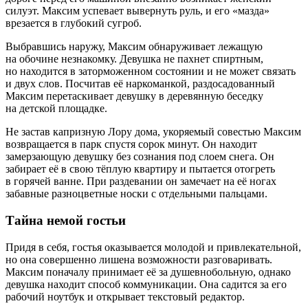
силуэт. Максим успевает вывернуть руль, и его «мазда»
врезается в глубокий сугроб.
Выбравшись наружу, Максим обнаруживает лежащую
на обочине незнакомку. Девушка не пахнет спиртным,
но находится в заторможенном состоянии и не может связать
и двух слов. Посчитав её наркоманкой, раздосадованный
Максим перетаскивает девушку в деревянную беседку
на детской площадке.
Не застав капризную Лору дома, укоряемый совестью Максим
возвращается в парк спустя сорок минут. Он находит
замерзающую девушку без сознания под слоем снега. Он
забирает её в свою тёплую квартиру и пытается отогреть
в горячей ванне. При раздевании он замечает на её ногах
забавные разноцветные носки с отдельными пальцами.
Тайна немой гостьи
Придя в себя, гостья оказывается молодой и привлекательной,
но она совершенно лишена возможности разговаривать.
Максим поначалу принимает её за душевнобольную, однако
девушка находит способ коммуникации. Она садится за его
рабочий ноутбук и открывает текстовый редактор.