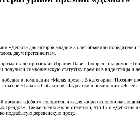
«Дебют» для авторов младше 35 лет объявили победителей сезо
талось двум претендентам.
роза» стали прозаик из Израиля Павел Токаренко за роман «Гво
 получили символическую статуэтку премии в виде птицы и ден
обедил в номинации «Малая проза». В категории «Поэзия» побе
 с пьесой «Галатея Собакина». Лауреатом в номинации «Эссеис
й премии «Дебют» говорится, что для жюри основополагающим к
ных трендов». Также члены жюри отметили, что 15-й «Дебютный»
ко подзабытую деревенскую прозу.