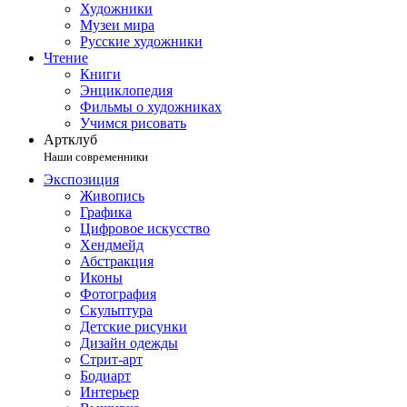
Художники
Музеи мира
Русские художники
Чтение
Книги
Энциклопедия
Фильмы о художниках
Учимся рисовать
Артклуб
Наши современники
Экспозиция
Живопись
Графика
Цифровое искусство
Хендмейд
Абстракция
Иконы
Фотография
Скульптура
Детские рисунки
Дизайн одежды
Стрит-арт
Бодиарт
Интерьер