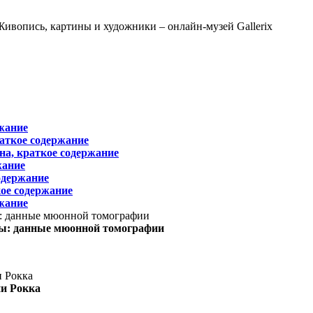
жание
раткое содержание
на, краткое содержание
жание
одержание
ое содержание
жание
ы: данные мюонной томографии
ни Рокка