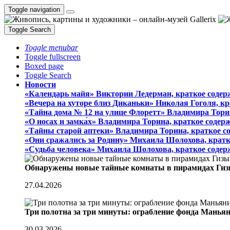
Toggle navigation
Toggle Search
Toggle menubar
Toggle fullscreen
Boxed page
Toggle Search
Новости
«Календарь майя» Виктории Ледерман, краткое содер
«Вечера на хуторе близ Диканьки» Николая Гоголя, к
«Тайна дома № 12 на улице Флоретт» Владимира Тори
«О носах и замка́х» Владимира Торина, краткое содер
«Тайны старой аптеки» Владимира Торина, краткое с
«Они сражались за Родину» Михаила Шолохова, кратк
«Судьба человека» Михаила Шолохова, краткое содер
Обнаружены новые тайные комнаты в пирамидах Гиз
27.04.2026
Три полотна за три минуты: ограбление фонда Манья
30.03.2026