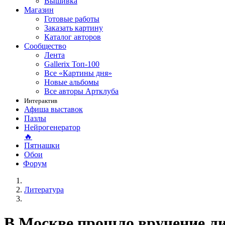
Вышивка
Магазин
Готовые работы
Заказать картину
Каталог авторов
Сообщество
Лента
Gallerix Топ-100
Все «Картины дня»
Новые альбомы
Все авторы Артклуба
Интерактив
Афиша выставок
Пазлы
Нейрогенератор
🔥
Пятнашки
Обои
Форум
Литература
В Москве прошло вручение л