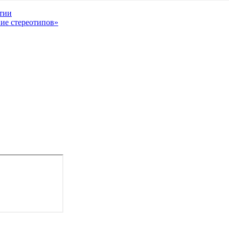
тии
ие стереотипов»