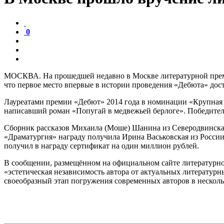
0
МОСКВА. На прошедшей недавно в Москве литературной премии 
что первое место впервые в истории проведения «Дебюта» дос
Лауреатами премии «Дебют» 2014 года в номинации «Крупная п
написавший роман «Попугай в медвежьей берлоге». Победители
Сборник рассказов Михаила (Моше) Шанина из Северодвинска п
«Драматургия» награду получила Ирина Васьковская из России
получил в награду сертификат на один миллион рублей.
В сообщении, размещённом на официальном сайте литературно
«эстетическая независимость автора от актуальных литератур
своеобразный этап погружения современных авторов в несколь