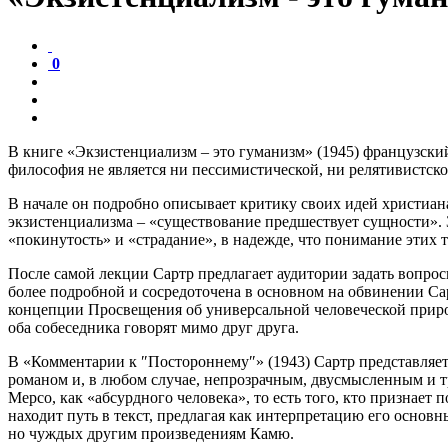
0
В книге «Экзистенциализм – это гуманизм» (1945) французски
философия не является ни пессимистической, ни релятивистско
В начале он подробно описывает критику своих идей христиан
экзистенциализма – «существование предшествует сущности». 
«покинутость» и «страдание», в надежде, что понимание этих
После самой лекции Сартр предлагает аудитории задать вопро
более подробной и сосредоточена в основном на обвинении Сар
концепции Просвещения об универсальной человеческой природе
оба собеседника говорят мимо друг друга.
В «Комментарии к ″Постороннему″» (1943) Сартр представляет
романом и, в любом случае, непрозрачным, двусмысленным и 
Мерсо, как «абсурдного человека», то есть того, кто признает
находит путь в текст, предлагая как интерпретацию его основн
но чуждых другим произведениям Камю.