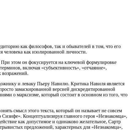
иторию как философов, так и обывателей в том, что его
ия человека как изолированной личности.
х. При этом он фокусируется на ключевой формулировке
терминов, включая «субъективность», «отчаяние»,
х возражений.
удожнику и леваку Пьеру Навилю. Критика Навиля является
я просто замаскированной версией дискредитированной
иями о марксизме, который состоит в основном из того, что
ять смысл этого текста, который он называет не совсем
 Сизифе». Концептуализируя главного героя «Незнакомца»,
действие как допустимое и одинаково желательное, Сартр
х, отрывистых предложений, характерных для «Незнакомца»,