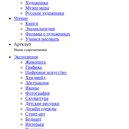
Художники
Музеи мира
Русские художники
Чтение
Книги
Энциклопедия
Фильмы о художниках
Учимся рисовать
Артклуб
Наши современники
Экспозиция
Живопись
Графика
Цифровое искусство
Хендмейд
Абстракция
Иконы
Фотография
Скульптура
Детские рисунки
Дизайн одежды
Стрит-арт
Бодиарт
Интерьер