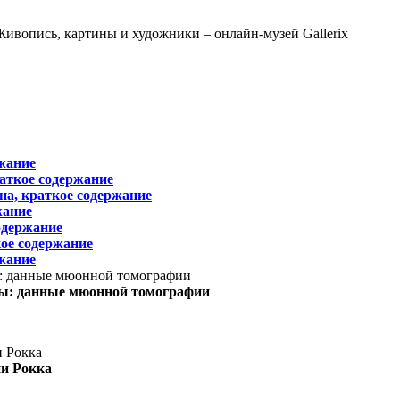
жание
раткое содержание
на, краткое содержание
жание
одержание
ое содержание
жание
ы: данные мюонной томографии
ни Рокка