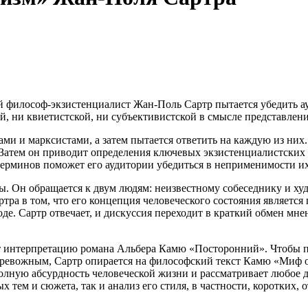
й философ-экзистенциалист Жан-Поль Сартр пытается убедить ауд
й, ни квиетистской, ни субъективистской в смысле представлен
ами и марксистами, а затем пытается ответить на каждую из ни
Затем он приводит определения ключевых экзистенциалистских 
 терминов поможет его аудитории убедиться в неприменимости и
сы. Он обращается к двум людям: неизвестному собеседнику и х
тра в том, что его концепция человеческого состояния являетс
. Сартр отвечает, и дискуссия переходит в краткий обмен мнен
 интерпретацию романа Альбера Камю «Посторонний». Чтобы пон
тревожным, Сартр опирается на философский текст Камю «Миф о
 полную абсурдность человеческой жизни и рассматривает любое 
ых тем и сюжета, так и анализ его стиля, в частности, коротки