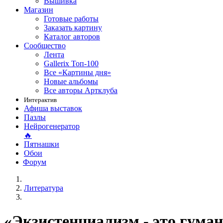
Вышивка
Магазин
Готовые работы
Заказать картину
Каталог авторов
Сообщество
Лента
Gallerix Топ-100
Все «Картины дня»
Новые альбомы
Все авторы Артклуба
Интерактив
Афиша выставок
Пазлы
Нейрогенератор
🔥
Пятнашки
Обои
Форум
Литература
«Экзистенциализм - это гум