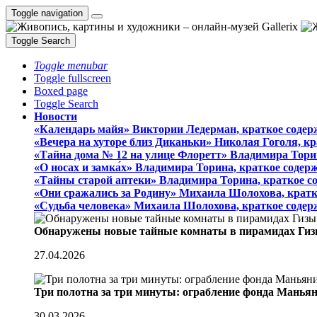
Toggle navigation
Toggle Search
Toggle menubar
Toggle fullscreen
Boxed page
Toggle Search
Новости
«Календарь майя» Виктории Ледерман, краткое содер
«Вечера на хуторе близ Диканьки» Николая Гоголя, к
«Тайна дома № 12 на улице Флоретт» Владимира Тори
«О носах и замка́х» Владимира Торина, краткое содер
«Тайны старой аптеки» Владимира Торина, краткое с
«Они сражались за Родину» Михаила Шолохова, кратк
«Судьба человека» Михаила Шолохова, краткое содер
Обнаружены новые тайные комнаты в пирамидах Гиз
27.04.2026
Три полотна за три минуты: ограбление фонда Манья
30.03.2026