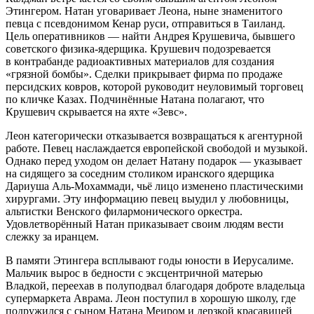
Этингером. Натан уговаривает Леона, ныне знаменитого
певца с псевдонимом Кенар руси, отправиться в Таиланд.
Цель оперативников — найти Андрея Крушевича, бывшего
советского физика-ядерщика. Крушевич подозревается
в контрабанде радиоактивных материалов для создания
«грязной бомбы». Сделки прикрывает фирма по продаже
персидских ковров, которой руководит неуловимый торговец
по кличке Казах. Подчинённые Натана полагают, что
Крушевич скрывается на яхте «Зевс».
Леон категорически отказывается возвращаться к агентурной
работе. Певец наслаждается европейской свободой и музыкой.
Однако перед уходом он делает Натану подарок — указывает
на сидящего за соседним столиком иранского ядерщика
Дариуша Аль-Мохаммади, чьё лицо изменено пластическими
хирургами. Эту информацию певец выудил у любовницы,
альтистки Венского филармонического оркестра.
Удовлетворённый Натан приказывает своим людям вести
слежку за иранцем.
В памяти Этингера всплывают годы юности в Иерусалиме.
Мальчик вырос в бедности с эксцентричной матерью
Владкой, переехав в полуподвал благодаря доброте владельца
супермаркета Аврама. Леон поступил в хорошую школу, где
подружился с сыном Натана Меиром и дерзкой красавицей