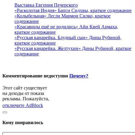
Выставка Евгения Печерского
«Расколотая Индия» Бапси Сидхвы, краткое содержание
«Колыбельная» Лесли Мармон Силко, краткое
содержание
«Красавицы ещё не родились» Айи Квей Армаха,
краткое содержание
«Русская канарейка. Блудный сын» Дины Рубиной,
краткое содержание
«Русская канарейка. Желтухин» Дины Рубиной, краткое
содержание
Комментирование недоступно
Почему?
Этот сайт существует
на доходы от показа
рекламы. Пожалуйста,
отключите AdBlock
Кому понравилось