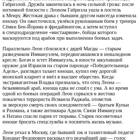
Габриэлой. Дружба закончилась в ночь сильной грозы: после
интимной близости с Леоном Габриэла ушла в постель
к Меиру. Жестокая драка с бывшим другом навсегда изменила
юношу. Он ожесточился, увлёкся рукопашным боем у тренера
Сёмки Бен-Йорама и фридайвингом, а затем вступил
в спецподразделение «мистаарвим», бойцы которого
маскируются под арабов при выполнении боевых задач.
Параллельно Леон сблизился с дядей Магды — старым
разведчиком Иммануэлем, передвигавшимся в инвалидном
кресле. Богач и эстет Иммануэль, в юности закупавший
оружие для Израиля на старом пароходе «Победительница
Адель», разглядел талант юноши, купил ему дорогой
японский кларнет и ввёл в высшее общество. Когда
экстравагантная Владка призналась, что отец Леона —
безымянный араб, юноша едва не сошёл с ума. А во время
одной из боевых операций Леон сорвался и жестоко
покалечил террориста Исмаила Раджаба, отомстив
за зверскую смерть своих осведомителей — братьев Куньи
и Рахмана, а также антиквара Адиля. Связи Иммануэля
и Натана спасли парня от тюрьмы. Старик посоветовал
юноше бросить спецслужбы и посвятить жизнь музыке.
Леон уехал в Москву, где бывший зэк и талантливый педагог
Кондрат Федорович раскрыл его редчайший дар — голос