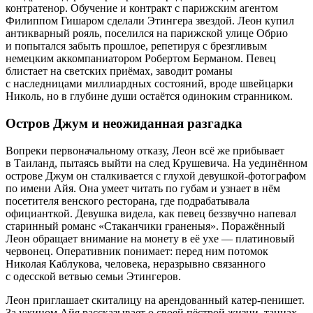
контратенор. Обучение и контракт с парижским агентом
Филиппом Гишаром сделали Этингера звездой. Леон купил
антикварный рояль, поселился на парижской улице Обрио
и попытался забыть прошлое, репетируя с брезгливым
немецким аккомпаниатором Робертом Берманом. Певец
блистает на светских приёмах, заводит романы
с наследницами миллиардных состояний, вроде швейцарки
Николь, но в глубине души остаётся одиноким странником.
Остров Джум и неожиданная разгадка
Вопреки первоначальному отказу, Леон всё же прибывает
в Таиланд, пытаясь выйти на след Крушевича. На уединённом
острове Джум он сталкивается с глухой девушкой-фотографом
по имени Айя. Она умеет читать по губам и узнает в нём
посетителя венского ресторана, где подрабатывала
официанткой. Девушка видела, как певец беззвучно напевал
старинный романс «Стаканчики граненыя». Поражённый
Леон обращает внимание на монету в её ухе — платиновый
червонец. Оперативник понимает: перед ним потомок
Николая Каблукова, человека, неразрывно связанного
с одесской ветвью семьи Этингеров.
Леон приглашает скиталицу на арендованный катер-пенишет.
За ужином Айя рассказывает о своей пёстрой жизни, танцах