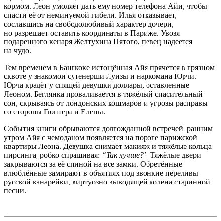
кормом. Леон умоляет дать ему номер телефона Айи, чтобы
спасти её от неминуемой гибели. Илья отказывает,
сославшись на свободолюбивый характер дочери,
но разрешает оставить координаты в Париже. Увозя
подаренного кенаря Желтухина Пятого, певец надеется
на чудо.
Тем временем в Бангкоке истощённая Айя прячется в грязном
сквоте у знакомой сутенерши Луизы и наркомана Юрчи.
Юрча крадёт у спящей девушки доллары, оставленные
Леоном. Беглянка проваливается в тяжёлый спасительный
сон, скрываясь от лондонских кошмаров и угрозы расправы
со стороны Гюнтера и Елены.
События книги обрываются долгожданной встречей: ранним
утром Айя с чемоданом появляется на пороге парижской
квартиры Леона. Девушка снимает макияж и тяжёлые кольца
пирсинга, робко спрашивая:
“Так лучше?”
Тяжёлые двери
закрываются за её спиной на все замки. Обретённые
влюблённые замирают в объятиях под звонкие переливы
русской канарейки, виртуозно выводящей колена старинной
песни.