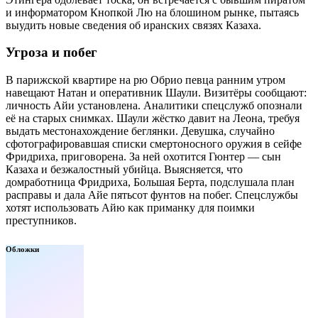
и информатором Кнопкой Лю на блошином рынке, пытаясь
выудить новые сведения об иранских связях Казаха.
Угроза и побег
В парижской квартире на рю Обрио певца ранним утром
навещают Натан и оперативник Шаули. Визитёры сообщают:
личность Айи установлена. Аналитики спецслужб опознали
её на старых снимках. Шаули жёстко давит на Леона, требуя
выдать местонахождение беглянки. Девушка, случайно
сфотографировавшая списки смертоносного оружия в сейфе
Фридриха, приговорена. За ней охотится Гюнтер — сын
Казаха и безжалостный убийца. Выясняется, что
домработница Фридриха, Большая Берта, подслушала план
расправы и дала Айе пятьсот фунтов на побег. Спецслужбы
хотят использовать Айю как приманку для поимки
преступников.
Обложки