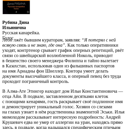
Рубина Дина
Ильинична
Русская канарейка.
Голос
Леон лжёт бывшим кураторам, заявляя:
“Я потерял с ней
всякую связь и не знаю, где она”
. Как только оперативники
уходят, контртенор срывает график оперных репетиций, рвёт
связи со швейцарской возлюбленной Николь, приводит
в бешенство своего менеджера Филиппа и тайно вылетает
в Казахстан, использовав один из фальшивых паспортов
на имя Ариадны фон Шнеллер. Контора умеет делать
документы высочайшего класса, и оперный певец без труда
проходит пограничный контроль.
В Алма-Ате Этингер находит дом Ильи Константиновича —
отца Айи. В подвале, заставленном десятками клеток
с поющими кенарями, гость раскрывает своё подлинное имя
и демонстрирует уникальный голос. Хозяин со слезами
на глазах узнает в нём родственника знаменитой Эськи. Илья
мимоходом рассказывает интересную подробность: Андрей
Крушевич едва не умер от аллергии на уран, находясь прямо
здесь, в подвале, когда надышался специфическим птичьим