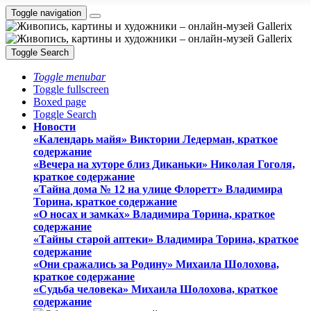
Toggle navigation
Toggle Search
Toggle menubar
Toggle fullscreen
Boxed page
Toggle Search
Новости
«Календарь майя» Виктории Ледерман, краткое
содержание
«Вечера на хуторе близ Диканьки» Николая Гоголя,
краткое содержание
«Тайна дома № 12 на улице Флоретт» Владимира
Торина, краткое содержание
«О носах и замка́х» Владимира Торина, краткое
содержание
«Тайны старой аптеки» Владимира Торина, краткое
содержание
«Они сражались за Родину» Михаила Шолохова,
краткое содержание
«Судьба человека» Михаила Шолохова, краткое
содержание