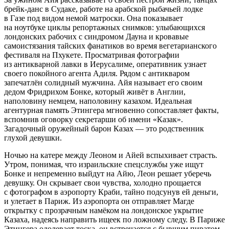
брейк-данс в Судаке, работе на арабской рыбачьей лодке
в Газе под видом немой матроски. Она показывает
на ноутбуке циклы репортажных снимков: улыбающихся
лондонских рабочих с синдромом Дауна и кровавые
самоистязания тайских фанатиков во время вегетарианского
фестиваля на Пхукете. Просматривая фотографии
из антикварной лавки в Иерусалиме, оперативник узнает
своего покойного агента Адиля. Рядом с антикваром
запечатлён солидный мужчина. Айя называет его своим
дедом Фридрихом Бонке, который живёт в Англии,
наполовину немцем, наполовину казахом. Идеальная
агентурная память Этингера мгновенно сопоставляет факты,
вспомнив оговорку секретарши об имени «Казак».
Загадочный оружейный барон Казах — это родственник
глухой девушки.
Ночью на катере между Леоном и Айей вспыхивает страсть.
Утром, понимая, что израильские спецслужбы уже ищут
Бонке и непременно выйдут на Айю, Леон решает уберечь
девушку. Он скрывает свои чувства, холодно прощается
с фотографом в аэропорту Краби, тайно подсунув ей деньги,
и улетает в Париж. Из аэропорта он отправляет Магде
открытку с прозрачным намёком на лондонское укрытие
Казаха, надеясь направить ищеек по ложному следу. В Париже
Этингера одолевает тоска, он встречается с бывшим пиратом