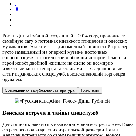
0
Роман Дины Рубиной, созданный в 2014 году, продолжает
семейную сагу о потомках киевского птицелова и одесских
музыкантов. Эта книга — динамичный шпионский триллер,
густо замешанный на оперной музыке, восточных
спецоперациях и трагической любовной истории. Главный
герой живёт двойной жизнью: на сцене он всемирно
известный контратенор, а за кулисами — хладнокровный
агент израильских спецслужб, выслеживающий торговцев
оружием.
Современная зарубежная литература
Триллеры
Венская встреча и тайны спецслужб
Действие открывается в изысканном венском ресторане. Глава
секретного подразделения израильской разведки Натан
Калдман встречается со своим бывшим агентом Леоном