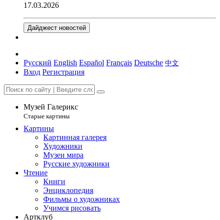
17.03.2026
Дайджест новостей
Русский
English
Español
Français
Deutsche
中文
Вход
Регистрация
Музей Галерикс
Старые картины
Картины
Картинная галерея
Художники
Музеи мира
Русские художники
Чтение
Книги
Энциклопедия
Фильмы о художниках
Учимся рисовать
Артклуб