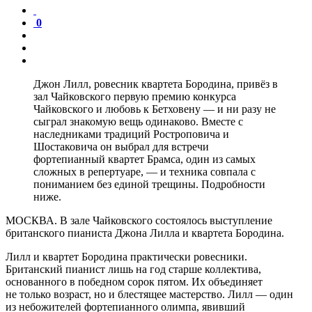
0
Джон Лилл, ровесник квартета Бородина, привёз в
зал Чайковского первую премию конкурса
Чайковского и любовь к Бетховену — и ни разу не
сыграл знакомую вещь одинаково. Вместе с
наследниками традиций Ростроповича и
Шостаковича он выбрал для встречи
фортепианный квартет Брамса, один из самых
сложных в репертуаре, — и техника совпала с
пониманием без единой трещины. Подробности
ниже.
МОСКВА. В зале Чайковского состоялось выступление
британского пианиста Джона Лилла и квартета Бородина.
Лилл и квартет Бородина практически ровесники.
Британский пианист лишь на год старше коллектива,
основанного в победном сорок пятом. Их объединяет
не только возраст, но и блестящее мастерство. Лилл — один
из небожителей фортепианного олимпа, явивший