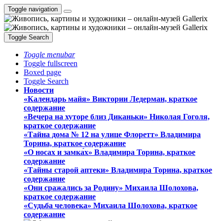
Toggle navigation
Toggle Search
Toggle menubar
Toggle fullscreen
Boxed page
Toggle Search
Новости
«Календарь майя» Виктории Ледерман, краткое
содержание
«Вечера на хуторе близ Диканьки» Николая Гоголя,
краткое содержание
«Тайна дома № 12 на улице Флоретт» Владимира
Торина, краткое содержание
«О носах и замка́х» Владимира Торина, краткое
содержание
«Тайны старой аптеки» Владимира Торина, краткое
содержание
«Они сражались за Родину» Михаила Шолохова,
краткое содержание
«Судьба человека» Михаила Шолохова, краткое
содержание