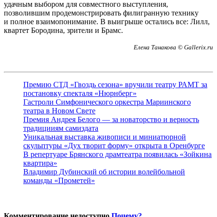
удачным выбором для совместного выступления,
позволившим продемонстрировать филигранную технику
и полное взаимопонимание. В выигрыше остались все: Лилл,
квартет Бородина, зрители и Брамс.
Елена Танакова © Gallerix.ru
Премию СТД «Гвоздь сезона» вручили театру РАМТ за
постановку спекталя «Нюрнберг»
Гастроли Симфонического оркестра Мариинского
театра в Новом Свете
Премия Андрея Белого — за новаторство и верность
традицииям самиздата
Уникальная выставка живописи и миниатюрной
скульптуры «Дух творит форму» открыта в Оренбурге
В репертуаре Брянского драмтеатра появилась «Зойкина
квартира»
Владимир Дубинский об истории волейбольной
команды «Прометей»
Комментирование недоступно
Почему?