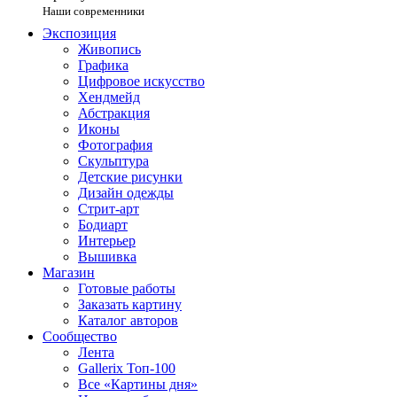
Наши современники
Экспозиция
Живопись
Графика
Цифровое искусство
Хендмейд
Абстракция
Иконы
Фотография
Скульптура
Детские рисунки
Дизайн одежды
Стрит-арт
Бодиарт
Интерьер
Вышивка
Магазин
Готовые работы
Заказать картину
Каталог авторов
Сообщество
Лента
Gallerix Топ-100
Все «Картины дня»