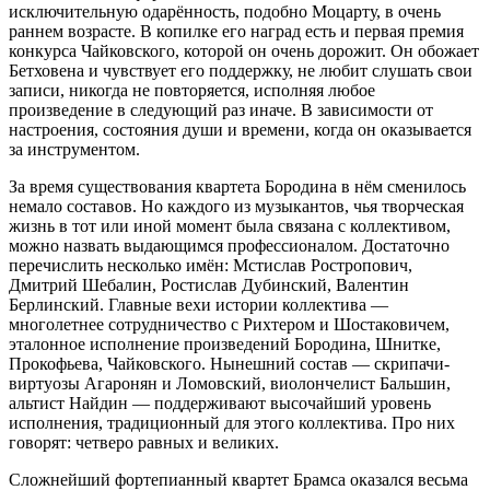
исключительную одарённость, подобно Моцарту, в очень
раннем возрасте. В копилке его наград есть и первая премия
конкурса Чайковского, которой он очень дорожит. Он обожает
Бетховена и чувствует его поддержку, не любит слушать свои
записи, никогда не повторяется, исполняя любое
произведение в следующий раз иначе. В зависимости от
настроения, состояния души и времени, когда он оказывается
за инструментом.
За время существования квартета Бородина в нём сменилось
немало составов. Но каждого из музыкантов, чья творческая
жизнь в тот или иной момент была связана с коллективом,
можно назвать выдающимся профессионалом. Достаточно
перечислить несколько имён: Мстислав Ростропович,
Дмитрий Шебалин, Ростислав Дубинский, Валентин
Берлинский. Главные вехи истории коллектива —
многолетнее сотрудничество с Рихтером и Шостаковичем,
эталонное исполнение произведений Бородина, Шнитке,
Прокофьева, Чайковского. Нынешний состав — скрипачи-
виртуозы Агаронян и Ломовский, виолончелист Бальшин,
альтист Найдин — поддерживают высочайший уровень
исполнения, традиционный для этого коллектива. Про них
говорят: четверо равных и великих.
Сложнейший фортепианный квартет Брамса оказался весьма