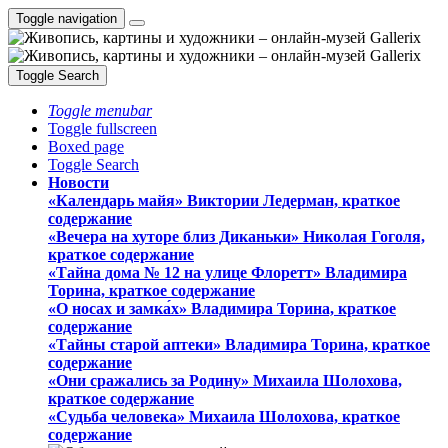
Toggle navigation
Toggle Search
Toggle menubar
Toggle fullscreen
Boxed page
Toggle Search
Новости
«Календарь майя» Виктории Ледерман, краткое
содержание
«Вечера на хуторе близ Диканьки» Николая Гоголя,
краткое содержание
«Тайна дома № 12 на улице Флоретт» Владимира
Торина, краткое содержание
«О носах и замка́х» Владимира Торина, краткое
содержание
«Тайны старой аптеки» Владимира Торина, краткое
содержание
«Они сражались за Родину» Михаила Шолохова,
краткое содержание
«Судьба человека» Михаила Шолохова, краткое
содержание