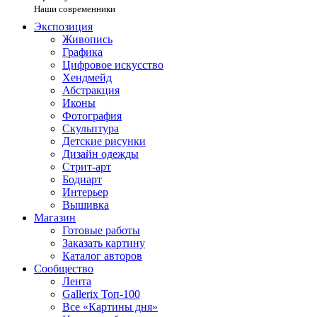
Наши современники
Экспозиция
Живопись
Графика
Цифровое искусство
Хендмейд
Абстракция
Иконы
Фотография
Скульптура
Детские рисунки
Дизайн одежды
Стрит-арт
Бодиарт
Интерьер
Вышивка
Магазин
Готовые работы
Заказать картину
Каталог авторов
Сообщество
Лента
Gallerix Топ-100
Все «Картины дня»