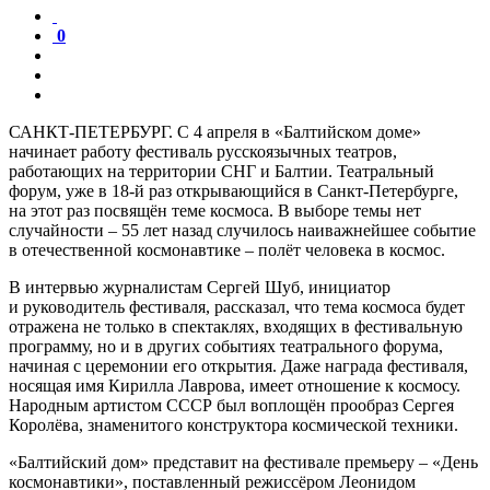
0
САНКТ-ПЕТЕРБУРГ. С 4 апреля в «Балтийском доме»
начинает работу фестиваль русскоязычных театров,
работающих на территории СНГ и Балтии. Театральный
форум, уже в 18-й раз открывающийся в Санкт-Петербурге,
на этот раз посвящён теме космоса. В выборе темы нет
случайности – 55 лет назад случилось наиважнейшее событие
в отечественной космонавтике – полёт человека в космос.
В интервью журналистам Сергей Шуб, инициатор
и руководитель фестиваля, рассказал, что тема космоса будет
отражена не только в спектаклях, входящих в фестивальную
программу, но и в других событиях театрального форума,
начиная с церемонии его открытия. Даже награда фестиваля,
носящая имя Кирилла Лаврова, имеет отношение к космосу.
Народным артистом СССР был воплощён прообраз Сергея
Королёва, знаменитого конструктора космической техники.
«Балтийский дом» представит на фестивале премьеру – «День
космонавтики», поставленный режиссёром Леонидом