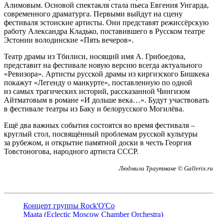
Алимовым. Основой спектакля стала пьеса Евгения Унгарда,
современного драматурга. Первыми выйдут на сцену
фестиваля эстонские артисты. Они представят режиссёрскую
работу Александра Кладько, поставившего в Русском театре
Эстонии володинские «Пять вечеров».
Театр драмы из Тбилиси, носящий имя А. Грибоедова,
представит на фестивале новую версию всегда актуального
«Ревизора». Артисты русской драмы из киргизского Бишкека
покажут «Легенду о манкурте», поставленную по одной
из самых трагических историй, рассказанной Чингизом
Айтматовым в романе «И дольше века…». Будут участвовать
в фестивале театры из Баку и белорусского Могилёва.
Ещё два важных события состоятся во время фестиваля –
круглый стол, посвящённый проблемам русской культуры
за рубежом, и открытие памятной доски в честь Георгия
Товстоногова, народного артиста СССР.
Людмила Траутмане © Gallerix.ru
Концерт группы Rock'O'Co
Maata (Eclectic Moscow Chamber Orchestra)