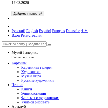
17.03.2026
Дайджест новостей
Русский
English
Español
Français
Deutsche
中文
Вход
Регистрация
Музей Галерикс
Старые картины
Картины
Картинная галерея
Художники
Музеи мира
Русские художники
Чтение
Книги
Энциклопедия
Фильмы о художниках
Учимся рисовать
Артклуб