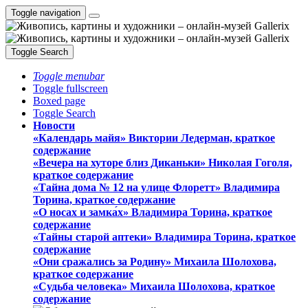
Toggle navigation
Toggle Search
Toggle menubar
Toggle fullscreen
Boxed page
Toggle Search
Новости
«Календарь майя» Виктории Ледерман, краткое
содержание
«Вечера на хуторе близ Диканьки» Николая Гоголя,
краткое содержание
«Тайна дома № 12 на улице Флоретт» Владимира
Торина, краткое содержание
«О носах и замка́х» Владимира Торина, краткое
содержание
«Тайны старой аптеки» Владимира Торина, краткое
содержание
«Они сражались за Родину» Михаила Шолохова,
краткое содержание
«Судьба человека» Михаила Шолохова, краткое
содержание