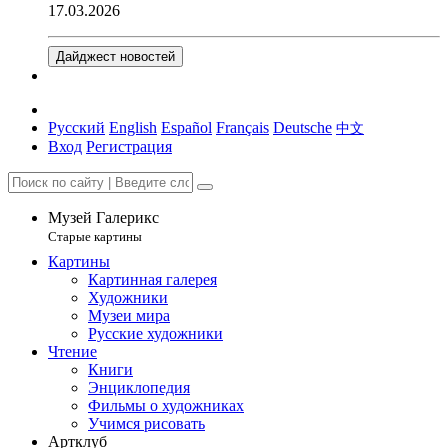
17.03.2026
Дайджест новостей
Русский
English
Español
Français
Deutsche
中文
Вход
Регистрация
Музей Галерикс
Старые картины
Картины
Картинная галерея
Художники
Музеи мира
Русские художники
Чтение
Книги
Энциклопедия
Фильмы о художниках
Учимся рисовать
Артклуб