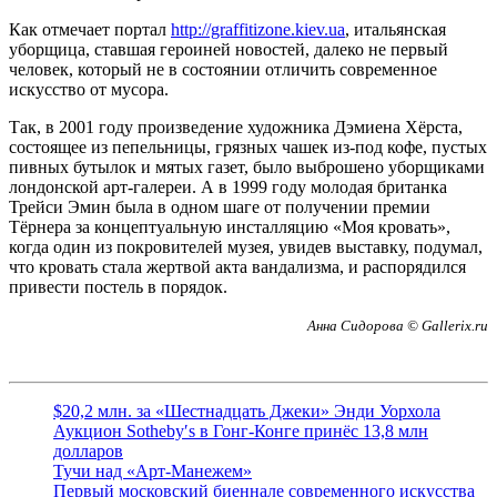
Как отмечает портал
http://graffitizone.kiev.ua
, итальянская
уборщица, ставшая героиней новостей, далеко не первый
человек, который не в состоянии отличить современное
искусство от мусора.
Так, в 2001 году произведение художника Дэмиена Хёрста,
состоящее из пепельницы, грязных чашек из-под кофе, пустых
пивных бутылок и мятых газет, было выброшено уборщиками
лондонской арт-галереи. А в 1999 году молодая британка
Трейси Эмин была в одном шаге от получении премии
Тёрнера за концептуальную инсталляцию «Моя кровать»,
когда один из покровителей музея, увидев выставку, подумал,
что кровать стала жертвой акта вандализма, и распорядился
привести постель в порядок.
Анна Сидорова © Gallerix.ru
$20,2 млн. за «Шестнадцать Джеки» Энди Уорхола
Аукцион Sotheby′s в Гонг-Конге принёс 13,8 млн
долларов
Тучи над «Арт-Манежем»
Первый московский биеннале современного искусства