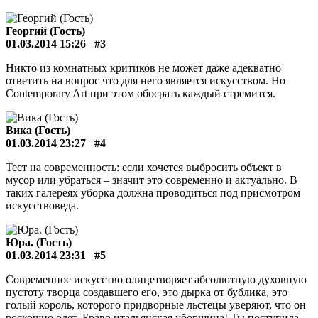
Георгий (Гость)
01.03.2014 15:26
#3
Никто из комнатных критиков не может даже адекватно
ответить на вопрос что для него является искусством. Но
Contemporary Art при этом обосрать каждый стремится.
Вика (Гость)
01.03.2014 23:27
#4
Тест на современность: если хочется выбросить объект в
мусор или убраться – значит это современно и актуально. В
таких галереях уборка должна проводиться под присмотром
искусствоведа.
Юра. (Гость)
01.03.2014 23:31
#5
Современное искусство олицетворяет абсолютную духовную
пустоту творца создавшего его, это дырка от бублика, это
голый король, которого придворные льстецы уверяют, что он
роскошно одет. Браво итальянская уборщица! Ты поступила