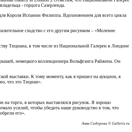
ладельца - герцога Сазерленда.
й для Короля Испании Филиппа. Вдохновением для всего цикла
азительное сходство с его другим рисунком – «Моление
ству Тициана, в том числе из Национальной Галереи в Лондоне
ыгрышей, немецкого коллекционера Вольфганга Райжена. Он
кой выставки. К тому моменту, как я пришел на аукцион, я
но, что это Тициан».
он на торги, в которых выставлялся рисунок. Я хорошо
емало усилий, чтобы убедить наше руководство в том, что
обрели его».
Анна Сидорова © Gallerix.ru