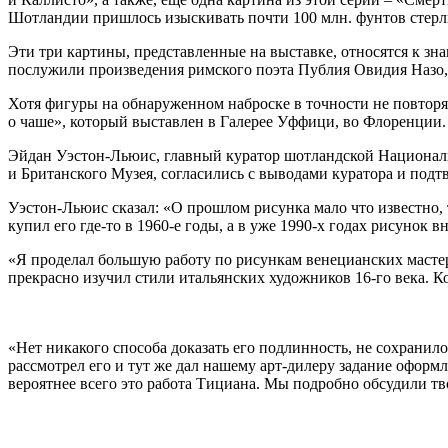
Шотландии пришлось изыскивать почти 100 млн. фунтов стерли
Эти три картины, представленные на выставке, относятся к з
послужили произведения римского поэта Публия Овидия Назо, 
Хотя фигуры на обнаруженном наброске в точности не повторя
о чаше», который выставлен в Галерее Уффици, во Флоренции.
Эйдан Уэстон-Льюис, главный куратор шотландской Национальн
и Британского Музея, согласились с выводами куратора и подт
Уэстон-Льюис сказал: «О прошлом рисунка мало что известно,
купил его где-то в 1960-е годы, а в уже 1990-х годах рисунок в
«Я проделал большую работу по рисункам венецианских мастеро
прекрасно изучил стили итальянских художников 16-го века. Ко
«Нет никакого способа доказать его подлинность, не сохранил
рассмотрел его и тут же дал нашему арт-дилеру задание оформ
вероятнее всего это работа Тициана. Мы подробно обсудили тво