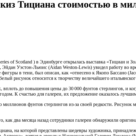
эскиз Тициана стоимостью в м
ies of Scotland ) в Эдинбурге открылась выставка «Тициан и Зо
, Эйдан Уэстон-Льюис (Aidan Weston-Lewis) увидел работу во вр
фигуры в тени, был описан, как «отнесено к Якопо Бассано (Jaco
о-белый рисунок относится к творчеству величайшего итальянск
, вплоть до повышения цены до 30 000 фунтов стерлингов, и ког
годом. К счастью для галереи, их предложение оказалось лучшим
о миллионов фунтов стерлингов из-за своей редкости. Рисунок м
о, как два месяца назад сотрудники галереи обнаружили оригин
ициана, на которой представлены шедевры художника, принадлеж
ь Актеона», взятая в аренду у Национальной Галереи Лондона (Na