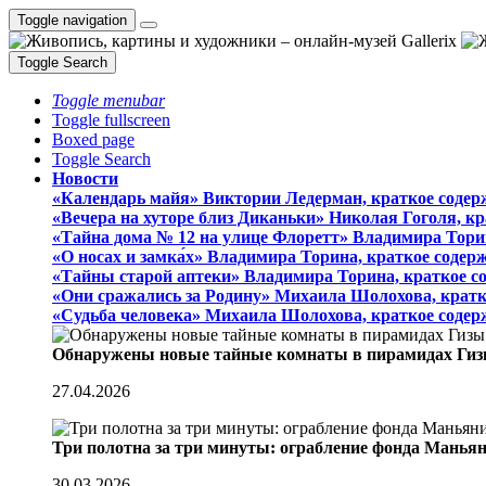
Toggle navigation
Toggle Search
Toggle menubar
Toggle fullscreen
Boxed page
Toggle Search
Новости
«Календарь майя» Виктории Ледерман, краткое содер
«Вечера на хуторе близ Диканьки» Николая Гоголя, к
«Тайна дома № 12 на улице Флоретт» Владимира Тори
«О носах и замка́х» Владимира Торина, краткое содер
«Тайны старой аптеки» Владимира Торина, краткое с
«Они сражались за Родину» Михаила Шолохова, кратк
«Судьба человека» Михаила Шолохова, краткое содер
Обнаружены новые тайные комнаты в пирамидах Гиз
27.04.2026
Три полотна за три минуты: ограбление фонда Манья
30.03.2026