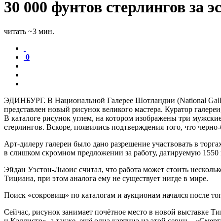
30 000 фунтов стерлингов за 
читать ~3 мин.
0
ЭДИНБУРГ. В Национальной Галерее Шотландии (National Galler
представлен новый рисунок великого мастера. Куратор галереи
В каталоге рисунок углем, на котором изображены три мужские 
стерлингов. Вскоре, появились подтверждения того, что черн
Арт-дилеру галереи было дано разрешение участвовать в торгах
в слишком скромном предложении за работу, датируемую 1550 
Эйдан Уэстон-Льюис считал, что работа может стоить нескольк
Тициана, при этом аналога ему не существует нигде в мире.
Поиск «сокровищ» по каталогам и аукционам начался после тог
Сейчас, рисунок занимает почётное место в новой выставке Т
и Каллисто», а также, ещё одна картина из этой серии – «Смерт