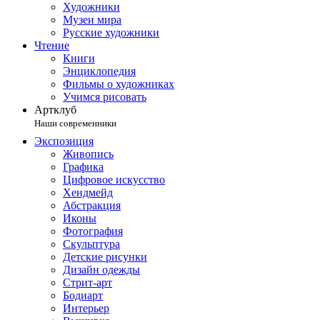
Художники
Музеи мира
Русские художники
Чтение
Книги
Энциклопедия
Фильмы о художниках
Учимся рисовать
Артклуб
Наши современники
Экспозиция
Живопись
Графика
Цифровое искусство
Хендмейд
Абстракция
Иконы
Фотография
Скульптура
Детские рисунки
Дизайн одежды
Стрит-арт
Бодиарт
Интерьер