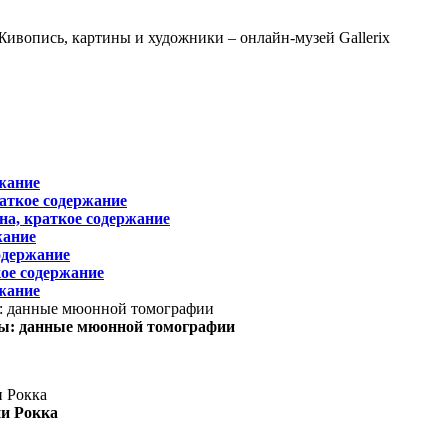
жание
раткое содержание
на, краткое содержание
жание
одержание
ое содержание
жание
ы: данные мюонной томографии
ни Рокка