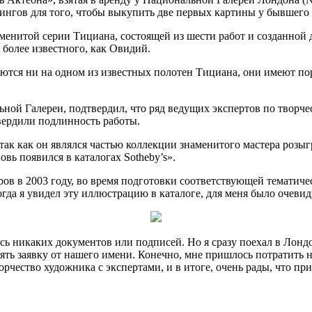
нгов для того, чтобы выкупить две первых картины у бывшего в
наменитой серии Тициана, состоящей из шести работ и созданно
более известного, как Овидий.
ются ни на одном из известных полотен Тициана, они имеют пор
ой Галереи, подтвердил, что ряд ведущих экспертов по творче
вердили подлинность работы.
 так как он являлся частью коллекции знаменитого мастера роз
новь появился в каталогах Sotheby’s».
в в 2003 году, во время подготовки соответствующей тематичес
гда я увидел эту иллюстрацию в каталоге, для меня было очевид
ось никаких документов или подписей. Но я сразу поехал в Лонд
лять заявку от нашего имени. Конечно, мне пришлось потратить н
рчество художника с экспертами, и в итоге, очень рады, что при