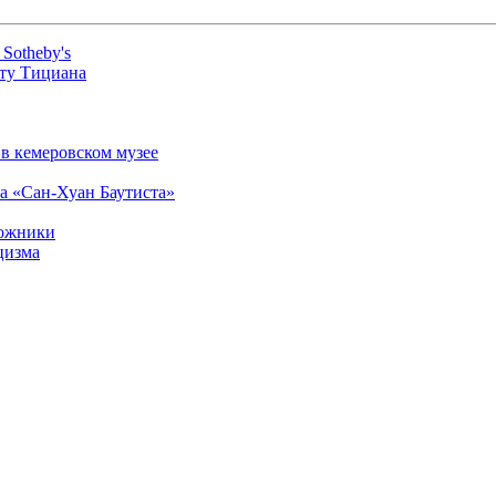
Sotheby's
оту Тициана
в кемеровском музее
а «Сан-Хуан Баутиста»
дожники
цизма