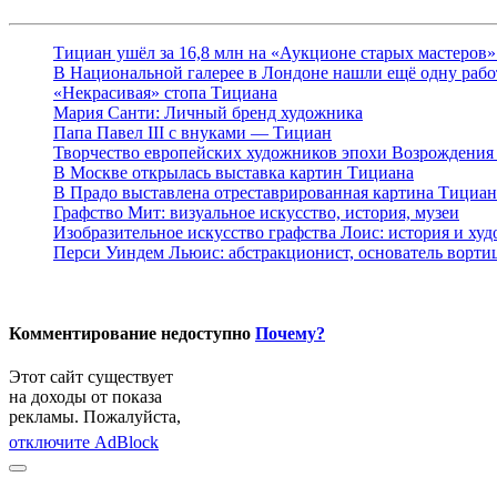
Тициан ушёл за 16,8 млн на «Аукционе старых мастеров» 
В Национальной галерее в Лондоне нашли ещё одну раб
«Некрасивая» стопа Тициана
Мария Санти: Личный бренд художника
Папа Павел III с внуками — Тициан
Творчество европейских художников эпохи Возрождения 
В Москве открылась выставка картин Тициана
В Прадо выставлена отреставрированная картина Тициан
Графство Мит: визуальное искусство, история, музеи
Изобразительное искусство графства Лоис: история и ху
Перси Уиндем Льюис: абстракционист, основатель ворти
Комментирование недоступно
Почему?
Этот сайт существует
на доходы от показа
рекламы. Пожалуйста,
отключите AdBlock