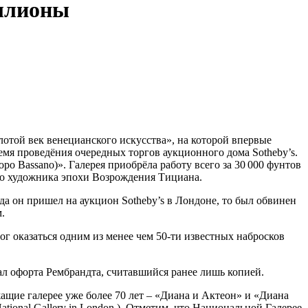
иллионы
лотой век венецианского искусства», на которой впервые
емя проведёния очередных торгов аукционного дома Sotheby’s.
po Bassano)». Галерея приобрёла работу всего за 30 000 фунтов
ого художника эпохи Возрождения Тициана.
да он пришел на аукцион Sotheby’s в Лондоне, то был обвинен
.
ог оказаться одним из менее чем 50-ти известных набросков
ал офорта Рембрандта, считавшийся ранее лишь копией.
ащие галерее уже более 70 лет – «Диана и Актеон» и «Диана
tional Gallery in London ). Отметим, что Национальной Галерее