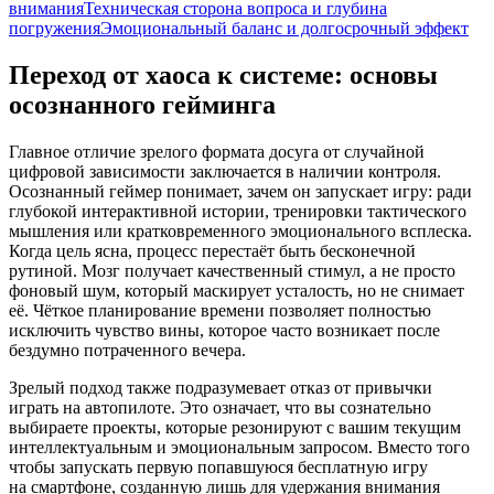
внимания
Техническая сторона вопроса и глубина
погружения
Эмоциональный баланс и долгосрочный эффект
Переход от хаоса к системе: основы
осознанного гейминга
Главное отличие зрелого формата досуга от случайной
цифровой зависимости заключается в наличии контроля.
Осознанный геймер понимает, зачем он запускает игру: ради
глубокой интерактивной истории, тренировки тактического
мышления или кратковременного эмоционального всплеска.
Когда цель ясна, процесс перестаёт быть бесконечной
рутиной. Мозг получает качественный стимул, а не просто
фоновый шум, который маскирует усталость, но не снимает
её. Чёткое планирование времени позволяет полностью
исключить чувство вины, которое часто возникает после
бездумно потраченного вечера.
Зрелый подход также подразумевает отказ от привычки
играть на автопилоте. Это означает, что вы сознательно
выбираете проекты, которые резонируют с вашим текущим
интеллектуальным и эмоциональным запросом. Вместо того
чтобы запускать первую попавшуюся бесплатную игру
на смартфоне, созданную лишь для удержания внимания