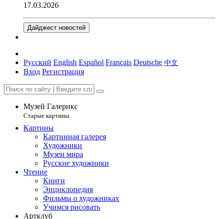
17.03.2026
Дайджест новостей
Русский
English
Español
Français
Deutsche
中文
Вход
Регистрация
Музей Галерикс
Старые картины
Картины
Картинная галерея
Художники
Музеи мира
Русские художники
Чтение
Книги
Энциклопедия
Фильмы о художниках
Учимся рисовать
Артклуб