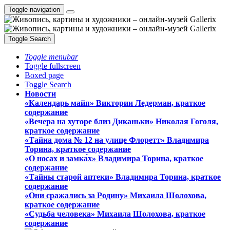
Toggle navigation
Toggle Search
Toggle menubar
Toggle fullscreen
Boxed page
Toggle Search
Новости
«Календарь майя» Виктории Ледерман, краткое
содержание
«Вечера на хуторе близ Диканьки» Николая Гоголя,
краткое содержание
«Тайна дома № 12 на улице Флоретт» Владимира
Торина, краткое содержание
«О носах и замка́х» Владимира Торина, краткое
содержание
«Тайны старой аптеки» Владимира Торина, краткое
содержание
«Они сражались за Родину» Михаила Шолохова,
краткое содержание
«Судьба человека» Михаила Шолохова, краткое
содержание