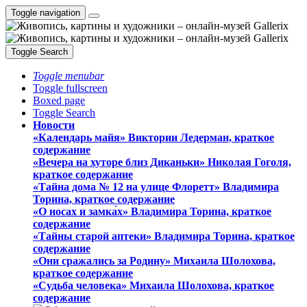
Toggle navigation
Toggle Search
Toggle menubar
Toggle fullscreen
Boxed page
Toggle Search
Новости
«Календарь майя» Виктории Ледерман, краткое
содержание
«Вечера на хуторе близ Диканьки» Николая Гоголя,
краткое содержание
«Тайна дома № 12 на улице Флоретт» Владимира
Торина, краткое содержание
«О носах и замка́х» Владимира Торина, краткое
содержание
«Тайны старой аптеки» Владимира Торина, краткое
содержание
«Они сражались за Родину» Михаила Шолохова,
краткое содержание
«Судьба человека» Михаила Шолохова, краткое
содержание