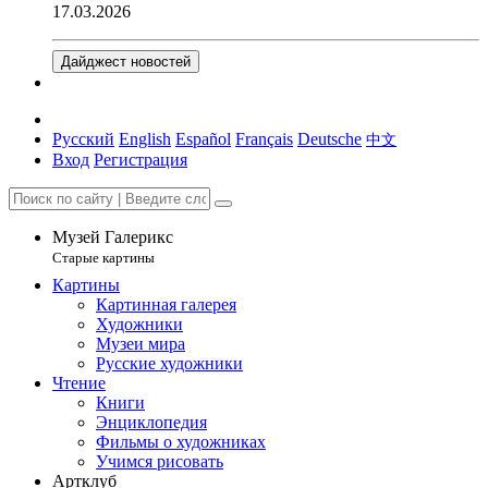
17.03.2026
Дайджест новостей
Русский
English
Español
Français
Deutsche
中文
Вход
Регистрация
Музей Галерикс
Старые картины
Картины
Картинная галерея
Художники
Музеи мира
Русские художники
Чтение
Книги
Энциклопедия
Фильмы о художниках
Учимся рисовать
Артклуб