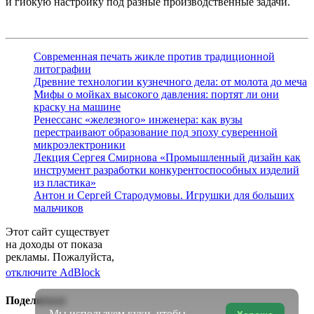
и гибкую настройку под разные производственные задачи.
Современная печать жикле против традиционной
литографии
Древние технологии кузнечного дела: от молота до меча
Мифы о мойках высокого давления: портят ли они
краску на машине
Ренессанс «железного» инженера: как вузы
перестраивают образование под эпоху суверенной
микроэлектроники
Лекция Сергея Смирнова «Промышленный дизайн как
инструмент разработки конкурентоспособных изделий
из пластика»
Антон и Сергей Стародумовы. Игрушки для больших
мальчиков
Этот сайт существует
на доходы от показа
рекламы. Пожалуйста,
отключите AdBlock
Поделиться
Мы используем куки, чтобы