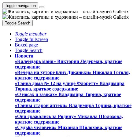
Toggle navigation
Toggle Search
Toggle menubar
Toggle fullscreen
Boxed page
Toggle Search
Новости
«Календарь майя» Виктории Ледерман, краткое
содержание
«Вечера на хуторе близ Диканьки» Николая Гоголя,
краткое содержание
«Тайна дома № 12 на улице Флоретт» Владимира
Торина, краткое содержание
«О носах и замка́х» Владимира Торина, краткое
содержание
«Тайны старой аптеки» Владимира Торина, краткое
содержание
«Они сражались за Родину» Михаила Шолохова,
краткое содержание
«Судьба человека» Михаила Шолохова, краткое
содержание