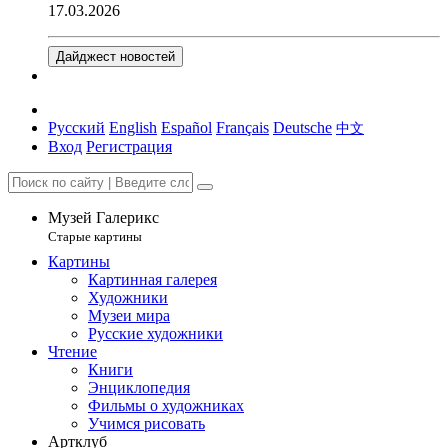
17.03.2026
Дайджест новостей
Русский
English
Español
Français
Deutsche
中文
Вход
Регистрация
Музей Галерикс
Старые картины
Картины
Картинная галерея
Художники
Музеи мира
Русские художники
Чтение
Книги
Энциклопедия
Фильмы о художниках
Учимся рисовать
Артклуб