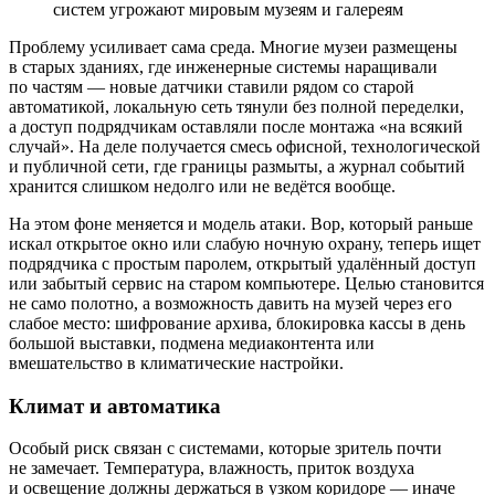
Проблему усиливает сама среда. Многие музеи размещены
в старых зданиях, где инженерные системы наращивали
по частям — новые датчики ставили рядом со старой
автоматикой, локальную сеть тянули без полной переделки,
а доступ подрядчикам оставляли после монтажа «на всякий
случай». На деле получается смесь офисной, технологической
и публичной сети, где границы размыты, а журнал событий
хранится слишком недолго или не ведётся вообще.
На этом фоне меняется и модель атаки. Вор, который раньше
искал открытое окно или слабую ночную охрану, теперь ищет
подрядчика с простым паролем, открытый удалённый доступ
или забытый сервис на старом компьютере. Целью становится
не само полотно, а возможность давить на музей через его
слабое место: шифрование архива, блокировка кассы в день
большой выставки, подмена медиаконтента или
вмешательство в климатические настройки.
Климат и автоматика
Особый риск связан с системами, которые зритель почти
не замечает. Температура, влажность, приток воздуха
и освещение должны держаться в узком коридоре — иначе