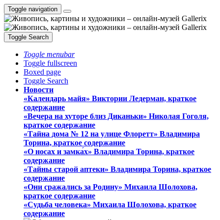
Toggle navigation
Toggle Search
Toggle menubar
Toggle fullscreen
Boxed page
Toggle Search
Новости
«Календарь майя» Виктории Ледерман, краткое
содержание
«Вечера на хуторе близ Диканьки» Николая Гоголя,
краткое содержание
«Тайна дома № 12 на улице Флоретт» Владимира
Торина, краткое содержание
«О носах и замка́х» Владимира Торина, краткое
содержание
«Тайны старой аптеки» Владимира Торина, краткое
содержание
«Они сражались за Родину» Михаила Шолохова,
краткое содержание
«Судьба человека» Михаила Шолохова, краткое
содержание