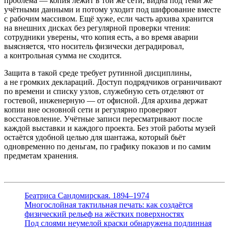
проблема — копия лежит в той же сети, видна под теми же
учётными данными и потому уходит под шифрование вместе
с рабочим массивом. Ещё хуже, если часть архива хранится
на внешних дисках без регулярной проверки чтения:
сотрудники уверены, что копия есть, а во время аварии
выясняется, что носитель физически деградировал,
а контрольная сумма не сходится.
Защита в такой среде требует рутинной дисциплины,
а не громких деклараций. Доступ подрядчиков ограничивают
по времени и списку узлов, служебную сеть отделяют от
гостевой, инженерную — от офисной. Для архива держат
копии вне основной сети и регулярно проверяют
восстановление. Учётные записи пересматривают после
каждой выставки и каждого проекта. Без этой работы музей
остаётся удобной целью для шантажа, который бьёт
одновременно по деньгам, по графику показов и по самим
предметам хранения.
Беатриса Сандомирская. 1894–1974
Многослойная тактильная печать: как создаётся
физический рельеф на жёстких поверхностях
Под слоями неумелой краски обнаружена подлинная