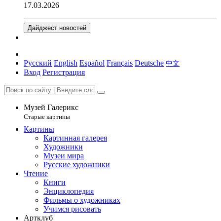
17.03.2026
Дайджест новостей
Русский
English
Español
Français
Deutsche
中文
Вход
Регистрация
Музей Галерикс
Старые картины
Картины
Картинная галерея
Художники
Музеи мира
Русские художники
Чтение
Книги
Энциклопедия
Фильмы о художниках
Учимся рисовать
Артклуб