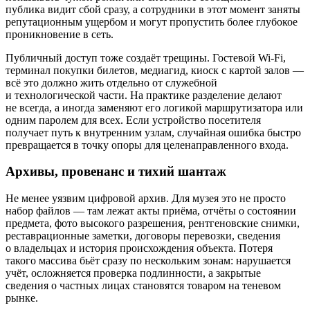
публика видит сбой сразу, а сотрудники в этот момент заняты
репутационным ущербом и могут пропустить более глубокое
проникновение в сеть.
Публичный доступ тоже создаёт трещины. Гостевой Wi-Fi,
терминал покупки билетов, медиагид, киоск с картой залов —
всё это должно жить отдельно от служебной
и технологической части. На практике разделение делают
не всегда, а иногда заменяют его логикой маршрутизатора или
одним паролем для всех. Если устройство посетителя
получает путь к внутренним узлам, случайная ошибка быстро
превращается в точку опоры для целенаправленного входа.
Архивы, провенанс и тихий шантаж
Не менее уязвим цифровой архив. Для музея это не просто
набор файлов — там лежат акты приёма, отчёты о состоянии
предмета, фото высокого разрешения, рентгеновские снимки,
реставрационные заметки, договоры перевозки, сведения
о владельцах и история происхождения объекта. Потеря
такого массива бьёт сразу по нескольким зонам: нарушается
учёт, осложняется проверка подлинности, а закрытые
сведения о частных лицах становятся товаром на теневом
рынке.