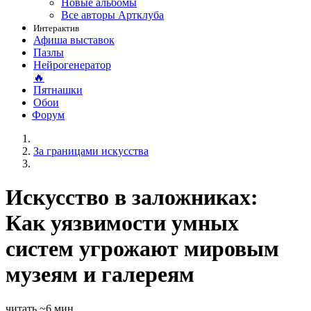
Новые альбомы
Все авторы Артклуба
Интерактив
Афиша выставок
Пазлы
Нейрогенератор
🔥
Пятнашки
Обои
Форум
За границами искусства
Искусство в заложниках:
Как уязвимости умных
систем угрожают мировым
музеям и галереям
читать ~6 мин.