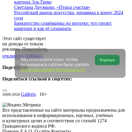
картина Эль Греко
Светлана Дружкова, «Птица счастья»
Российский рынок искусства: динамика к концу 2024
года
Банкротство созаёмщика по ипотеке: что грозит
квартире и как её сохранить
Этот сайт существует
на доходы от показа
рекламы. Пожалуйста,
отключите AdBlock
Мы используем куки, чтобы
Хорошо
пользоваться сайтом было удобно
Поделиться
Политика конфиденциальности
Поделиться ссылкой в соцсетях:
Gallerix
16+
2009-2026
Все представленные на сайте материалы предназначены для
использования в информационных, научных, учебных
и культурных целях в соответствии со статьёй 1274
Гражданского кодекса РФ.
Помощь
F.A.Q.
О сайте
Контакты