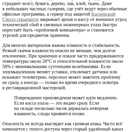
страдают холст, бумага, дерево, лак, клей, ткань. Даже
в небольших частных галереях, где учёт ведут через обычные
офисные программы, а сервер под защитой
Касперский
Смолл секьюрити
закрывает архив и кассу от внешних угроз,
технический сбой в смежных инженерных узлах быстро
перестаёт быть «проблемой компьютера» и становится
угрозой для предметов хранения.
Для многих материалов важны плавность и стабильность.
Резкий скачок влажности опасен не меньше, чем долгое
отклонение. При хранении и показе часто придерживаются
температуры около 20°C и относительной влажности около
50% с минимальными суточными колебаниями. Если
злоумышленник меняет уставки, отключает датчики или
искажает телеметрию, персонал может заметить проблему
не сразу, а иногда — только во время очередного осмотра
в реставрационной мастерской.
Повреждение произведения может идти медленно.
Если касса упала — это видно сразу. Если
на складе несколько часов держалась неверная
влажность, следы проявятся позже.
Опасность не всегда выглядит как громкая атака. Часто всё
начинается с тихого доступа через старый удалённый канал