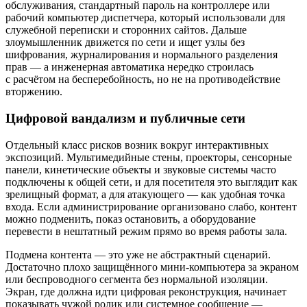
обслуживания, стандартный пароль на контроллере или
рабочий компьютер диспетчера, который использовали для
служебной переписки и сторонних сайтов. Дальше
злоумышленник движется по сети и ищет узлы без
шифрования, журналирования и нормального разделения
прав — а инженерная автоматика нередко строилась
с расчётом на бесперебойность, но не на противодействие
вторжению.
Цифровой вандализм и публичные сети
Отдельный класс рисков возник вокруг интерактивных
экспозиций. Мультимедийные стены, проекторы, сенсорные
панели, кинетические объекты и звуковые системы часто
подключены к общей сети, и для посетителя это выглядит как
зрелищный формат, а для атакующего — как удобная точка
входа. Если администрирование организовано слабо, контент
можно подменить, показ остановить, а оборудование
перевести в нештатный режим прямо во время работы зала.
Подмена контента — это уже не абстрактный сценарий.
Достаточно плохо защищённого мини-компьютера за экраном
или беспроводного сегмента без нормальной изоляции.
Экран, где должна идти цифровая реконструкция, начинает
показывать чужой ролик или системное сообщение —