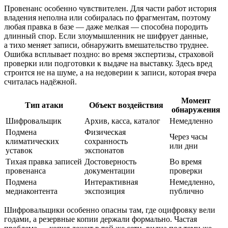
Провенанс особенно чувствителен. Для части работ история
владения неполна или собиралась по фрагментам, поэтому
любая правка в базе — даже мелкая — способна породить
длинный спор. Если злоумышленник не шифрует данные,
а тихо меняет записи, обнаружить вмешательство труднее.
Ошибка всплывает поздно: во время экспертизы, страховой
проверки или подготовки к выдаче на выставку. Здесь вред
строится не на шуме, а на недоверии к записи, которая вчера
считалась надёжной.
Момент
Тип атаки
Объект воздействия
обнаружения
Шифровальщик
Архив, касса, каталог
Немедленно
Подмена
Физическая
Через часы
климатических
сохранность
или дни
уставок
экспонатов
Тихая правка записей
Достоверность
Во время
провенанса
документации
проверки
Подмена
Интерактивная
Немедленно,
медиаконтента
экспозиция
публично
Шифровальщики особенно опасны там, где оцифровку вели
годами, а резервные копии держали формально. Частая