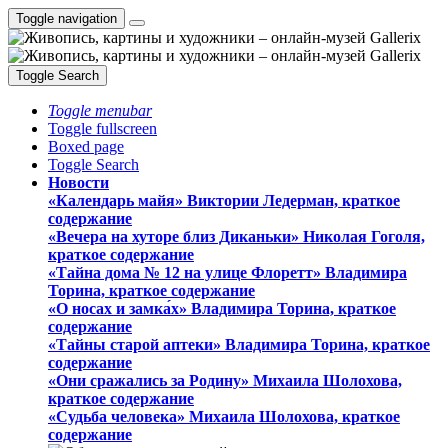
Toggle navigation
Toggle Search
Toggle menubar
Toggle fullscreen
Boxed page
Toggle Search
Новости
«Календарь майя» Виктории Ледерман, краткое
содержание
«Вечера на хуторе близ Диканьки» Николая Гоголя,
краткое содержание
«Тайна дома № 12 на улице Флоретт» Владимира
Торина, краткое содержание
«О носах и замка́х» Владимира Торина, краткое
содержание
«Тайны старой аптеки» Владимира Торина, краткое
содержание
«Они сражались за Родину» Михаила Шолохова,
краткое содержание
«Судьба человека» Михаила Шолохова, краткое
содержание