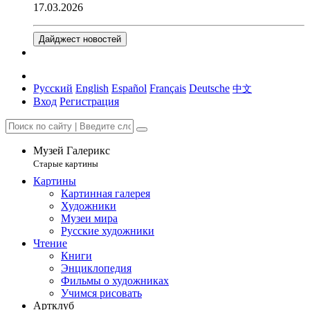
17.03.2026
Дайджест новостей
Русский
English
Español
Français
Deutsche
中文
Вход
Регистрация
Музей Галерикс
Старые картины
Картины
Картинная галерея
Художники
Музеи мира
Русские художники
Чтение
Книги
Энциклопедия
Фильмы о художниках
Учимся рисовать
Артклуб