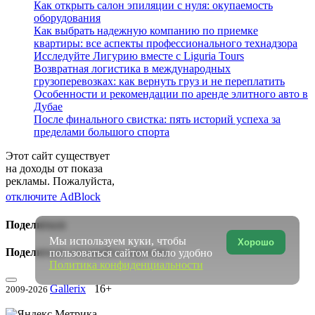
Как открыть салон эпиляции с нуля: окупаемость
оборудования
Как выбрать надежную компанию по приемке
квартиры: все аспекты профессионального технадзора
Исследуйте Лигурию вместе с Liguria Tours
Возвратная логистика в международных
грузоперевозках: как вернуть груз и не переплатить
Особенности и рекомендации по аренде элитного авто в
Дубае
После финального свистка: пять историй успеха за
пределами большого спорта
Этот сайт существует
на доходы от показа
рекламы. Пожалуйста,
отключите AdBlock
Поделиться
Мы используем куки, чтобы
Хорошо
Поделиться ссылкой в соцсетях:
пользоваться сайтом было удобно
Политика конфиденциальности
Gallerix
16+
2009-2026