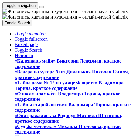
Toggle navigation
Toggle Search
Toggle menubar
Toggle fullscreen
Boxed page
Toggle Search
Новости
«Календарь майя» Виктории Ледерман, краткое
содержание
«Вечера на хуторе близ Диканьки» Николая Гоголя,
краткое содержание
«Тайна дома № 12 на улице Флоретт» Владимира
Торина, краткое содержание
«О носах и замка́х» Владимира Торина, краткое
содержание
«Тайны старой аптеки» Владимира Торина, краткое
содержание
«Они сражались за Родину» Михаила Шолохова,
краткое содержание
«Судьба человека» Михаила Шолохова, краткое
содержание