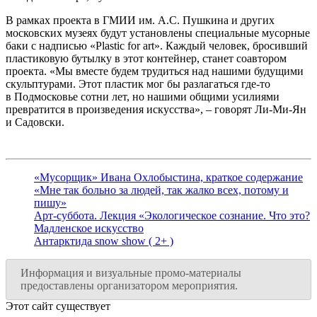
В рамках проекта в ГМИИ им. А.С. Пушкина и других
московских музеях будут установлены специальные мусорные
баки с надписью «Plastic for art». Каждый человек, бросивший
пластиковую бутылку в этот контейнер, станет соавтором
проекта. «Мы вместе будем трудиться над нашими будущими
скульптурами. Этот пластик мог бы разлагаться где-то
в Подмосковье сотни лет, но нашими общими усилиями
превратится в произведения искусства», – говорят Ли-Ми-Ян
и Садовски.
«Мусорщик» Ивана Охлобыстина, краткое содержание
«Мне так больно за людей, так жалко всех, потому и
пишу»
Арт-суббота. Лекция «Экологическое сознание. Что это?
Мадленское искусство
Антарктида snow show ( 2+ )
Информация и визуальные промо-материалы
предоставлены организатором мероприятия.
Этот сайт существует