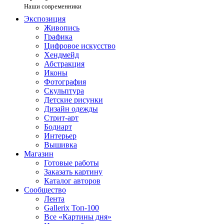
Наши современники
Экспозиция
Живопись
Графика
Цифровое искусство
Хендмейд
Абстракция
Иконы
Фотография
Скульптура
Детские рисунки
Дизайн одежды
Стрит-арт
Бодиарт
Интерьер
Вышивка
Магазин
Готовые работы
Заказать картину
Каталог авторов
Сообщество
Лента
Gallerix Топ-100
Все «Картины дня»