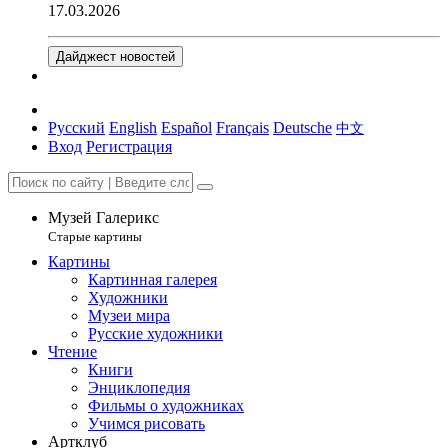
17.03.2026
Дайджест новостей
Русский
English
Español
Français
Deutsche
中文
Вход
Регистрация
Музей Галерикс
Старые картины
Картины
Картинная галерея
Художники
Музеи мира
Русские художники
Чтение
Книги
Энциклопедия
Фильмы о художниках
Учимся рисовать
Артклуб