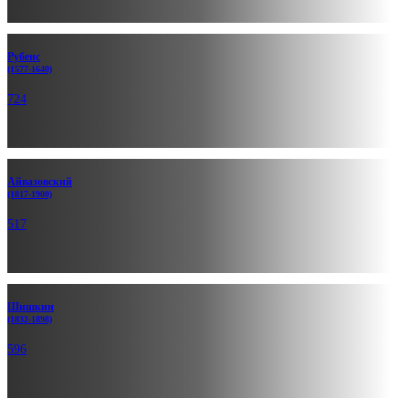
Рубенс
(1577-1640)
724
Айвазов­ский
(1817-1900)
517
Шишкин
(1832-1898)
596