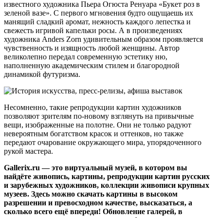
известного художника Пьера Огюста Ренуара «Букет роз в
зеленой вазе». С первого мгновения будто ощущаешь их
манящий сладкий аромат, нежность каждого лепестка и
свежесть игривой капельки росы. А в произведениях
художника Anders Zorn удивительным образом проявляется
чувственность и изящность любой женщины. Автор
великолепно передал современную эстетику ню,
наполненную академическим стилем и благородной
динамикой футуризма.
Несомненно, такие репродукции картин художников
позволяют зрителям по-новому взглянуть на привычные
вещи, изображенные на полотне. Они не только радуют
невероятным богатством красок и оттенков, но также
передают очарование окружающего мира, упорядоченного
рукой мастера.
Gallerix.ru — это виртуальный музей, в котором вы
найдёте живопись, картины, репродукции картин русских
и зарубежных художников, коллекции живописи крупных
музеев. Здесь можно скачать картины в высоком
разрешении и превосходном качестве, высказаться, а
сколько всего ещё впереди! Обновление галерей, в