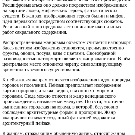
Расшифровываться оно должно посредством изображенных
на картине людей, мифических героев, фантастических
существ. В жанрах, изображающих героев былин и мифов,
идеи передаются посредством соответствующих сюжетов.
Религиозный жанр предполагает написание икон и иных
работ сакрального содержания.
Распространенным жанровым объектом считается натюрморт.
Здесь центром изображения становятся, преимущественно
фрукты, овощи, посуда, вазы с цветами. Своеобразной
разновидностью натюрморта является жанр «ванитас». В нём
центральное место отводится черепу, символизирующему
временность земного существования.
К пейзажным жанрам относятся изображения видов природы,
городов и поселений. Пейзаж предполагает изображение
картин природы, а также видов, связанных с морем и
городами. Сюда можно отнести и жанр венецианского
происхождения, называемый «ведута». По сути, это точно
выписанная городская панорама, в которой, безусловно
соблюдены архитектурные формы и пропорции. Жанр
«каприччо» означает созданный фантазией художника
архитектурный пейзаж.
К жанрам, отражающим обыденную жизнь, относят жанры