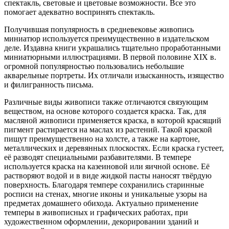
спектакль, световые и цветовые возможности. Все это
помогает адекватно воспринять спектакль.
Получившая популярность в средневековье живопись
миниатюр используется преимущественно в издательском
деле. Издавна книги украшались тщательно проработанными
миниатюрными иллюстрациями. В первой половине ХIХ в.
огромной популярностью пользовались небольшие
акварельные портреты. Их отличали изысканность, изящество
и филигранность письма.
Различные виды живописи также отличаются связующим
веществом, на основе которого создается краска. Так, для
масляной живописи применяется краска, в которой красящий
пигмент растирается на маслах из растений. Такой краской
пишут преимущественно на холсте, а также на картоне,
металлических и деревянных плоскостях. Если краска густеет,
её разводят специальными разбавителями. В темпере
используется краска на казеиновой или яичной основе. Её
растворяют водой и в виде жидкой пасты наносят твёрдую
поверхность. Благодаря темпере сохранились старинные
росписи на стенах, многие иконы и уникальные узоры на
предметах домашнего обихода. Актуально применение
темперы в живописных и графических работах, при
художественном оформлении, декорировании зданий и