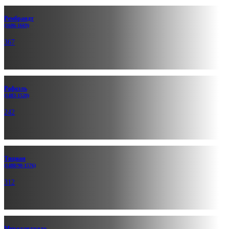
Рембрандт
(1606-1669)
367
Рафаэль
(1483-1520)
242
Тициан
(1488/90-1576)
312
Микеланд­жело