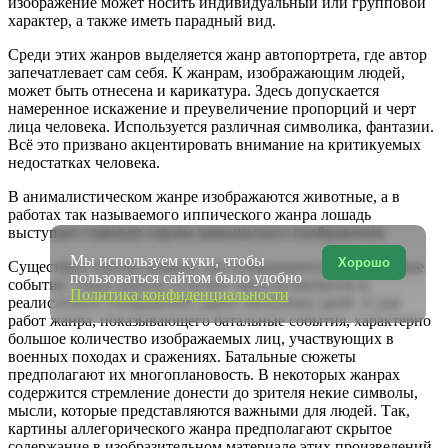
изображение может носить индивидуальный или групповой
характер, а также иметь парадный вид.
Среди этих жанров выделяется жанр автопортрета, где автор
запечатлевает сам себя. К жанрам, изображающим людей,
может быть отнесена и карикатура. Здесь допускается
намеренное искажение и преувеличение пропорций и черт
лица человека. Используется различная символика, фантазии.
Всё это призвано акцентировать внимание на критикуемых
недостатках человека.
В анималистическом жанре изображаются животные, а в
работах так называемого иппического жанра лошадь
выступает главным героем живописного изображения.
Мы используем куки, чтобы
Хорошо
Существует группа жанров, где отображаются исторические
пользоваться сайтом было удобно
события. Такие работы отличает многоплановость и
Политика конфиденциальности
реалистичное изображение давно минувших дней. А для
работ жанра, показывающего батальные события, характерно
большое количество изображаемых лиц, участвующих в
военных походах и сражениях. Батальные сюжеты
предполагают их многоплановость. В некоторых жанрах
содержится стремление донести до зрителя некие символы,
мысли, которые представляются важными для людей. Так,
картины аллегорического жанра предполагают скрытое
содержание в изобразительном материале этих произведений.