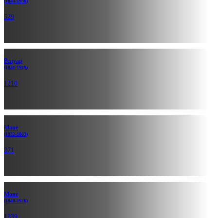
(1844-1930)
529
Ренуар
(1841-1919)
1210
Мане
(1832-1883)
271
Моне
(1840-1926)
1339