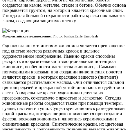
создаются на камне, металле, стекле и бетоне. Обычно основа
покрывается грунтом, на который кладется красочный слой.
Иногда для большей сохранности работы краска покрывается
лаком, создающим защитную пленку.
Флорентийское великолепие.
Photo: JoshuaEarle|Unsplash
Однако главным таинством живописи является превращение
под кистью мастера различных красок в цельное
художественное изображение. Именно краски способны
раскрыть изобразительный и эмоциональный потенциал
живописи, особенности мастерства живописца. Самыми
популярными красками при создании живописных полотен
являются краски, в которых красящее вещество (пигмент)
связывается растительным маслом. Они отличаются сильной
цветопередачей и прекрасной устойчивостью к воздействию
света. Акварельные краски художники ценят за их
прозрачность, сочетаемую с яркостью и лёгкостью. Сегодня
живописные работы создаются также при помощи темперы,
гуаши, пастели и туши. Существует живопись разведёнными
водой красками, которая широко применяется при создании
фресок, восковая живопись и живопись керамическими и
силикатными красками. Синтетические краски, их цветовая
насыщенность и долговечность позволили вывести живопись