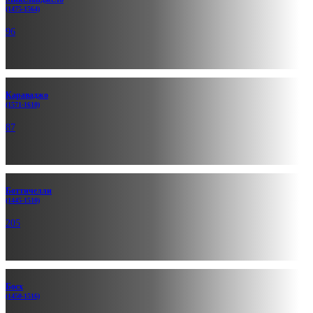
(1475-1564)
96
Караваджо
(1571-1610)
87
Боттиче­лли
(1445-1510)
205
Босх
(1450-1516)