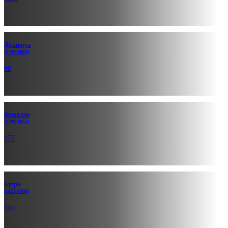
Делакруа
(1798-1863)
96
Брюллов
(1799-1852)
177
Бугро
(1825-1905)
310