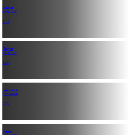
Климт
(1862-1918)
138
Дюрер
(1471-1528)
145
Брейгели
(1425~1678)
678
Репин