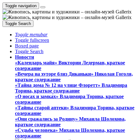
Toggle navigation
Toggle Search
Toggle menubar
Toggle fullscreen
Boxed page
Toggle Search
Новости
«Календарь майя» Виктории Ледерман, краткое
содержание
«Вечера на хуторе близ Диканьки» Николая Гоголя,
краткое содержание
«Тайна дома № 12 на улице Флоретт» Владимира
Торина, краткое содержание
«О носах и замка́х» Владимира Торина, краткое
содержание
«Тайны старой аптеки» Владимира Торина, краткое
содержание
«Они сражались за Родину» Михаила Шолохова,
краткое содержание
«Судьба человека» Михаила Шолохова, краткое
содержание