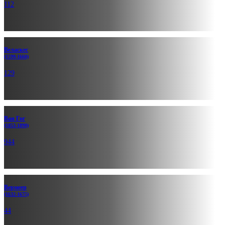
112
Веласкес
(1599-1660)
129
Ван Гог
(1853-1890)
944
Вермеер
(1632-1675)
44