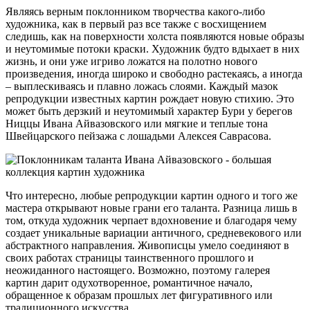
Являясь верным поклонником творчества какого-либо
художника, как в первый раз все также с восхищением
следишь, как на поверхности холста появляются новые образы
и неутомимые потоки краски. Художник будто вдыхает в них
жизнь, и они уже игриво ложатся на полотно нового
произведения, иногда широко и свободно растекаясь, а иногда
– выплескиваясь и плавно ложась слоями. Каждый мазок
репродукции известных картин рождает новую стихию. Это
может быть дерзкий и неутомимый характер Бури у берегов
Ниццы Ивана Айвазовского или мягкие и теплые тона
Швейцарского пейзажа с лошадьми Алексея Саврасова.
Что интересно, любые репродукции картин одного и того же
мастера открывают новые грани его таланта. Разница лишь в
том, откуда художник черпает вдохновение и благодаря чему
создает уникальные вариации античного, средневекового или
абстрактного направления. Живописцы умело соединяют в
своих работах страницы таинственного прошлого и
неожиданного настоящего. Возможно, поэтому галерея
картин дарит одухотворенное, романтичное начало,
обращенное к образам прошлых лет фигуративного или
традиционного искусства.