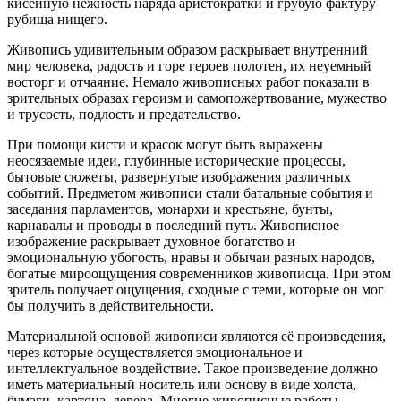
кисейную нежность наряда аристократки и грубую фактуру
рубища нищего.
Живопись удивительным образом раскрывает внутренний
мир человека, радость и горе героев полотен, их неуемный
восторг и отчаяние. Немало живописных работ показали в
зрительных образах героизм и самопожертвование, мужество
и трусость, подлость и предательство.
При помощи кисти и красок могут быть выражены
неосязаемые идеи, глубинные исторические процессы,
бытовые сюжеты, развернутые изображения различных
событий. Предметом живописи стали батальные события и
заседания парламентов, монархи и крестьяне, бунты,
карнавалы и проводы в последний путь. Живописное
изображение раскрывает духовное богатство и
эмоциональную убогость, нравы и обычаи разных народов,
богатые мироощущения современников живописца. При этом
зритель получает ощущения, сходные с теми, которые он мог
бы получить в действительности.
Материальной основой живописи являются её произведения,
через которые осуществляется эмоциональное и
интеллектуальное воздействие. Такое произведение должно
иметь материальный носитель или основу в виде холста,
бумаги, картона, дерева. Многие живописные работы