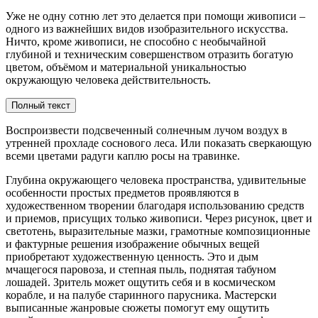
Уже не одну сотню лет это делается при помощи живописи –
одного из важнейших видов изобразительного искусства.
Ничто, кроме живописи, не способно с необычайной
глубиной и техническим совершенством отразить богатую
цветом, объёмом и материальной уникальностью
окружающую человека действительность.
Полный текст
Воспроизвести подсвеченный солнечным лучом воздух в
утренней прохладе соснового леса. Или показать сверкающую
всеми цветами радуги каплю росы на травинке.
Глубина окружающего человека пространства, удивительные
особенности простых предметов проявляются в
художественном творении благодаря использованию средств
и приемов, присущих только живописи. Через рисунок, цвет и
светотень, выразительные мазки, грамотные композиционные
и фактурные решения изображение обычных вещей
приобретают художественную ценность. Это и дым
мчащегося паровоза, и степная пыль, поднятая табуном
лошадей. Зритель может ощутить себя и в космическом
корабле, и на палубе старинного парусника. Мастерски
выписанные жанровые сюжеты помогут ему ощутить