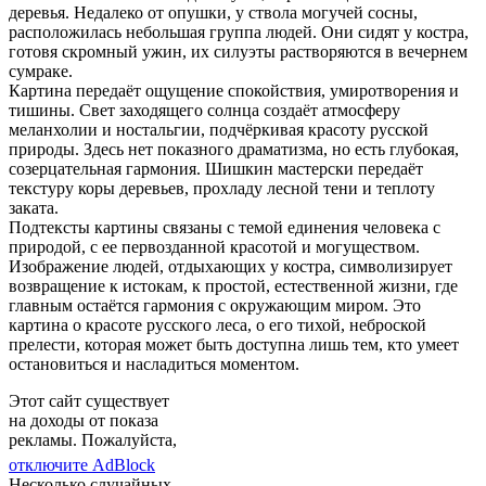
деревья. Недалеко от опушки, у ствола могучей сосны,
расположилась небольшая группа людей. Они сидят у костра,
готовя скромный ужин, их силуэты растворяются в вечернем
сумраке.
Картина передаёт ощущение спокойствия, умиротворения и
тишины. Свет заходящего солнца создаёт атмосферу
меланхолии и ностальгии, подчёркивая красоту русской
природы. Здесь нет показного драматизма, но есть глубокая,
созерцательная гармония. Шишкин мастерски передаёт
текстуру коры деревьев, прохладу лесной тени и теплоту
заката.
Подтексты картины связаны с темой единения человека с
природой, с ее первозданной красотой и могуществом.
Изображение людей, отдыхающих у костра, символизирует
возвращение к истокам, к простой, естественной жизни, где
главным остаётся гармония с окружающим миром. Это
картина о красоте русского леса, о его тихой, неброской
прелести, которая может быть доступна лишь тем, кто умеет
остановиться и насладиться моментом.
Этот сайт существует
на доходы от показа
рекламы. Пожалуйста,
отключите AdBlock
Несколько случайных