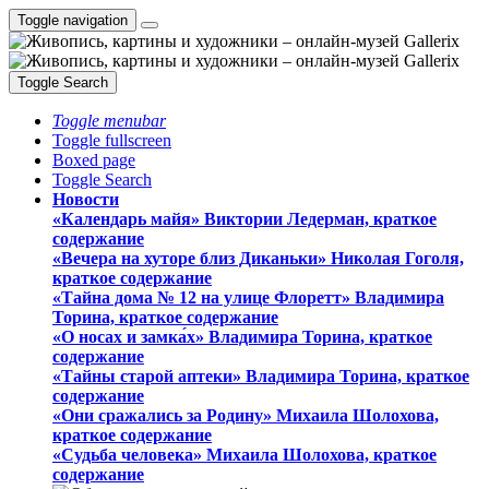
Toggle navigation
Toggle Search
Toggle menubar
Toggle fullscreen
Boxed page
Toggle Search
Новости
«Календарь майя» Виктории Ледерман, краткое
содержание
«Вечера на хуторе близ Диканьки» Николая Гоголя,
краткое содержание
«Тайна дома № 12 на улице Флоретт» Владимира
Торина, краткое содержание
«О носах и замка́х» Владимира Торина, краткое
содержание
«Тайны старой аптеки» Владимира Торина, краткое
содержание
«Они сражались за Родину» Михаила Шолохова,
краткое содержание
«Судьба человека» Михаила Шолохова, краткое
содержание