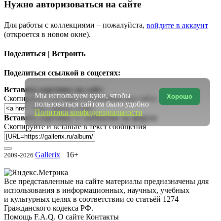
Нужно авторизоваться на сайте
Для работы с коллекциями – пожалуйста,
войдите в аккаунт
(откроется в новом окне).
Поделиться | Встроить
Поделиться ссылкой в соцсетях:
Вставить картинку на сайт:
Мы используем куки, чтобы
Хорошо
Скопируйте и вставьте в исходный код сайта
пользоваться сайтом было удобно
Политика конфиденциальности
Вставить картинку в сообщение на форум:
Скопируйте и вставьте в текст сообщения
Gallerix
16+
2009-2026
Все представленные на сайте материалы предназначены для
использования в информационных, научных, учебных
и культурных целях в соответствии со статьёй 1274
Гражданского кодекса РФ.
Помощь
F.A.Q.
О сайте
Контакты