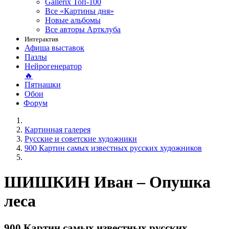
Gallerix Топ-100
Все «Картины дня»
Новые альбомы
Все авторы Артклуба
Интерактив
Афиша выставок
Пазлы
Нейрогенератор
🔥
Пятнашки
Обои
Форум
Картинная галерея
Русские и советские художники
900 Картин самых известных русских художников
ШИШКИН Иван – Опушка
леса
900 Картин самых известных русских