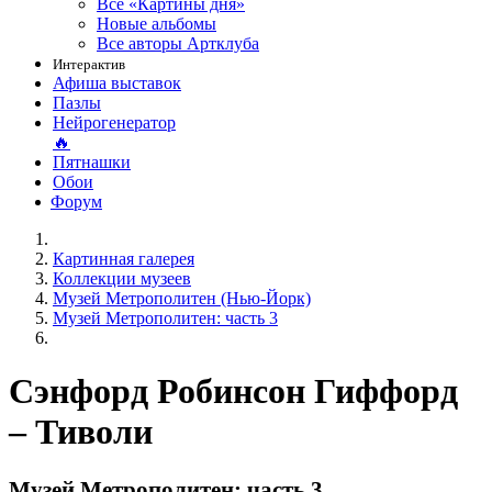
Все «Картины дня»
Новые альбомы
Все авторы Артклуба
Интерактив
Афиша выставок
Пазлы
Нейрогенератор
🔥
Пятнашки
Обои
Форум
Картинная галерея
Коллекции музеев
Музей Метрополитен (Нью-Йорк)
Музей Метрополитен: часть 3
Сэнфорд Робинсон Гиффорд
– Тиволи
Музей Метрополитен: часть 3