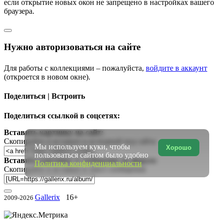
если открытие новых окон не запрещено в настройках вашего
браузера.
Нужно авторизоваться на сайте
Для работы с коллекциями – пожалуйста,
войдите в аккаунт
(откроется в новом окне).
Поделиться | Встроить
Поделиться ссылкой в соцсетях:
Вставить картинку на сайт:
Скопируйте и вставьте в исходный код сайта
Мы используем куки, чтобы
Хорошо
пользоваться сайтом было удобно
Вставить картинку в сообщение на форум:
Политика конфиденциальности
Скопируйте и вставьте в текст сообщения
Gallerix
16+
2009-2026