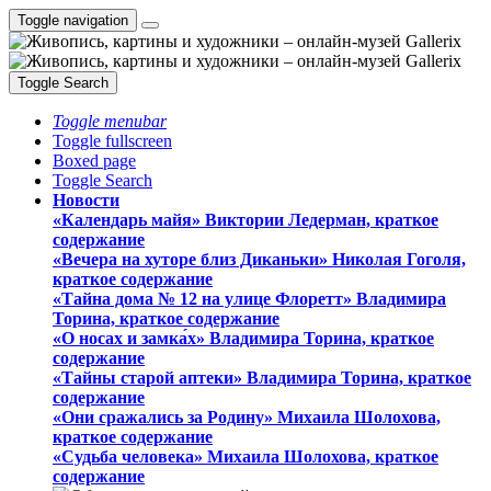
Toggle navigation
Toggle Search
Toggle menubar
Toggle fullscreen
Boxed page
Toggle Search
Новости
«Календарь майя» Виктории Ледерман, краткое
содержание
«Вечера на хуторе близ Диканьки» Николая Гоголя,
краткое содержание
«Тайна дома № 12 на улице Флоретт» Владимира
Торина, краткое содержание
«О носах и замка́х» Владимира Торина, краткое
содержание
«Тайны старой аптеки» Владимира Торина, краткое
содержание
«Они сражались за Родину» Михаила Шолохова,
краткое содержание
«Судьба человека» Михаила Шолохова, краткое
содержание