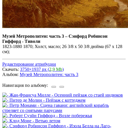
Музей Метрополитен: часть 3
–
Сэнфорд Робинсон
Гиффорд - Тиволи
1823-1880 1870; Холст, масло; 26 3/8 х 50 3/8 дюйма (67 х 128
см);
Редактирование атрибуции
Скачать:
3750×1937 px (
2,9 Mb
)
Альбом:
Музей Метрополитен: часть 3
Навигация по альбому: