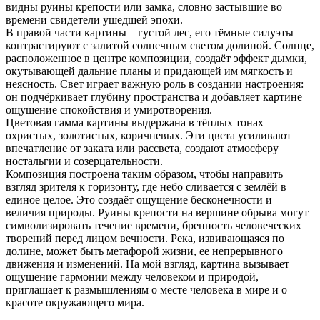
видны руины крепости или замка, словно застывшие во
времени свидетели ушедшей эпохи.
В правой части картины – густой лес, его тёмные силуэты
контрастируют с залитой солнечным светом долиной. Солнце,
расположенное в центре композиции, создаёт эффект дымки,
окутывающей дальние планы и придающей им мягкость и
неясность. Свет играет важную роль в создании настроения:
он подчёркивает глубину пространства и добавляет картине
ощущение спокойствия и умиротворения.
Цветовая гамма картины выдержана в тёплых тонах –
охристых, золотистых, коричневых. Эти цвета усиливают
впечатление от заката или рассвета, создают атмосферу
ностальгии и созерцательности.
Композиция построена таким образом, чтобы направить
взгляд зрителя к горизонту, где небо сливается с землёй в
единое целое. Это создаёт ощущение бесконечности и
величия природы. Руины крепости на вершине обрыва могут
символизировать течение времени, бренность человеческих
творений перед лицом вечности. Река, извивающаяся по
долине, может быть метафорой жизни, ее непрерывного
движения и изменений. На мой взгляд, картина вызывает
ощущение гармонии между человеком и природой,
приглашает к размышлениям о месте человека в мире и о
красоте окружающего мира.