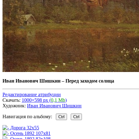
Иван Иванович Шишкин
–
Перед заходом солнца
Редактирование атрибуции
Скачать:
1000×598 px (
0,1 Mb
)
Художник:
Иван Иванович Шишкин
Навигация по альбому:
Ctrl
Ctrl