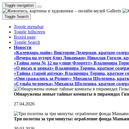
Toggle navigation
Toggle Search
Toggle menubar
Toggle fullscreen
Boxed page
Toggle Search
Новости
«Календарь майя» Виктории Ледерман, краткое содер
«Вечера на хуторе близ Диканьки» Николая Гоголя, к
«Тайна дома № 12 на улице Флоретт» Владимира Тори
«О носах и замка́х» Владимира Торина, краткое содер
«Тайны старой аптеки» Владимира Торина, краткое с
«Они сражались за Родину» Михаила Шолохова, кратк
«Судьба человека» Михаила Шолохова, краткое содер
Обнаружены новые тайные комнаты в пирамидах Гиз
27.04.2026
Три полотна за три минуты: ограбление фонда Манья
30.03.2026