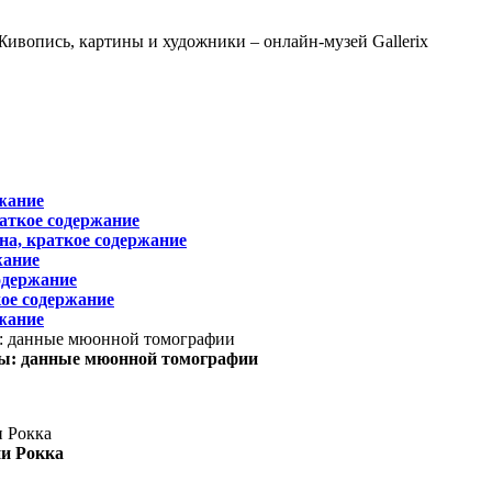
жание
раткое содержание
на, краткое содержание
жание
одержание
ое содержание
жание
ы: данные мюонной томографии
ни Рокка