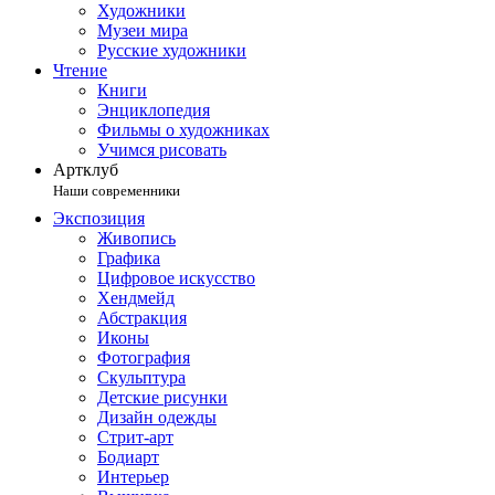
Художники
Музеи мира
Русские художники
Чтение
Книги
Энциклопедия
Фильмы о художниках
Учимся рисовать
Артклуб
Наши современники
Экспозиция
Живопись
Графика
Цифровое искусство
Хендмейд
Абстракция
Иконы
Фотография
Скульптура
Детские рисунки
Дизайн одежды
Стрит-арт
Бодиарт
Интерьер