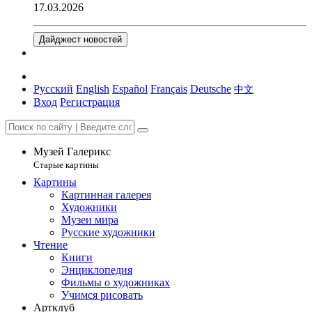
17.03.2026
Дайджест новостей
Русский
English
Español
Français
Deutsche
中文
Вход
Регистрация
Музей Галерикс
Старые картины
Картины
Картинная галерея
Художники
Музеи мира
Русские художники
Чтение
Книги
Энциклопедия
Фильмы о художниках
Учимся рисовать
Артклуб