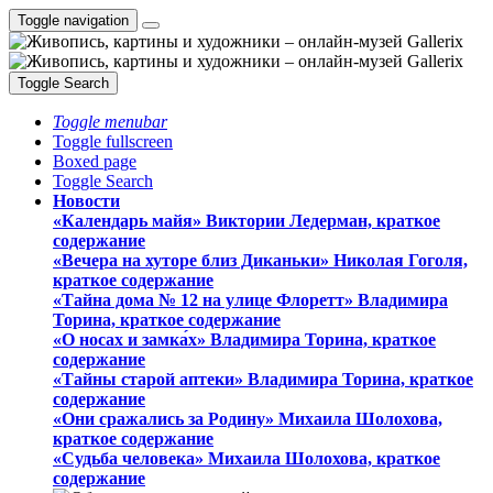
Toggle navigation
Toggle Search
Toggle menubar
Toggle fullscreen
Boxed page
Toggle Search
Новости
«Календарь майя» Виктории Ледерман, краткое
содержание
«Вечера на хуторе близ Диканьки» Николая Гоголя,
краткое содержание
«Тайна дома № 12 на улице Флоретт» Владимира
Торина, краткое содержание
«О носах и замка́х» Владимира Торина, краткое
содержание
«Тайны старой аптеки» Владимира Торина, краткое
содержание
«Они сражались за Родину» Михаила Шолохова,
краткое содержание
«Судьба человека» Михаила Шолохова, краткое
содержание