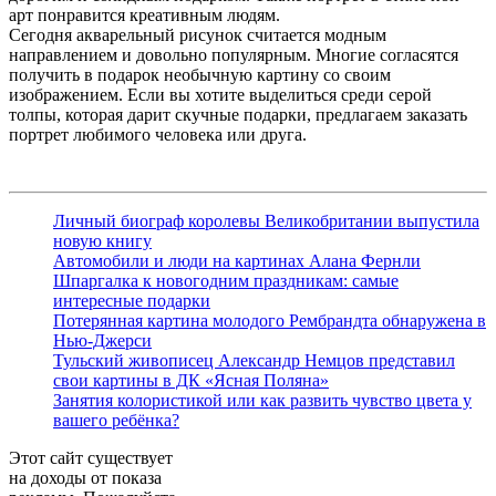
арт понравится креативным людям.
Сегодня акварельный рисунок считается модным
направлением и довольно популярным. Многие согласятся
получить в подарок необычную картину со своим
изображением. Если вы хотите выделиться среди серой
толпы, которая дарит скучные подарки, предлагаем заказать
портрет любимого человека или друга.
Личный биограф королевы Великобритании выпустила
новую книгу
Автомобили и люди на картинах Алана Фернли
Шпаргалка к новогодним праздникам: самые
интересные подарки
Потерянная картина молодого Рембрандта обнаружена в
Нью-Джерси
Тульский живописец Александр Немцов представил
свои картины в ДК «Ясная Поляна»
Занятия колористикой или как развить чувство цвета у
вашего ребёнка?
Этот сайт существует
на доходы от показа