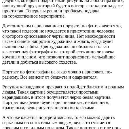
девушка, которой подарят такой рисунок на любой праздник,
или лучший друг, который будет в восторге от картины даже
просто так. Теперь вы решили проблему подарка
на торжественное мероприятие.
Достоинством нарисованного портрета по фото является то,
что такой подарок не нуждается в присутствии человека,
с которого срисовывают черты лица. Нет необходимости
часами сидеть напротив художника и ждать, когда будет
выполнена работа. Для художника необходима только
качественная фотография на которой есть лицо человека
крупным планом, что позволит прорисовать мельчайшие
детали и добиться высокого сходства.
Портрет по фотографии на заказ можно нарисовать по-
разному. Все зависит от бюджета и одаривателя.
Рисунок карандашом прекрасно подойдет близким и родным
людям. Такая картина осуществляется простыми
карандашами, в итоге получается черно-белая картина.
Портрет акварелью будет оригинальным, необычным,
красочным, ведь рисуется цветными красками.
А что же касается портрета маслом, то его можно дарить
серьезным и состоятельным людям, ведь это считается
дорогим и солидным подарком. Также портрет в стиле поп-