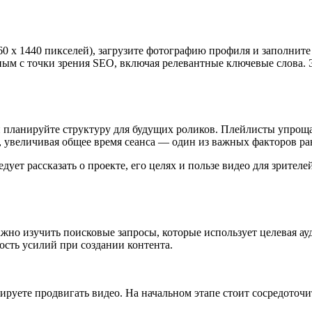
60 x 1440 пикселей), загрузите фотографию профиля и заполнит
м с точки зрения SEO, включая релевантные ключевые слова. Э
 планируйте структуру для будущих роликов. Плейлисты упрощ
, увеличивая общее время сеанса — один из важных факторов ра
дует рассказать о проекте, его целях и пользе видео для зрите
ажно изучить поисковые запросы, которые использует целевая а
ость усилий при создании контента.
ируете продвигать видео. На начальном этапе стоит сосредоточ