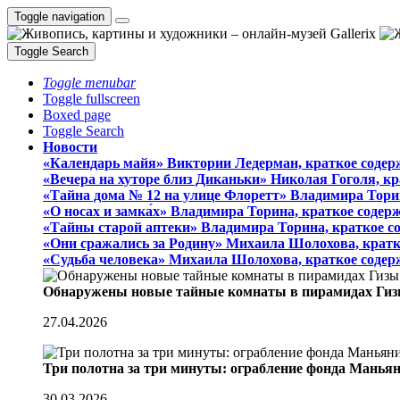
Toggle navigation
Toggle Search
Toggle menubar
Toggle fullscreen
Boxed page
Toggle Search
Новости
«Календарь майя» Виктории Ледерман, краткое содер
«Вечера на хуторе близ Диканьки» Николая Гоголя, к
«Тайна дома № 12 на улице Флоретт» Владимира Тори
«О носах и замка́х» Владимира Торина, краткое содер
«Тайны старой аптеки» Владимира Торина, краткое с
«Они сражались за Родину» Михаила Шолохова, кратк
«Судьба человека» Михаила Шолохова, краткое содер
Обнаружены новые тайные комнаты в пирамидах Гиз
27.04.2026
Три полотна за три минуты: ограбление фонда Манья
30.03.2026