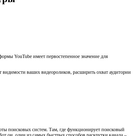
формы YouTube имеет первостепенное значение для
т видимости ваших видеороликов, расширить охват аудитории
боты поисковых систем. Там, где функционирует поисковый
от он, один из самых быстрых способов раскрутки канала –