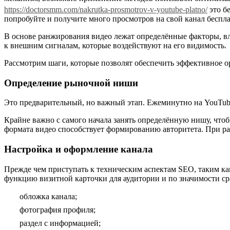
https://doctorsmm.com/nakrutka-prosmotrov-v-youtube-platno/
это б
попробуйте и получите много просмотров на свой канал беспла
В основе ранжирования видео лежат определённые факторы, вл
к внешним сигналам, которые воздействуют на его видимость.
Рассмотрим шаги, которые позволят обеспечить эффективное о
Определение рыночной ниши
Это предварительный, но важный этап. Ежеминутно на YouTube 
Крайне важно с самого начала занять определённую нишу, чтоб
формата видео способствует формированию авторитета. При раб
Настройка и оформление канала
Прежде чем приступать к техническим аспектам SEO, таким к
функцию визитной карточки для аудитории и по значимости ср
обложка канала;
фотография профиля;
раздел с информацией;