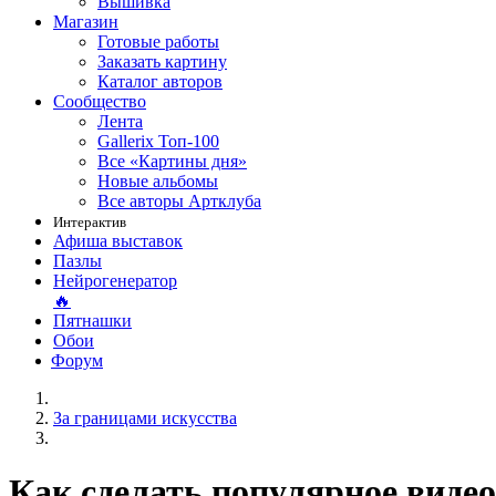
Вышивка
Магазин
Готовые работы
Заказать картину
Каталог авторов
Сообщество
Лента
Gallerix Топ-100
Все «Картины дня»
Новые альбомы
Все авторы Артклуба
Интерактив
Афиша выставок
Пазлы
Нейрогенератор
🔥
Пятнашки
Обои
Форум
За границами искусства
Как сделать популярное виде