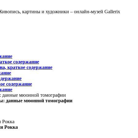
жание
раткое содержание
на, краткое содержание
жание
одержание
ое содержание
жание
ы: данные мюонной томографии
ни Рокка