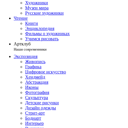
Художники
Музеи мира
Русские художники
Чтение
Книги
Энциклопедия
Фильмы о художниках
Учимся рисовать
Артклуб
Наши современники
Экспозиция
Живопись
Графика
Цифровое искусство
Хендмейд
Абстракция
Иконы
Фотография
Скульптура
Детские рисунки
Дизайн одежды
Стрит-арт
Бодиарт
Интерьер