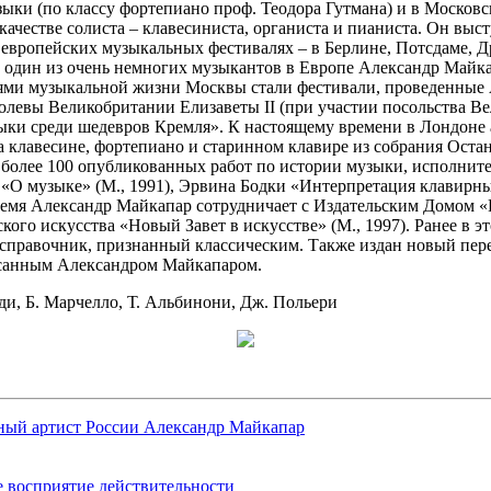
ки (по классу фортепиано проф. Теодора Гутмана) и в Московск
качестве солиста – клавесиниста, органиста и пианиста. Он выс
 европейских музыкальных фестивалях – в Берлине, Потсдаме, Д
 один из очень немногих музыкантов в Европе Александр Майка
иями музыкальной жизни Москвы стали фестивали, проведенные
олевы Великобритании Елизаветы II (при участии посольства Ве
ыки среди шедевров Кремля». К настоящему времени в Лондоне
а клавесине, фортепиано и старинном клавире из собрания Ост
 более 100 опубликованных работ по истории музыки, исполните
О музыке» (М., 1991), Эрвина Бодки «Интерпретация клавирных
 время Александр Майкапар сотрудничает с Издательским Домом
кого искусства «Новый Завет в искусстве» (М., 1997). Ранее в 
 справочник, признанный классическим. Также издан новый пер
исанным Александром Майкапаром.
льди, Б. Марчелло, Т. Альбинони, Дж. Польери
нный артист России Александр Майкапар
 восприятие действительности