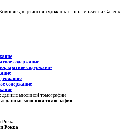
жание
раткое содержание
на, краткое содержание
жание
одержание
ое содержание
жание
ы: данные мюонной томографии
ни Рокка