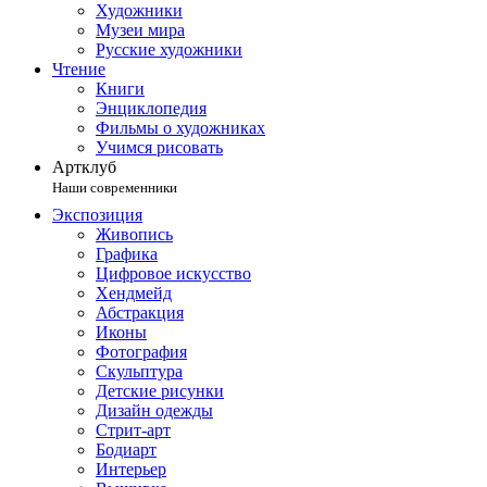
Художники
Музеи мира
Русские художники
Чтение
Книги
Энциклопедия
Фильмы о художниках
Учимся рисовать
Артклуб
Наши современники
Экспозиция
Живопись
Графика
Цифровое искусство
Хендмейд
Абстракция
Иконы
Фотография
Скульптура
Детские рисунки
Дизайн одежды
Стрит-арт
Бодиарт
Интерьер