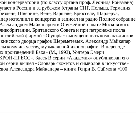
ой консерватории (по классу органа проф. Леонида Ройзмана).
тупает в России и за рубежом (страны СНГ, Польша, Германия,
рездене, Шверине, Вене, Варшаве, Брюсселе, Шарлеруа,
пар исполнил в концертах и записал на радио Полное собрание
 Александром Майкапаром в Оружейной палате Московского
ликобритании, Британского Совета и при патронаже посла
 английской фирмой «Olympia» выпущено пять компакт-дисков
анкинского дворца графов Шереметевых. Александр Майкапар
льскому искусству, музыкальной иконографии. В переводе
 произведений Баха» (М., 1993), Уолтера Эмери
 «КРОН-ПРЕСС». Здесь В серии «Академия» опубликован его
этой серии вышел «Словарь сюжетов и символов в искусстве»
евод Александра Майкапара – книга Генри В. Саймона «100