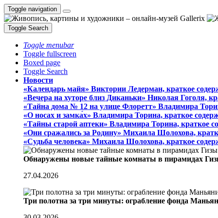
Toggle navigation
Toggle Search
Toggle menubar
Toggle fullscreen
Boxed page
Toggle Search
Новости
«Календарь майя» Виктории Ледерман, краткое содер
«Вечера на хуторе близ Диканьки» Николая Гоголя, к
«Тайна дома № 12 на улице Флоретт» Владимира Тори
«О носах и замка́х» Владимира Торина, краткое содер
«Тайны старой аптеки» Владимира Торина, краткое с
«Они сражались за Родину» Михаила Шолохова, кратк
«Судьба человека» Михаила Шолохова, краткое содер
Обнаружены новые тайные комнаты в пирамидах Гиз
27.04.2026
Три полотна за три минуты: ограбление фонда Манья
30.03.2026