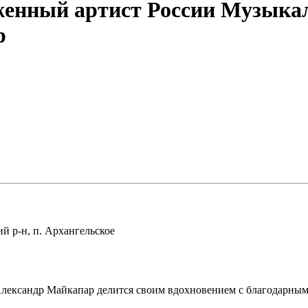
уженный артист России Музык
р
й р-н, п. Архангельское
лександр Майкапар делится своим вдохновением с благодарными