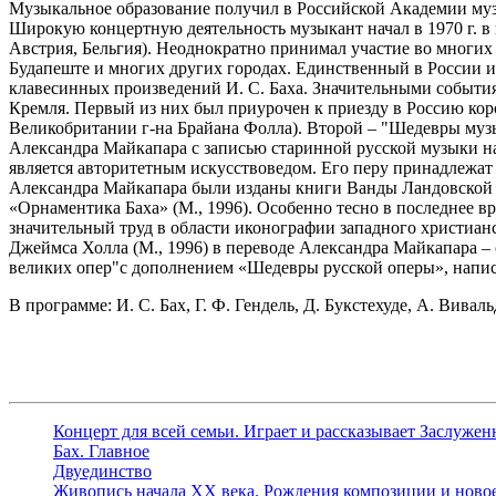
Музыкальное образование получил в Российской Академии музы
Широкую концертную деятельность музыкант начал в 1970 г. в 
Австрия, Бельгия). Неоднократно принимал участие во многих
Будапеште и многих других городах. Единственный в России и
клавесинных произведений И. С. Баха. Значительными событ
Кремля. Первый из них был приурочен к приезду в Россию кор
Великобритании г-на Брайана Фолла). Второй – "Шедевры муз
Александра Майкапара с записью старинной русской музыки н
является авторитетным искусствоведом. Его перу принадлежат
Александра Майкапара были изданы книги Ванды Ландовской «
«Орнаментика Баха» (М., 1996). Особенно тесно в последнее
значительный труд в области иконографии западного христианс
Джеймса Холла (М., 1996) в переводе Александра Майкапара –
великих опер"с дополнением «Шедевры русской оперы», нап
В программе: И. С. Бах, Г. Ф. Гендель, Д. Букстехуде, А. Вива
Концерт для всей семьи. Играет и рассказывает Заслуже
Бах. Главное
Двуединство
Живопись начала ХХ века. Рождения композиции и новое