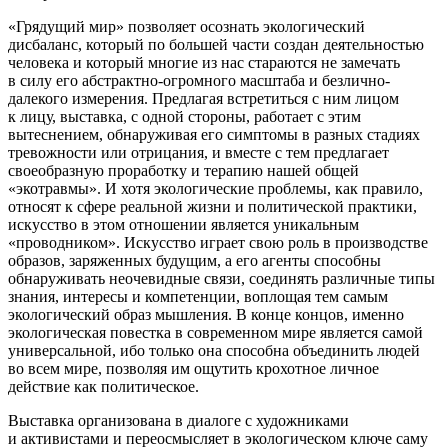
«Грядущий мир» позволяет осознать экологический
дисбаланс, который по большей части создан деятельностью
человека и который многие из нас стараются не замечать
в силу его абстрактно-огромного масштаба и безлично-
далекого измерения. Предлагая встретиться с ним лицом
к лицу, выставка, с одной стороны, работает с этим
вытеснением, обнаруживая его симптомы в разных стадиях
тревожности или отрицания, и вместе с тем предлагает
своеобразную проработку и терапию нашей общей
«экотравмы». И хотя экологические проблемы, как правило,
относят к сфере реальной жизни и политической практики,
искусство в этом отношении является уникальным
«проводником». Искусство играет свою роль в производстве
образов, заряженных будущим, а его агенты способны
обнаруживать неочевидные связи, соединять различные типы
знания, интересы и компетенции, воплощая тем самым
экологический образ мышления. В конце концов, именно
экологическая повестка в современном мире является самой
универсальной, ибо только она способна объединить людей
во всем мире, позволяя им ощутить крохотное личное
действие как политическое.
Выставка организована в диалоге с художниками
и активистами и переосмысляет в экологическом ключе саму