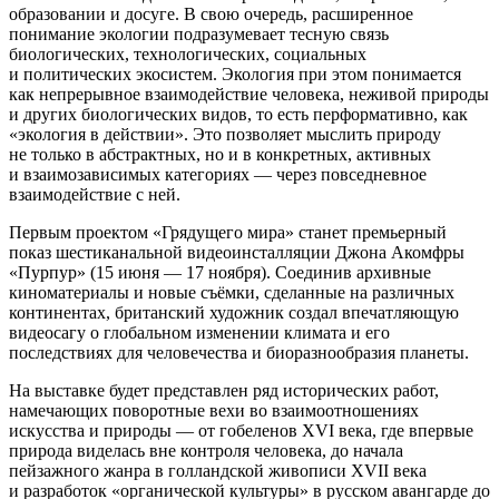
образовании и досуге. В свою очередь, расширенное
понимание экологии подразумевает тесную связь
биологических, технологических, социальных
и политических экосистем. Экология при этом понимается
как непрерывное взаимодействие человека, неживой природы
и других биологических видов, то есть перформативно, как
«экология в действии». Это позволяет мыслить природу
не только в абстрактных, но и в конкретных, активных
и взаимозависимых категориях — через повседневное
взаимодействие с ней.
Первым проектом «Грядущего мира» станет премьерный
показ шестиканальной видеоинсталляции Джона Акомфры
«Пурпур» (15 июня — 17 ноября). Соединив архивные
киноматериалы и новые съёмки, сделанные на различных
континентах, британский художник создал впечатляющую
видеосагу о глобальном изменении климата и его
последствиях для человечества и биоразнообразия планеты.
На выставке будет представлен ряд исторических работ,
намечающих поворотные вехи во взаимоотношениях
искусства и природы — от гобеленов XVI века, где впервые
природа виделась вне контроля человека, до начала
пейзажного жанра в голландской живописи XVII века
и разработок «органической культуры» в русском авангарде до