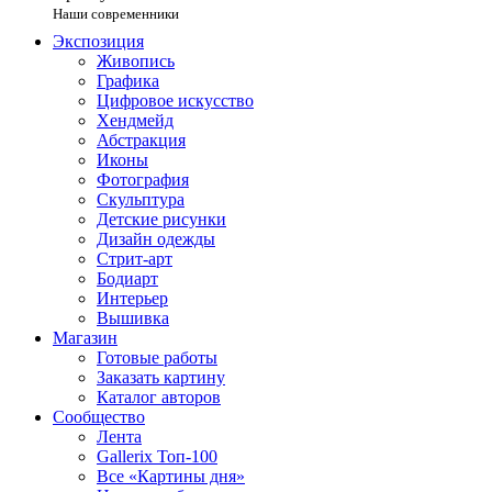
Наши современники
Экспозиция
Живопись
Графика
Цифровое искусство
Хендмейд
Абстракция
Иконы
Фотография
Скульптура
Детские рисунки
Дизайн одежды
Стрит-арт
Бодиарт
Интерьер
Вышивка
Магазин
Готовые работы
Заказать картину
Каталог авторов
Сообщество
Лента
Gallerix Топ-100
Все «Картины дня»