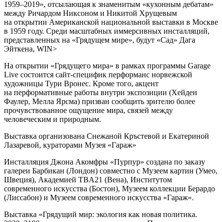
1959–2019», отсылающая к знаменитым «кухонным дебатам»
между Ричардом Никсоном и Никитой Хрущевым
на открытии Американской национальной выставки в Москве
в 1959 году. Среди масштабных иммерсивных инсталляций,
представленных на «Грядущем мире», будут «Сад» Дага
Эйткена, WIN>
На открытии «Грядущего мира» в рамках программы Garage
Live состоится сайт-специфик перформанс норвежской
художницы Тури Вронес. Кроме того, акцент
на перформативные работы внутри экспозиции (Хейден
Фаулер, Мелла Ярсма) призван сообщить зрителю более
прочувствованное ощущение мира, связей между
человеческим и природным.
Выставка организована Снежаной Кръстевой и Екатериной
Лазаревой, кураторами Музея «Гараж»
Инсталляция Джона Акомфры «Пурпур» создана по заказу
галереи Барбикан (Лондон) совместно с Музеем картин (Умео,
Швеция), Академией TBA21 (Вена), Институтом
современного искусства (Бостон), Музеем коллекции Берардо
(Лиссабон) и Музеем современного искусства «Гараж».
Выставка «Грядущий мир: экология как новая политика.