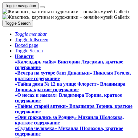
Toggle navigation
Toggle Search
Toggle menubar
Toggle fullscreen
Boxed page
Toggle Search
Новости
«Календарь майя» Виктории Ледерман, краткое
содержание
«Вечера на хуторе близ Диканьки» Николая Гоголя,
краткое содержание
«Тайна дома № 12 на улице Флоретт» Владимира
Торина, краткое содержание
«О носах и замка́х» Владимира Торина, краткое
содержание
«Тайны старой аптеки» Владимира Торина, краткое
содержание
«Они сражались за Родину» Михаила Шолохова,
краткое содержание
«Судьба человека» Михаила Шолохова, краткое
содержание