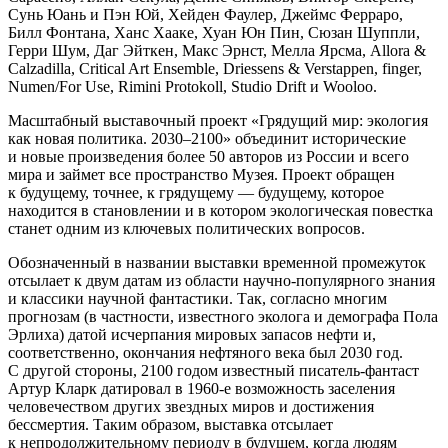
Сунь Юань и Пэн Юй, Хейден Фаулер, Джеймс Ферраро,
Билл Фонтана, Ханс Хааке, Хуан Юн Пин, Сюзан Шуппли,
Герри Шум, Даг Эйткен, Макс Эрнст, Мелла Ярсма, Allora &
Calzadilla, Critical Art Ensemble, Driessens & Verstappen, finger,
Numen/For Use, Rimini Protokoll, Studio Drift и Wooloo.
Масштабный выставочный проект «Грядущий мир: экология
как новая политика. 2030–2100» объединит исторические
и новые произведения более 50 авторов из России и всего
мира и займет все пространство Музея. Проект обращен
к будущему, точнее, к грядущему — будущему, которое
находится в становлении и в котором экологическая повестка
станет одним из ключевых политических вопросов.
Обозначенный в названии выставки временной промежуток
отсылает к двум датам из области научно-популярного знания
и классики научной фантастики. Так, согласно многим
прогнозам (в частности, известного эколога и демографа Пола
Эрлиха) датой исчерпания мировых запасов нефти и,
соответственно, окончания нефтяного века был 2030 год.
С другой стороны, 2100 годом известный писатель-фантаст
Артур Кларк датировал в 1960-е возможность заселения
человечеством других звездных миров и достижения
бессмертия. Таким образом, выставка отсылает
к непродолжительному периоду в будущем, когда людям