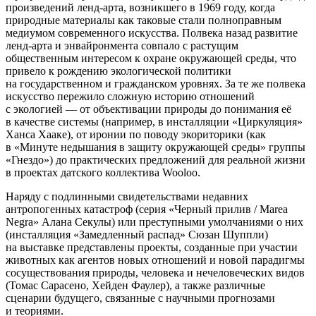
произведений ленд-арта, возникшего в 1969 году, когда
природные материалы как таковые стали полноправным
медиумом современного искусства. Полвека назад развитие
ленд-арта и энвайронмента совпало с растущим
общественным интересом к охране окружающей среды, что
привело к рождению экологической политики
на государственном и гражданском уровнях. За те же полвека
искусство пережило сложную историю отношений
с экологией — от объективации природы до понимания её
в качестве системы (например, в инсталляции «Циркуляция»
Ханса Хааке), от иронии по поводу экориторики (как
в «Минуте недышания в защиту окружающей среды» группы
«Гнездо») до практических предложений для реальной жизни
в проектах датского коллектива Wooloo.
Наряду с подлинными свидетельствами недавних
антропогенных катастроф (серия «Черный прилив / Marea
Negra» Алана Секулы) или преступными умолчаниями о них
(инсталляция «Замедленный распад» Сюзан Шуппли)
на выставке представлены проекты, созданные при участии
животных как агентов новых отношений и новой парадигмы
сосуществования природы, человека и нечеловеческих видов
(Томас Сарасено, Хейден Фаулер), а также различные
сценарии будущего, связанные с научными прогнозами
и теориями.