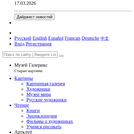
17.03.2026
Дайджест новостей
Русский
English
Español
Français
Deutsche
中文
Вход
Регистрация
Музей Галерикс
Старые картины
Картины
Картинная галерея
Художники
Музеи мира
Русские художники
Чтение
Книги
Энциклопедия
Фильмы о художниках
Учимся рисовать
Артклуб