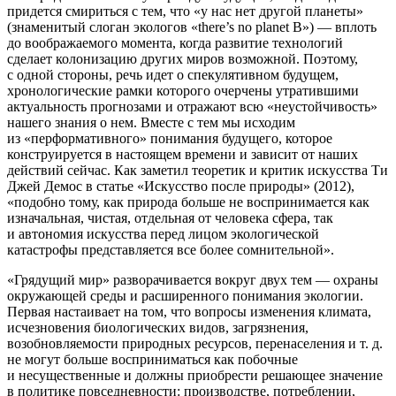
придется смириться с тем, что «у нас нет другой планеты»
(знаменитый слоган экологов «there’s no planet B») — вплоть
до воображаемого момента, когда развитие технологий
сделает колонизацию других миров возможной. Поэтому,
с одной стороны, речь идет о спекулятивном будущем,
хронологические рамки которого очерчены утратившими
актуальность прогнозами и отражают всю «неустойчивость»
нашего знания о нем. Вместе с тем мы исходим
из «перформативного» понимания будущего, которое
конструируется в настоящем времени и зависит от наших
действий сейчас. Как заметил теоретик и критик искусства Ти
Джей Демос в статье «Искусство после природы» (2012),
«подобно тому, как природа больше не воспринимается как
изначальная, чистая, отдельная от человека сфера, так
и автономия искусства перед лицом экологической
катастрофы представляется все более сомнительной».
«Грядущий мир» разворачивается вокруг двух тем — охраны
окружающей среды и расширенного понимания экологии.
Первая настаивает на том, что вопросы изменения климата,
исчезновения биологических видов, загрязнения,
возобновляемости природных ресурсов, перенаселения и т. д.
не могут больше восприниматься как побочные
и несущественные и должны приобрести решающее значение
в политике повседневности: производстве, потреблении,