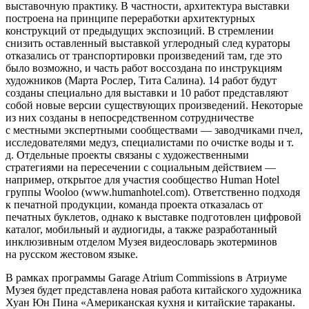
выставочную практику. В частности, архитектура выставки
построена на принципе переработки архитектурных
конструкций от предыдущих экспозиций. В стремлении
снизить оставленный выставкой углеродный след кураторы
отказались от транспортировки произведений там, где это
было возможно, и часть работ воссоздана по инструкциям
художников (Марта Рослер, Тита Салина). 14 работ будут
созданы специально для выставки и 10 работ представляют
собой новые версии существующих произведений. Некоторые
из них созданы в непосредственном сотрудничестве
с местными экспертными сообществами — заводчиками пчел,
исследователями медуз, специалистами по очистке воды и т.
д. Отдельные проекты связаны с художественными
стратегиями на пересечении с социальным действием —
например, открытое для участия сообщество Human Hotel
группы Wooloo (www.humanhotel.com). Ответственно подходя
к печатной продукции, команда проекта отказалась от
печатных буклетов, однако к выставке подготовлен цифровой
каталог, мобильный и аудиогиды, а также разработанный
инклюзивным отделом Музея видеословарь экотерминов
на русском жестовом языке.
В рамках программы Garage Atrium Commissions в Атриуме
Музея будет представлена новая работа китайского художника
Хуан Юн Пина «Американская кухня и китайские тараканы.