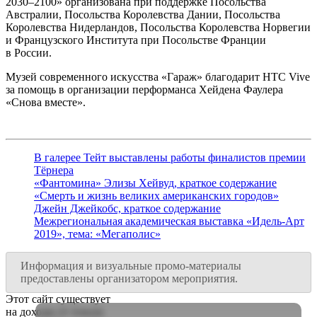
2030–2100» организована при поддержке Посольства
Австралии, Посольства Королевства Дании, Посольства
Королевства Нидерландов, Посольства Королевства Норвегии
и Французского Института при Посольстве Франции
в России.
Музей современного искусства «Гараж» благодарит HTC Vive
за помощь в организации перформанса Хейдена Фаулера
«Снова вместе».
В галерее Тейт выставлены работы финалистов премии
Тёрнера
«Фантомина» Элизы Хейвуд, краткое содержание
«Смерть и жизнь великих американских городов»
Джейн Джейкобс, краткое содержание
Межрегиональная академическая выставка «Идель-Арт
2019», тема: «Мегаполис»
Информация и визуальные промо-материалы
предоставлены организатором мероприятия.
Этот сайт существует
на доходы от показа