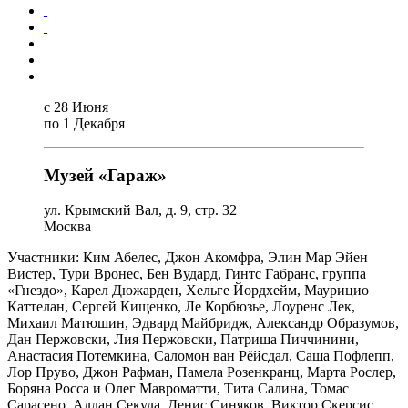
с 28 Июня
по 1 Декабря
Музей «Гараж»
ул. Крымский Вал, д. 9, стр. 32
Москва
Участники: Ким Абелес, Джон Акомфра, Элин Мар Эйен
Вистер, Тури Вронес, Бен Вудард, Гинтс Габранс, группа
«Гнездо», Карел Дюжарден, Хельге Йордхейм, Маурицио
Каттелан, Сергей Кищенко, Ле Корбюзье, Лоуренс Лек,
Михаил Матюшин, Эдвард Майбридж, Александр Образумов,
Дан Пержовски, Лия Пержовски, Патриша Пиччинини,
Анастасия Потемкина, Саломон ван Рёйсдал, Саша Пофлепп,
Лор Пруво, Джон Рафман, Памела Розенкранц, Марта Рослер,
Боряна Росса и Олег Мавроматти, Тита Салина, Томас
Сарасено, Аллан Секула, Денис Синяков, Виктор Скерсис,