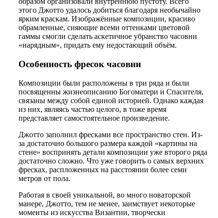
образом организовали внутреннюю пустоту. Всего
этого Джотто удалось добиться благодаря необычайно
ярким краскам. Изображённые композиции, красиво
обрамленные, сияющие всеми оттенками цветовой
гаммы смогли сделать аскетичное убранство часовни
«нарядным», придать ему недостающий объём.
Особенность фресок часовни
Композиции были расположены в три ряда и были
посвященны жизнеописанию Богоматери и Спасителя,
связаны между собой единой историей. Однако каждая
из них, являясь частью целого, в тоже время
представляет самостоятельное произведение.
Джотто заполнил фресками все пространство стен. Из-
за достаточно большого размера каждой «картины на
стене» воспринять детали композиции уже второго ряда
достаточно сложно. Что уже говорить о самых верхних
фресках, распложенных на расстоянии более семи
метров от пола.
Работая в своей уникальной, во много новаторской
манере, Джотто, тем не менее, заимствует некоторые
моменты из искусства Византии, творчески