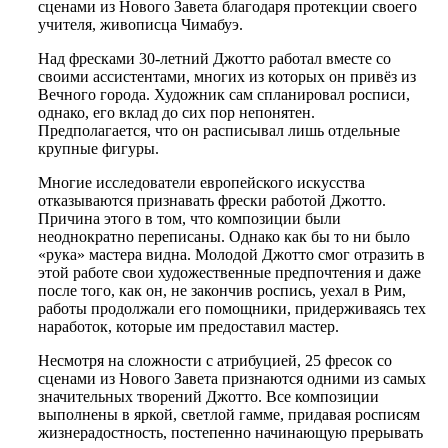
сценами из Нового Завета благодаря протекции своего
учителя, живописца Чимабуэ.
Над фресками 30-летний Джотто работал вместе со
своими ассистентами, многих из которых он привёз из
Вечного города.
Художник сам спланировал росписи,
однако, его вклад до сих пор непонятен.
Предполагается, что он расписывал лишь отдельные
крупные фигуры.
Многие исследователи европейского искусства
отказываются признавать фрески работой Джотто.
Причина этого в том, что композиции были
неоднократно переписаны. Однако как бы то ни было
«рука» мастера видна. Молодой Джотто смог отразить в
этой работе свои художественные предпочтения и даже
после того, как он, не закончив роспись, уехал в Рим,
работы продолжали его помощники, придерживаясь тех
наработок, которые им предоставил мастер.
Несмотря на сложности с атрибуцией, 25 фресок со
сценами из Нового Завета признаются одними из самых
значительных творений Джотто. Все композиции
выполнены в яркой, светлой гамме, придавая росписям
жизнерадостность, постепенно начинающую прерывать