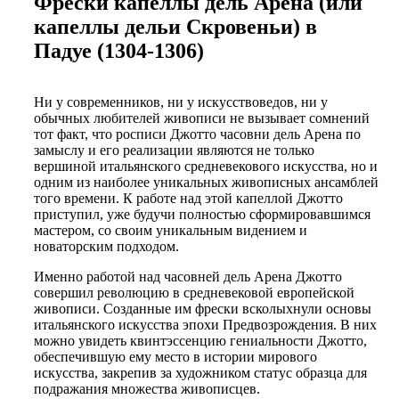
Фрески капеллы дель Арена (или
капеллы дельи Скровеньи) в
Падуе (1304-1306)
Ни у современников, ни у искусствоведов, ни у
обычных любителей живописи не вызывает сомнений
тот факт, что росписи Джотто часовни дель Арена по
замыслу и его реализации являются не только
вершиной итальянского средневекового искусства, но и
одним из наиболее уникальных живописных ансамблей
того времени.
К работе над этой капеллой Джотто
приступил, уже будучи полностью сформировавшимся
мастером, со своим уникальным видением и
новаторским подходом.
Именно работой над часовней дель Арена Джотто
совершил революцию в средневековой европейской
живописи. Созданные им фрески всколыхнули основы
итальянского искусства эпохи Предвозрождения. В них
можно увидеть квинтэссенцию гениальности Джотто,
обеспечившую ему место в истории мирового
искусства, закрепив за художником статус образца для
подражания множества живописцев.