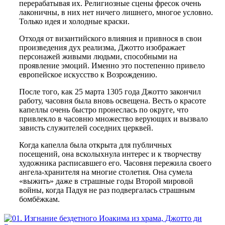
перерабатывая их. Религиозные сцены фресок очень
лаконичны, в них нет ничего лишнего, многое условно.
Только идея и холодные краски.
Отходя от византийского влияния и привнося в свои
произведения дух реализма, Джотто изображает
персонажей живыми людьми, способными на
проявление эмоций. Именно это постепенно привело
европейское искусство к Возрождению.
После того, как 25 марта 1305 года Джотто закончил
работу, часовня была вновь освещена. Весть о красоте
капеллы очень быстро пронеслась по округе, что
привлекло в часовню множество верующих и вызвало
зависть служителей соседних церквей.
Когда капелла была открыта для публичных
посещений, она всколыхнула интерес и к творчеству
художника расписавшего его. Часовня пережила своего
ангела-хранителя на многие столетия. Она сумела
«выжить» даже в страшные годы Второй мировой
войны, когда Падуя не раз подвергалась страшным
бомбёжкам.