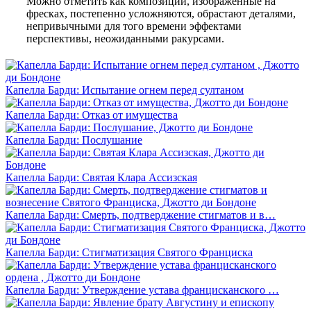
Можно отметить как композиции, изображённые на
фресках, постепенно усложняются, обрастают деталями,
непривычными для того времени эффектами
перспективы, неожиданными ракурсами.
Капелла Барди: Испытание огнем перед султаном
Капелла Барди: Отказ от имущества
Капелла Барди: Послушание
Капелла Барди: Святая Клара Ассизская
Капелла Барди: Смерть, подтверджение стигматов и в…
Капелла Барди: Стигматизация Святого Франциска
Капелла Барди: Утверждение устава францисканского …