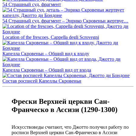
54 Страшный суд, фрагмент
54 Страшный суд, фрагмент – Энрико Скровеньи жертвуе…
Location of the frescoes, Cappella degli Scrovegni
Капелла Скровеньи – Общий вид к входу
Капелла Скровеньи – Общий вид от входа
Состав росписей Капеллы Скровеньи
Фрески Верхней церкви Сан-
Франческо в Ассизи (1290-1300)
Искусствоведы считают, что Джотто получил работу по
росписи Верхней церкви Сан-Франческо в Ассизи