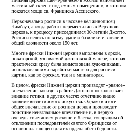
Нижняя церковь Сан-Франческо в Ассизи напоминает
массивный склеп с подземным помещением, в котором
покоятся мощи св.
Франциска Ассизского.
Первоначально росписи в часовне вёл живописец
Чимбауэ, а когда работы переместились в Верхнюю
церковь, к процессу присоединился 30-летний Джотто.
Росписи велись по всему зданию базилики и заняли в
общей сложности около 150 лет.
Многие фрески Нижней церкви выполнены в яркой,
новаторской, узнаваемой джоттовской манере, которая
практически сразу была заимствована художниками,
использовавшими наработки мастера для росписи
картин, как во фресках, так и в миниатюрах.
В целом, фрески Нижней церкви производят «рваное»
впечатление: кое-где в работе Джотто проскальзывает
влияние готики, в других частях отчётливо видно
влияние византийского искусства. Однако в итоге
общее впечатление от росписи церкви производит
поистине неизгладимое впечатление и, в первую
очередь, сочетанием роскоши и блеска, говорящим об
отклонении последователей святого Франциска от
основополагающего для их ордена обета бедности.