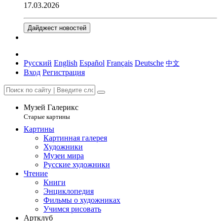
17.03.2026
Дайджест новостей
Русский
English
Español
Français
Deutsche
中文
Вход
Регистрация
Музей Галерикс
Старые картины
Картины
Картинная галерея
Художники
Музеи мира
Русские художники
Чтение
Книги
Энциклопедия
Фильмы о художниках
Учимся рисовать
Артклуб