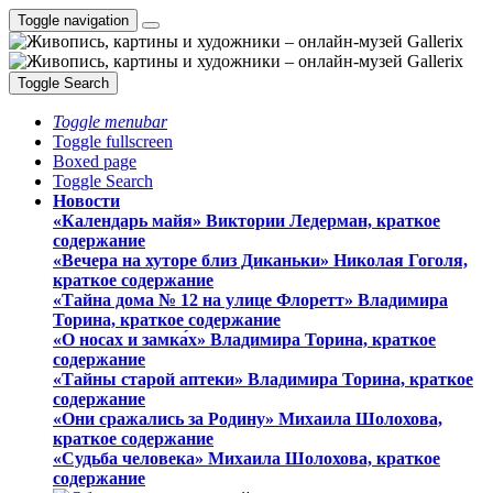
Toggle navigation
Toggle Search
Toggle menubar
Toggle fullscreen
Boxed page
Toggle Search
Новости
«Календарь майя» Виктории Ледерман, краткое
содержание
«Вечера на хуторе близ Диканьки» Николая Гоголя,
краткое содержание
«Тайна дома № 12 на улице Флоретт» Владимира
Торина, краткое содержание
«О носах и замка́х» Владимира Торина, краткое
содержание
«Тайны старой аптеки» Владимира Торина, краткое
содержание
«Они сражались за Родину» Михаила Шолохова,
краткое содержание
«Судьба человека» Михаила Шолохова, краткое
содержание