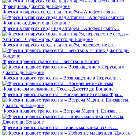
Фрески в парусах свода над алтарём – Апофеоз свято…
Фрески в парусах свода над алтарём – Апофеоз свято…
Фрески в парусах свода над алтарём, перекрестие св…
Фрески правого трансепта – Бегство в Египет
Фрески правого трансепта – Возвращение в Иерусали…
Фрески правого трансепта – Воскрешение святым Фра…
Фрески правого трансепта – Встреча Марии и Елизав…
Фрески правого трансепта – Гибель мальчика из Сес…