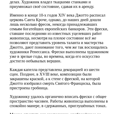
делах.
Художник владел ткацкими станками и
приумножал своё состояние, сдавая их в аренду.
Именно в конце 10-х годов XIV века Джотто расписал
церковь Санта Кроче, однако, до наших дней дошли
лишь несколько фресок, некогда принадлежавших
семьям богатейших европейских банкиров. Эти фрески,
ставшие последними из известных уцелевших работ
живописца, несмотря на плохое состояние всё же
позволяют представить уровень таланта и мастерства
Джотто, дают понимание того, чем же так восхищались
художники Ренессанса. Фрески выполнены художником
уже в зрелые годы, во времена, когда его искусство
достигло небывалых вершин.
Каждая капелла представлена декорацией из шести
сцен. Позднее, в XVIII веке, композиции были
закрашены краской, а к стене с фреской, на которой
Джотто изобразил смерть Святого Франциска, была
пристроена гробница.
Художнику удалось органично вписать фрески с общее
пространство часовен. Работы живописца выполнены в
спокойно манере, в сдержанных, приглушённых тонах.