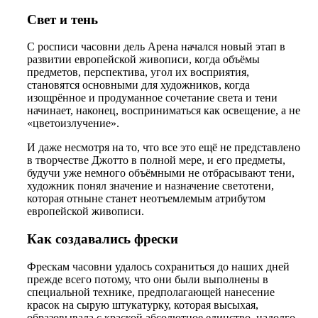
Свет и тень
С росписи часовни дель Арена начался новый этап в
развитии европейской живописи, когда объёмы
предметов, перспектива, угол их восприятия,
становятся основными для художников, когда
изощрённое и продуманное сочетание света и тени
начинает, наконец, восприниматься как освещение, а не
«цветоизлучение».
И даже несмотря на то, что все это ещё не представлено
в творчестве Джотто в полной мере, и его предметы,
будучи уже немного объёмными не отбрасывают тени,
художник понял значение и назначение светотени,
которая отныне станет неотъемлемым атрибутом
европейской живописи.
Как создавались фрески
Фрескам часовни удалось сохраниться до наших дней
прежде всего потому, что они были выполнены в
специальной технике, предполагающей нанесение
красок на сырую штукатурку, которая высыхая,
образовывала с краской абсолютное единство, надолго