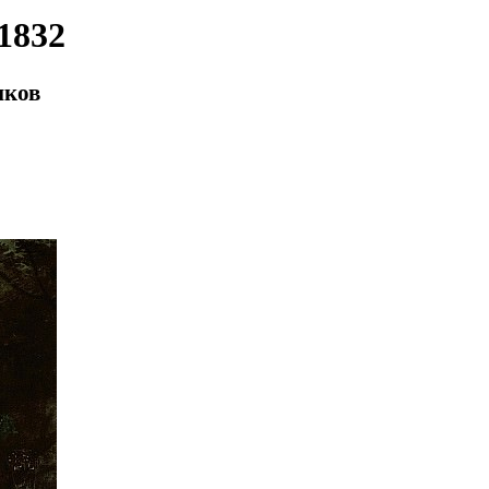
1832
иков