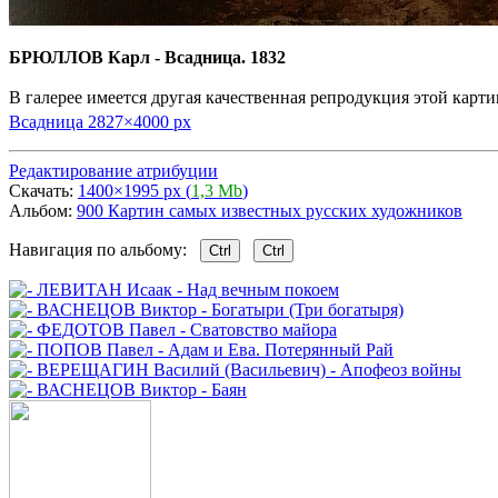
БРЮЛЛОВ Карл - Всадница. 1832
В галерее имеется другая качественная репродукция этой карти
Всадница 2827
×
4000 px
Редактирование атрибуции
Скачать:
1400×1995 px (
1,3 Mb
)
Альбом:
900 Картин самых известных русских художников
Навигация по альбому:
Ctrl
Ctrl