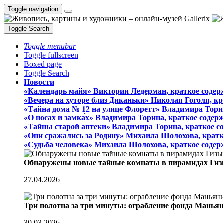
Toggle navigation
Toggle Search
Toggle menubar
Toggle fullscreen
Boxed page
Toggle Search
Новости
«Календарь майя» Виктории Ледерман, краткое содер
«Вечера на хуторе близ Диканьки» Николая Гоголя, к
«Тайна дома № 12 на улице Флоретт» Владимира Тори
«О носах и замка́х» Владимира Торина, краткое содер
«Тайны старой аптеки» Владимира Торина, краткое с
«Они сражались за Родину» Михаила Шолохова, кратк
«Судьба человека» Михаила Шолохова, краткое содер
Обнаружены новые тайные комнаты в пирамидах Гиз
27.04.2026
Три полотна за три минуты: ограбление фонда Манья
30.03.2026