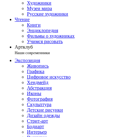
Художники
Музеи мира
Русские художники
Чтение
Книги
Энциклопедия
Фильмы о художниках
Учимся рисовать
Артклуб
Наши современники
Экспозиция
Живопись
Графика
Цифровое искусство
Хендмейд
Абстракция
Иконы
Фотография
Скульптура
Детские рисунки
Дизайн одежды
Стрит-арт
Бодиарт
Интерьер