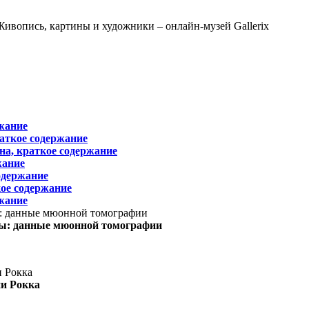
жание
раткое содержание
на, краткое содержание
жание
одержание
ое содержание
жание
ы: данные мюонной томографии
ни Рокка