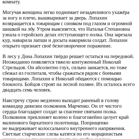
комнату.
Могучая женщина легко поднимает незадачливого ухажёра
за ногу и плечо, вышвыривает за дверь. Лопахин
возвращается к товарищам с синяком под глазом и огромной
шишкой на лбу. Утром выясняется, что Наталья Степановна
узнала о геройских делах отступающего полка. Она зарезала
кур, наварила лапши и досыта накормила солдат. Лопахин
открыто признает своё безоговорочное поражение.
В лесу у Дона Лопахин твёрдо решает остаться на передовой.
Неожиданно появляется тяжело контуженный Николай
Стрельцов. Он абсолютно глух, сильно заикается, но тоже
сбежал из госпиталя, чтобы сражаться рядом с боевыми
товарищами. Лопахин и Николай общаются с помощью
блокнота. Бойцов строят на лесной поляне. Их осталось всего
двадцать семь человек.
Навстречу строю медленно выходит раненый в голову
командир дивизии полковник Марченко. Он от чистого
сердца благодарит солдат за спасение святыни полка.
Полковник преклоняет колено и благоговейно целует край
малинового бархатного полотнища. Поприщенко
не выдерживает колоссального внутреннего напряжения.
Светлые старческие слезы катятся по его морщинистым