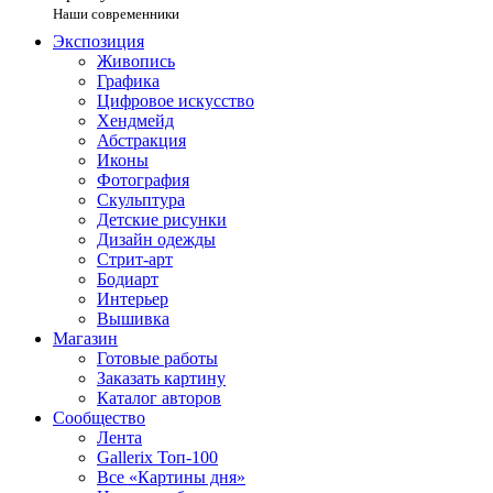
Наши современники
Экспозиция
Живопись
Графика
Цифровое искусство
Хендмейд
Абстракция
Иконы
Фотография
Скульптура
Детские рисунки
Дизайн одежды
Стрит-арт
Бодиарт
Интерьер
Вышивка
Магазин
Готовые работы
Заказать картину
Каталог авторов
Сообщество
Лента
Gallerix Топ-100
Все «Картины дня»