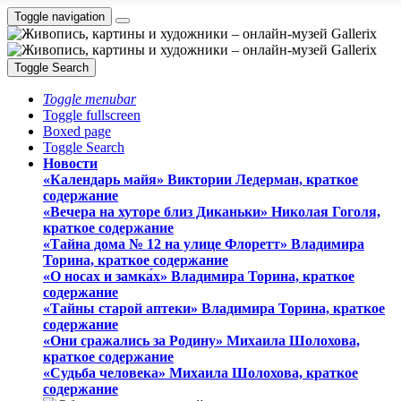
Toggle navigation
Toggle Search
Toggle menubar
Toggle fullscreen
Boxed page
Toggle Search
Новости
«Календарь майя» Виктории Ледерман, краткое
содержание
«Вечера на хуторе близ Диканьки» Николая Гоголя,
краткое содержание
«Тайна дома № 12 на улице Флоретт» Владимира
Торина, краткое содержание
«О носах и замка́х» Владимира Торина, краткое
содержание
«Тайны старой аптеки» Владимира Торина, краткое
содержание
«Они сражались за Родину» Михаила Шолохова,
краткое содержание
«Судьба человека» Михаила Шолохова, краткое
содержание