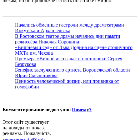
щекам, но он продолжает стоять по стойке смирно.
Начались обменные гастроли между драмтеатрами
Иркутска и Архангельска
В Ростовском театре драмы начались дни памяти
режиссёра Николая Сорокина
«Вишнёвый сад» от Льва Додина на сцене столичного
МХТа им. Чехова
Премьера «Вишнёвого сада» в постановке Сергея
Безрукова
Бенефис заслуженного артиста Воронежской области
Юрия Смышникова
Ценность человеческой жизни, или прививка от
гомофобии
Комментирование недоступно
Почему?
Этот сайт существует
на доходы от показа
рекламы. Пожалуйста,