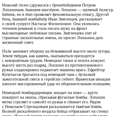
Николай тесно сдружился с бронебойщиком Петром
Лопахиным, бывшим шахтёром. Лопахин — шумный балагур,
бабник, но в бою проявляет феноменальную отвагу. Другой
боец, бывший комбайнёр Иван Звягинцев, рассказывает
о своей супруге Настасье Филипповне. Она увлеклась
чтением романов и стала писать мужу на фронт
высокопарные любовные письма. Звягинцева злят её
странные ласкательные имена, он просит Лопахина дать
жизненный совет.
Полк занимает оборону на безымянной высоте около хутора.
Земля твёрдая, как камень, окапываться приходится
с невероятным трудом. Немецкие танки и пехота атакуют
высоту шесть раз подряд. Лопахин из противотанкового
ружья хладнокровно поджигает машины врага. Ефрейтор
Кочетыгов бросается под немецкий танк с бутылкой
зажигательной смеси и геройски гибнет. Вражеская авиация
наносит массированный удар по оборонительным позициям.
Немецкий бомбардировщик заходит на пике — круто
пикирует на окопы, сбрасывая фугасные бомбы. Лопахин
метко стреляет в самолёт из ружья и сбивает его. Рядом
с Николаем Стрельцовым раскалывается тяжёлая бомба.
Волной раскалённого воздуха бойца отбрасывает на стенку
окопа. Николай теряет сознание, из ушей и носа идёт кровь.