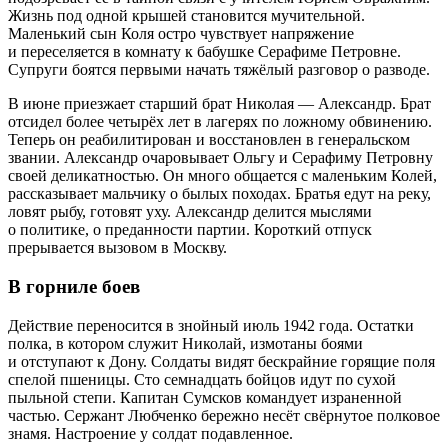
Жизнь под одной крышей становится мучительной.
Маленький сын Коля остро чувствует напряжение
и переселяется в комнату к бабушке Серафиме Петровне.
Супруги боятся первыми начать тяжёлый разговор о разводе.
В июне приезжает старший брат Николая — Александр. Брат
отсидел более четырёх лет в лагерях по ложному обвинению.
Теперь он реабилитирован и восстановлен в генеральском
звании. Александр очаровывает Ольгу и Серафиму Петровну
своей деликатностью. Он много общается с маленьким Колей,
рассказывает мальчику о былых походах. Братья едут на реку,
ловят рыбу, готовят уху. Александр делится мыслями
о политике, о преданности партии. Короткий отпуск
прерывается вызовом в Москву.
В горниле боев
Действие переносится в знойный июль 1942 года. Остатки
полка, в котором служит Николай, измотаны боями
и отступают к Дону. Солдаты видят бескрайние горящие поля
спелой пшеницы. Сто семнадцать бойцов идут по сухой
пыльной степи. Капитан Сумсков командует израненной
частью. Сержант Любченко бережно несёт свёрнутое полковое
знамя. Настроение у солдат подавленное.