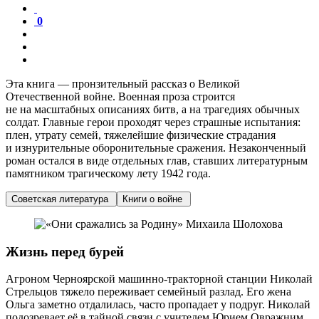
0
Эта книга — пронзительный рассказ о Великой
Отечественной войне. Военная проза строится
не на масштабных описаниях битв, а на трагедиях обычных
солдат. Главные герои проходят через страшные испытания:
плен, утрату семей, тяжелейшие физические страдания
и изнурительные оборонительные сражения. Незаконченный
роман остался в виде отдельных глав, ставших литературным
памятником трагическому лету 1942 года.
Советская литература
Книги о войне
Жизнь перед бурей
Агроном Черноярской машинно-тракторной станции Николай
Стрельцов тяжело переживает семейный разлад. Его жена
Ольга заметно отдалилась, часто пропадает у подруг. Николай
подозревает её в тайной связи с учителем Юрием Овражним.