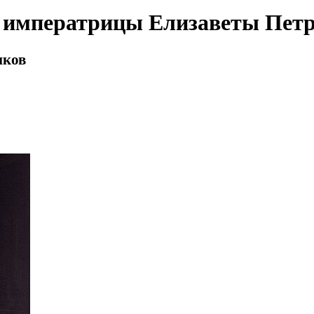
императрицы Елизаветы Пет
иков