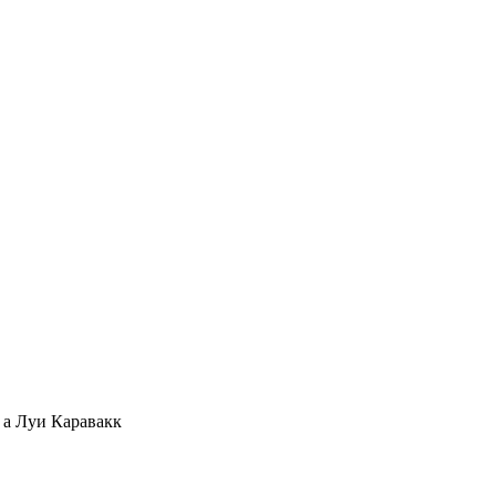
 а Луи Каравакк