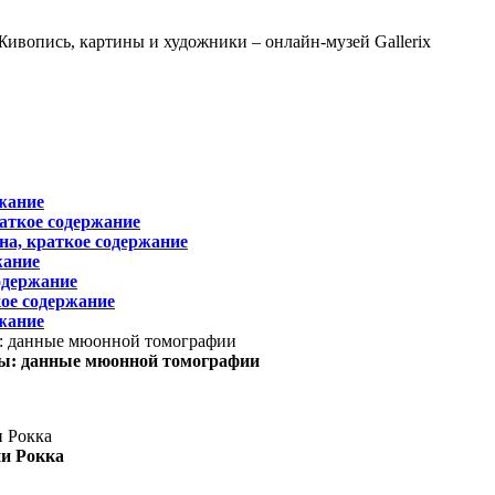
жание
раткое содержание
на, краткое содержание
жание
одержание
ое содержание
жание
ы: данные мюонной томографии
ни Рокка