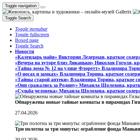
Toggle navigation
Toggle Search
Toggle menubar
Toggle fullscreen
Boxed page
Toggle Search
Новости
«Календарь майя» Виктории Ледерман, краткое содер
«Вечера на хуторе близ Диканьки» Николая Гоголя, к
«Тайна дома № 12 на улице Флоретт» Владимира Тори
«О носах и замка́х» Владимира Торина, краткое содер
«Тайны старой аптеки» Владимира Торина, краткое с
«Они сражались за Родину» Михаила Шолохова, кратк
«Судьба человека» Михаила Шолохова, краткое содер
Обнаружены новые тайные комнаты в пирамидах Гиз
27.04.2026
Три полотна за три минуты: ограбление фонда Манья
30.03.2026