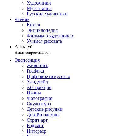
Художники
Музеи мира
Русские художники
Чтение
Книги
Энциклопедия
Фильмы о художниках
Учимся рисовать
Артклуб
Наши современники
Экспозиция
Живопись
Графика
Цифровое искусство
Хендмейд
Абстракция
Иконы
Фотография
Скульптура
Детские рисунки
Дизайн одежды
Стрит-арт
Бодиарт
Интерьер