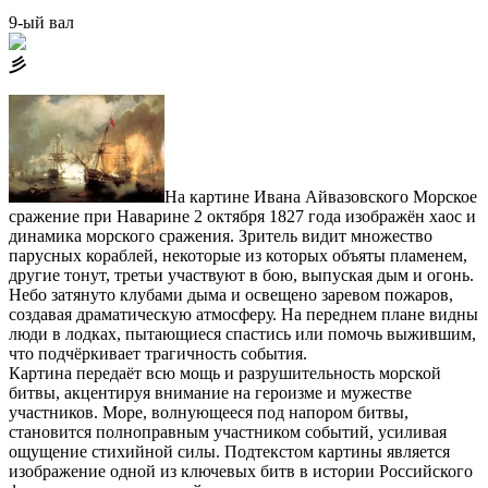
9-ый вал
⼺
На картине Ивана Айвазовского Морское
сражение при Наварине 2 октября 1827 года изображён хаос и
динамика морского сражения. Зритель видит множество
парусных кораблей, некоторые из которых объяты пламенем,
другие тонут, третьи участвуют в бою, выпуская дым и огонь.
Небо затянуто клубами дыма и освещено заревом пожаров,
создавая драматическую атмосферу. На переднем плане видны
люди в лодках, пытающиеся спастись или помочь выжившим,
что подчёркивает трагичность события.
Картина передаёт всю мощь и разрушительность морской
битвы, акцентируя внимание на героизме и мужестве
участников. Море, волнующееся под напором битвы,
становится полноправным участником событий, усиливая
ощущение стихийной силы. Подтекстом картины является
изображение одной из ключевых битв в истории Российского