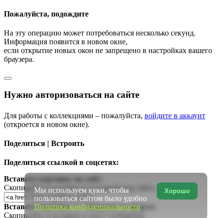
Пожалуйста, подождите
На эту операцию может потребоваться несколько секунд.
Информация появится в новом окне,
если открытие новых окон не запрещено в настройках вашего
браузера.
Нужно авторизоваться на сайте
Для работы с коллекциями – пожалуйста,
войдите в аккаунт
(откроется в новом окне).
Поделиться | Встроить
Поделиться ссылкой в соцсетях:
Вставить картинку на сайт:
Скопируйте и вставьте в исходный код сайта
Мы используем куки, чтобы
Хорошо
пользоваться сайтом было удобно
Политика конфиденциальности
Вставить картинку в сообщение на форум:
Скопируйте и вставьте в текст сообщения