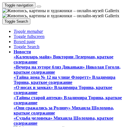
Toggle navigation
Toggle Search
Toggle menubar
Toggle fullscreen
Boxed page
Toggle Search
Новости
«Календарь майя» Виктории Ледерман, краткое
содержание
«Вечера на хуторе близ Диканьки» Николая Гоголя,
краткое содержание
«Тайна дома № 12 на улице Флоретт» Владимира
Торина, краткое содержание
«О носах и замка́х» Владимира Торина, краткое
содержание
«Тайны старой аптеки» Владимира Торина, краткое
содержание
«Они сражались за Родину» Михаила Шолохова,
краткое содержание
«Судьба человека» Михаила Шолохова, краткое
содержание