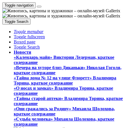
Toggle navigation
Toggle Search
Toggle menubar
Toggle fullscreen
Boxed page
Toggle Search
Новости
«Календарь майя» Виктории Ледерман, краткое
содержание
«Вечера на хуторе близ Диканьки» Николая Гоголя,
краткое содержание
«Тайна дома № 12 на улице Флоретт» Владимира
Торина, краткое содержание
«О носах и замка́х» Владимира Торина, краткое
содержание
«Тайны старой аптеки» Владимира Торина, краткое
содержание
«Они сражались за Родину» Михаила Шолохова,
краткое содержание
«Судьба человека» Михаила Шолохова, краткое
содержание