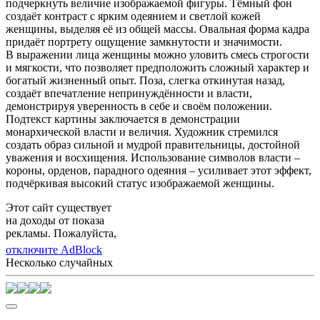
подчеркнуть величие изображаемой фигуры. Тёмный фон
создаёт контраст с ярким одеянием и светлой кожей
женщины, выделяя её из общей массы. Овальная форма кадра
придаёт портрету ощущение замкнутости и значимости.
В выражении лица женщины можно уловить смесь строгости
и мягкости, что позволяет предположить сложный характер и
богатый жизненный опыт. Поза, слегка откинутая назад,
создаёт впечатление непринуждённости и власти,
демонстрируя уверенность в себе и своём положении.
Подтекст картины заключается в демонстрации
монархической власти и величия. Художник стремился
создать образ сильной и мудрой правительницы, достойной
уважения и восхищения. Использование символов власти –
короны, орденов, парадного одеяния – усиливает этот эффект,
подчёркивая высокий статус изображаемой женщины.
Этот сайт существует
на доходы от показа
рекламы. Пожалуйста,
отключите AdBlock
Несколько случайных