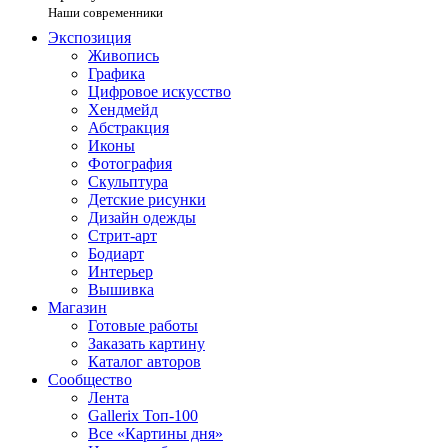
Наши современники
Экспозиция
Живопись
Графика
Цифровое искусство
Хендмейд
Абстракция
Иконы
Фотография
Скульптура
Детские рисунки
Дизайн одежды
Стрит-арт
Бодиарт
Интерьер
Вышивка
Магазин
Готовые работы
Заказать картину
Каталог авторов
Сообщество
Лента
Gallerix Топ-100
Все «Картины дня»