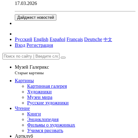
17.03.2026
Дайджест новостей
Русский
English
Español
Français
Deutsche
中文
Вход
Регистрация
Музей Галерикс
Старые картины
Картины
Картинная галерея
Художники
Музеи мира
Русские художники
Чтение
Книги
Энциклопедия
Фильмы о художниках
Учимся рисовать
Артклуб