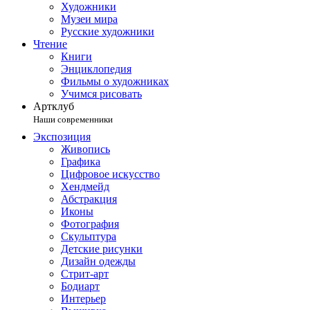
Художники
Музеи мира
Русские художники
Чтение
Книги
Энциклопедия
Фильмы о художниках
Учимся рисовать
Артклуб
Наши современники
Экспозиция
Живопись
Графика
Цифровое искусство
Хендмейд
Абстракция
Иконы
Фотография
Скульптура
Детские рисунки
Дизайн одежды
Стрит-арт
Бодиарт
Интерьер