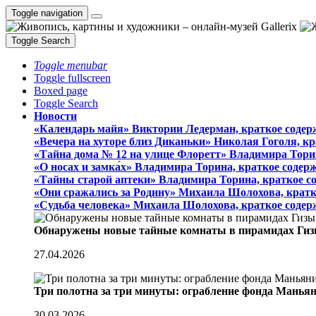
Toggle navigation
Toggle Search
Toggle menubar
Toggle fullscreen
Boxed page
Toggle Search
Новости
«Календарь майя» Виктории Ледерман, краткое содер
«Вечера на хуторе близ Диканьки» Николая Гоголя, к
«Тайна дома № 12 на улице Флоретт» Владимира Тори
«О носах и замка́х» Владимира Торина, краткое содер
«Тайны старой аптеки» Владимира Торина, краткое с
«Они сражались за Родину» Михаила Шолохова, кратк
«Судьба человека» Михаила Шолохова, краткое содер
Обнаружены новые тайные комнаты в пирамидах Гиз
27.04.2026
Три полотна за три минуты: ограбление фонда Манья
30.03.2026