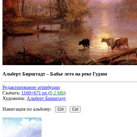
Альберт Бирштадт
–
Бабье лето на реке Гудзон
Редактирование атрибуции
Скачать:
1169×671 px (
0,2 Mb
)
Художник:
Альберт Бирштадт
Навигация по альбому:
Ctrl
Ctrl