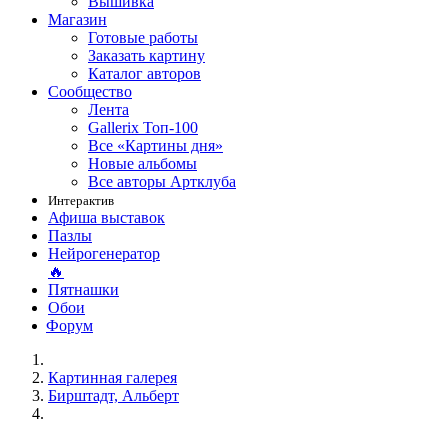
Вышивка
Магазин
Готовые работы
Заказать картину
Каталог авторов
Сообщество
Лента
Gallerix Топ-100
Все «Картины дня»
Новые альбомы
Все авторы Артклуба
Интерактив
Афиша выставок
Пазлы
Нейрогенератор
🔥
Пятнашки
Обои
Форум
Картинная галерея
Бирштадт, Альберт