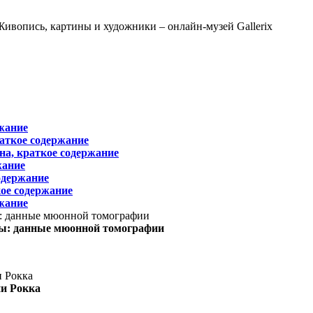
жание
раткое содержание
на, краткое содержание
жание
одержание
ое содержание
жание
ы: данные мюонной томографии
ни Рокка