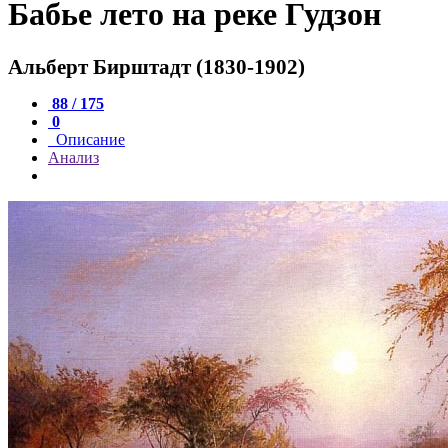
Бабье лето на реке Гудзон
Альберт Бирштадт (1830-1902)
88 / 175
0
Описание
Анализ