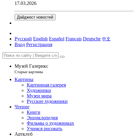
17.03.2026
Дайджест новостей
Русский
English
Español
Français
Deutsche
中文
Вход
Регистрация
Музей Галерикс
Старые картины
Картины
Картинная галерея
Художники
Музеи мира
Русские художники
Чтение
Книги
Энциклопедия
Фильмы о художниках
Учимся рисовать
Артклуб