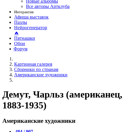
Новые альбомы
Все авторы Артклуба
Интерактив
Афиша выставок
Пазлы
Нейрогенератор
🔥
Пятнашки
Обои
Форум
Картинная галерея
Сборники по странам
Американские художники
Демут, Чарльз (американец,
1883-1935)
Американские художники
484 / 907