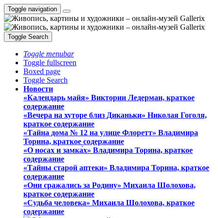
Toggle navigation
Toggle Search
Toggle menubar
Toggle fullscreen
Boxed page
Toggle Search
Новости
«Календарь майя» Виктории Ледерман, краткое
содержание
«Вечера на хуторе близ Диканьки» Николая Гоголя,
краткое содержание
«Тайна дома № 12 на улице Флоретт» Владимира
Торина, краткое содержание
«О носах и замка́х» Владимира Торина, краткое
содержание
«Тайны старой аптеки» Владимира Торина, краткое
содержание
«Они сражались за Родину» Михаила Шолохова,
краткое содержание
«Судьба человека» Михаила Шолохова, краткое
содержание