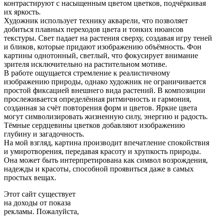
контрастируют с насыщенным цветом цветков, подчёркивая
их яркость.
Художник использует технику акварели, что позволяет
добиться плавных переходов цвета и тонких нюансов
текстуры. Свет падает на растения сверху, создавая игру теней
и бликов, которые придают изображению объёмность. Фон
картины однотонный, светлый, что фокусирует внимание
зрителя исключительно на растительном мотиве.
В работе ощущается стремление к реалистичному
изображению природы, однако художник не ограничивается
простой фиксацией внешнего вида растений. В композиции
прослеживается определённая ритмичность и гармония,
созданная за счёт повторения форм и цветов. Яркие цвета
могут символизировать жизненную силу, энергию и радость.
Тёмные сердцевины цветков добавляют изображению
глубину и загадочность.
На мой взгляд, картина производит впечатление спокойствия
и умиротворения, передавая красоту и хрупкость природы.
Она может быть интерпретирована как символ возрождения,
надежды и красоты, способной проявиться даже в самых
простых вещах.
Этот сайт существует
на доходы от показа
рекламы. Пожалуйста,