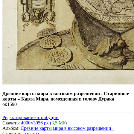
Древние карты мира в высоком разрешении - Старинные
карты
–
Карта Мира, помещенная в голову Дурака
ок1590
Редактирование атрибуции
Скачать:
4000×3056 px (
3,5 Mb
)
Альбом:
Древние карты мира в высоком разрешении -
Старинные карты