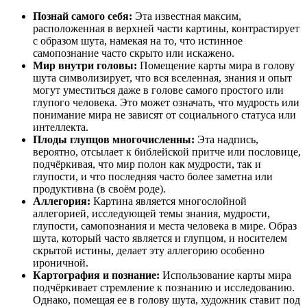
Познай самого себя:
Эта известная максим,
расположенная в верхней части картины, контрастирует
с образом шута, намекая на то, что истинное
самопознание часто скрыто или искажено.
Мир внутри головы:
Помещение карты мира в голову
шута символизирует, что вся вселенная, знания и опыт
могут уместиться даже в голове самого простого или
глупого человека. Это может означать, что мудрость или
понимание мира не зависят от социального статуса или
интеллекта.
Плоды глупцов многочисленны:
Эта надпись,
вероятно, отсылает к библейской притче или пословице,
подчёркивая, что мир полон как мудрости, так и
глупости, и что последняя часто более заметна или
продуктивна (в своём роде).
Аллегория:
Картина является многослойной
аллегорией, исследующей темы знания, мудрости,
глупости, самопознания и места человека в мире. Образ
шута, который часто является и глупцом, и носителем
скрытой истины, делает эту аллегорию особенно
ироничной.
Картография и познание:
Использование карты мира
подчёркивает стремление к познанию и исследованию.
Однако, помещая ее в голову шута, художник ставит под