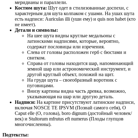
меридианы и параллели.
Костюм шута:
Шут одет в стилизованные доспехи, с
характерным для шута колпаком с ушами. На ушах шута
есть надписи: Auriculas illi (уши ему) и quis non habet (кто
не имеет).
Детали и символы:
На шее шута видны круглые медальоны с
латинскими надписями, которые, вероятно,
содержат пословицы или изречения.
Слева от головы расположен герб с бюстами и
свитком.
Справа от головы находится шар, напоминающий
земной шар или астрономический инструмент, и
другой круглый объект, похожий на щит.
На груди шута – своеобразный воротник с
пуговицами.
Внизу картины видна часть древка, возможно,
указывающая на шар или другую деталь.
Надписи:
На картине присутствуют латинские надписи,
включая NOSCE TE IPSVM (Познай самого себя), O
Caput elle (О, голова), boro dignum (достойный человек/
век) и Stultorum mfrutus eft numerus (Плоды глупцов
многочисленны).
Подтексты: