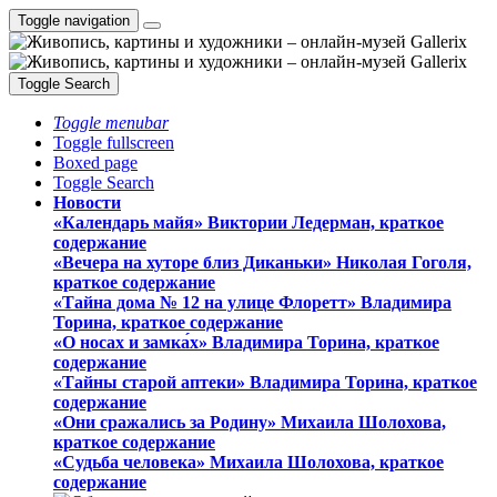
Toggle navigation
Toggle Search
Toggle menubar
Toggle fullscreen
Boxed page
Toggle Search
Новости
«Календарь майя» Виктории Ледерман, краткое
содержание
«Вечера на хуторе близ Диканьки» Николая Гоголя,
краткое содержание
«Тайна дома № 12 на улице Флоретт» Владимира
Торина, краткое содержание
«О носах и замка́х» Владимира Торина, краткое
содержание
«Тайны старой аптеки» Владимира Торина, краткое
содержание
«Они сражались за Родину» Михаила Шолохова,
краткое содержание
«Судьба человека» Михаила Шолохова, краткое
содержание