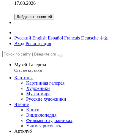
17.03.2026
Дайджест новостей
Русский
English
Español
Français
Deutsche
中文
Вход
Регистрация
Музей Галерикс
Старые картины
Картины
Картинная галерея
Художники
Музеи мира
Русские художники
Чтение
Книги
Энциклопедия
Фильмы о художниках
Учимся рисовать
Артклуб