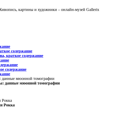
жание
раткое содержание
на, краткое содержание
жание
одержание
ое содержание
жание
ы: данные мюонной томографии
ни Рокка