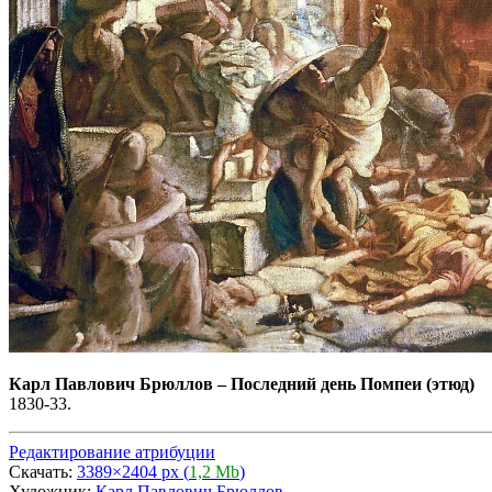
Карл Павлович Брюллов
–
Последний день Помпеи (этюд)
1830-33.
Редактирование атрибуции
Скачать:
3389×2404 px (
1,2 Mb
)
Художник:
Карл Павлович Брюллов