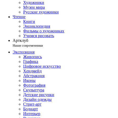
Художники
Музеи мира
Русские художники
Чтение
Книги
Энциклопедия
Фильмы о художниках
Учимся рисовать
Артклуб
Наши современники
Экспозиция
Живопись
Графика
Цифровое искусство
Хендмейд
Абстракция
Иконы
Фотография
Скульптура
Детские рисунки
Дизайн одежды
Стрит-арт
Бодиарт
Интерьер