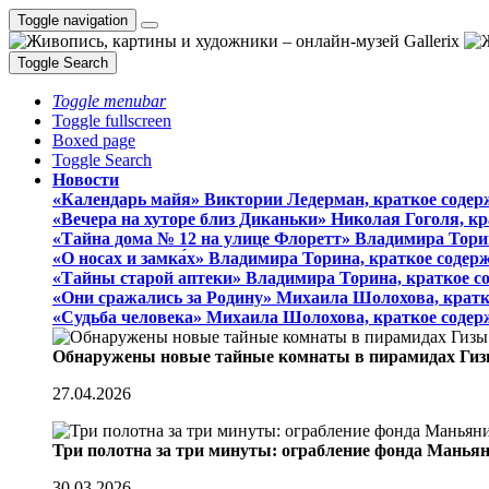
Toggle navigation
Toggle Search
Toggle menubar
Toggle fullscreen
Boxed page
Toggle Search
Новости
«Календарь майя» Виктории Ледерман, краткое содер
«Вечера на хуторе близ Диканьки» Николая Гоголя, к
«Тайна дома № 12 на улице Флоретт» Владимира Тори
«О носах и замка́х» Владимира Торина, краткое содер
«Тайны старой аптеки» Владимира Торина, краткое с
«Они сражались за Родину» Михаила Шолохова, кратк
«Судьба человека» Михаила Шолохова, краткое содер
Обнаружены новые тайные комнаты в пирамидах Гиз
27.04.2026
Три полотна за три минуты: ограбление фонда Манья
30.03.2026