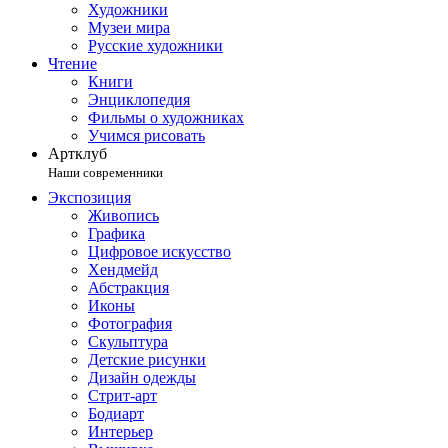
Художники
Музеи мира
Русские художники
Чтение
Книги
Энциклопедия
Фильмы о художниках
Учимся рисовать
Артклуб
Наши современники
Экспозиция
Живопись
Графика
Цифровое искусство
Хендмейд
Абстракция
Иконы
Фотография
Скульптура
Детские рисунки
Дизайн одежды
Стрит-арт
Бодиарт
Интерьер