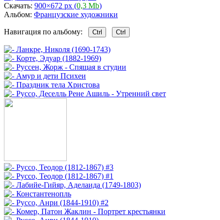
Скачать:
900×672 px (
0,3 Mb
)
Альбом:
Французские художники
Навигация по альбому:
Ctrl
Ctrl