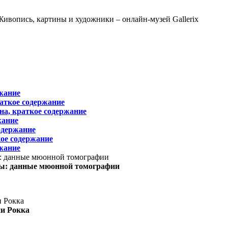
жание
раткое содержание
на, краткое содержание
жание
одержание
ое содержание
жание
ы: данные мюонной томографии
ни Рокка