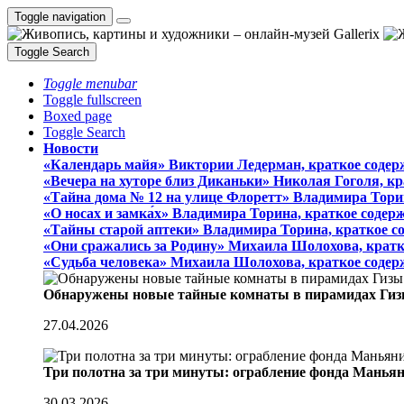
Toggle navigation
Toggle Search
Toggle menubar
Toggle fullscreen
Boxed page
Toggle Search
Новости
«Календарь майя» Виктории Ледерман, краткое содер
«Вечера на хуторе близ Диканьки» Николая Гоголя, к
«Тайна дома № 12 на улице Флоретт» Владимира Тори
«О носах и замка́х» Владимира Торина, краткое содер
«Тайны старой аптеки» Владимира Торина, краткое с
«Они сражались за Родину» Михаила Шолохова, кратк
«Судьба человека» Михаила Шолохова, краткое содер
Обнаружены новые тайные комнаты в пирамидах Гиз
27.04.2026
Три полотна за три минуты: ограбление фонда Манья
30.03.2026