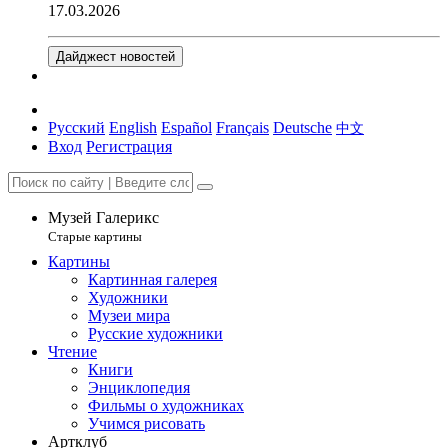
17.03.2026
Дайджест новостей
Русский
English
Español
Français
Deutsche
中文
Вход
Регистрация
Музей Галерикс
Старые картины
Картины
Картинная галерея
Художники
Музеи мира
Русские художники
Чтение
Книги
Энциклопедия
Фильмы о художниках
Учимся рисовать
Артклуб