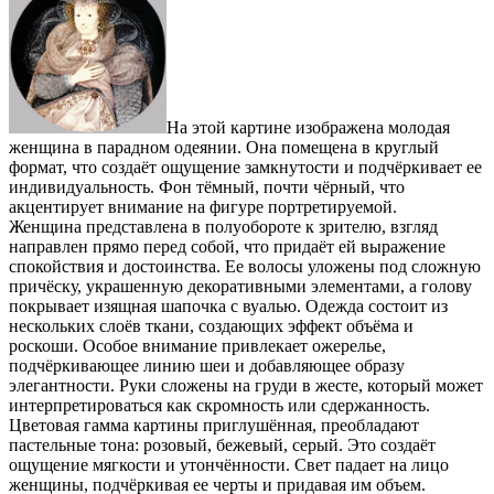
На этой картине изображена молодая
женщина в парадном одеянии. Она помещена в круглый
формат, что создаёт ощущение замкнутости и подчёркивает ее
индивидуальность. Фон тёмный, почти чёрный, что
акцентирует внимание на фигуре портретируемой.
Женщина представлена в полуобороте к зрителю, взгляд
направлен прямо перед собой, что придаёт ей выражение
спокойствия и достоинства. Ее волосы уложены под сложную
причёску, украшенную декоративными элементами, а голову
покрывает изящная шапочка с вуалью. Одежда состоит из
нескольких слоёв ткани, создающих эффект объёма и
роскоши. Особое внимание привлекает ожерелье,
подчёркивающее линию шеи и добавляющее образу
элегантности. Руки сложены на груди в жесте, который может
интерпретироваться как скромность или сдержанность.
Цветовая гамма картины приглушённая, преобладают
пастельные тона: розовый, бежевый, серый. Это создаёт
ощущение мягкости и утончённости. Свет падает на лицо
женщины, подчёркивая ее черты и придавая им объем.