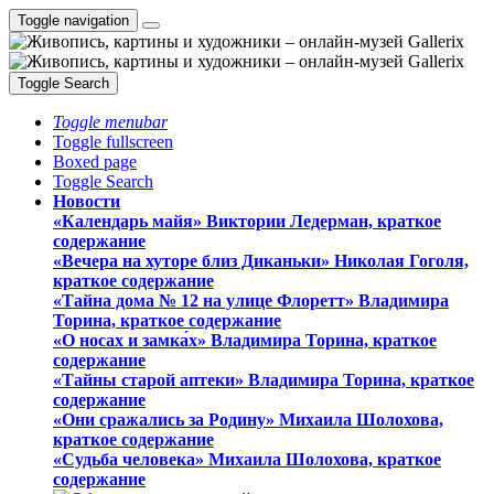
Toggle navigation
Toggle Search
Toggle menubar
Toggle fullscreen
Boxed page
Toggle Search
Новости
«Календарь майя» Виктории Ледерман, краткое
содержание
«Вечера на хуторе близ Диканьки» Николая Гоголя,
краткое содержание
«Тайна дома № 12 на улице Флоретт» Владимира
Торина, краткое содержание
«О носах и замка́х» Владимира Торина, краткое
содержание
«Тайны старой аптеки» Владимира Торина, краткое
содержание
«Они сражались за Родину» Михаила Шолохова,
краткое содержание
«Судьба человека» Михаила Шолохова, краткое
содержание