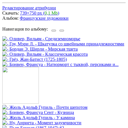
Редактирование атрибуции
Скачать:
739×750 px (
0,1 Mb
)
Альбом:
Французские художники
Навигация по альбому: