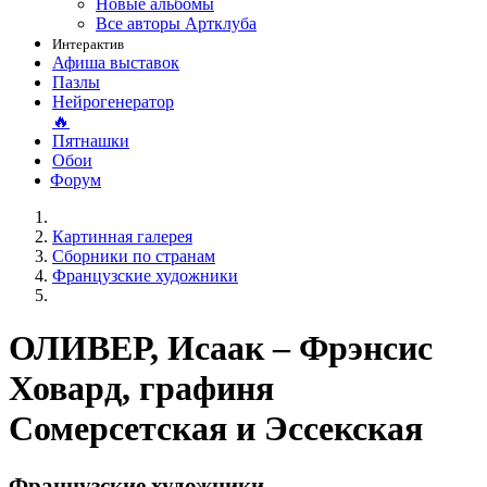
Новые альбомы
Все авторы Артклуба
Интерактив
Афиша выставок
Пазлы
Нейрогенератор
🔥
Пятнашки
Обои
Форум
Картинная галерея
Сборники по странам
Французские художники
ОЛИВЕР, Исаак – Фрэнсис
Ховард, графиня
Сомерсетская и Эссекская
Французские художники