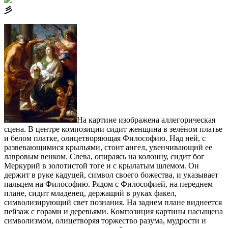
⼺
На картине изображена аллегорическая
сцена. В центре композиции сидит женщина в зелёном платье
и белом платке, олицетворяющая Философию. Над ней, с
развевающимися крыльями, стоит ангел, увенчивающий ее
лавровым венком. Слева, опираясь на колонну, сидит бог
Меркурий в золотистой тоге и с крылатым шлемом. Он
держит в руке кадуцей, символ своего божества, и указывает
пальцем на Философию. Рядом с Философией, на переднем
плане, сидит младенец, держащий в руках факел,
символизирующий свет познания. На заднем плане виднеется
пейзаж с горами и деревьями. Композиция картины насыщена
символизмом, олицетворяя торжество разума, мудрости и