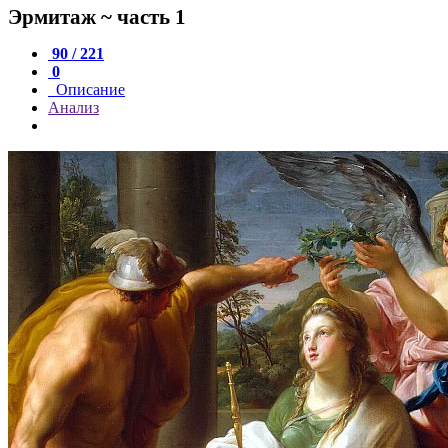
Эрмитаж ~ часть 1
90 / 221
0
Описание
Анализ