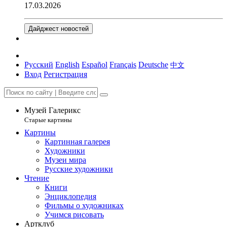
17.03.2026
Дайджест новостей
Русский
English
Español
Français
Deutsche
中文
Вход
Регистрация
Музей Галерикс
Старые картины
Картины
Картинная галерея
Художники
Музеи мира
Русские художники
Чтение
Книги
Энциклопедия
Фильмы о художниках
Учимся рисовать
Артклуб