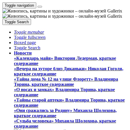
Toggle navigation
Toggle Search
Toggle menubar
Toggle fullscreen
Boxed page
Toggle Search
Новости
«Календарь майя» Виктории Ледерман, краткое
содержание
«Вечера на хуторе близ Диканьки» Николая Гоголя,
краткое содержание
«Тайна дома № 12 на улице Флоретт» Владимира
Торина, краткое содержание
«О носах и замка́х» Владимира Торина, краткое
содержание
«Тайны старой аптеки» Владимира Торина, краткое
содержание
«Они сражались за Родину» Михаила Шолохова,
краткое содержание
«Судьба человека» Михаила Шолохова, краткое
содержание