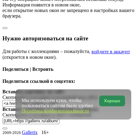
Информация появится в новом окне,
если открытие новых окон не запрещено в настройках вашего
браузера.
Нужно авторизоваться на сайте
Для работы с коллекциями – пожалуйста,
войдите в аккаунт
(откроется в новом окне).
Поделиться | Встроить
Поделиться ссылкой в соцсетях:
Вставить картинку на сайт:
Скопируйте и вставьте в исходный код сайта
Мы используем куки, чтобы
Хорошо
пользоваться сайтом было удобно
Вставить картинку в сообщение на форум:
Политика конфиденциальности
Скопируйте и вставьте в текст сообщения
Gallerix
16+
2009-2026