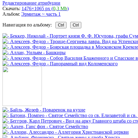
Редактирование атрибуции
Скачать:
1476×1065 px (
0,3 Mb
)
Альбом:
Эрмитаж ~ часть 1
Навигация по альбому:
Ctrl
Ctrl