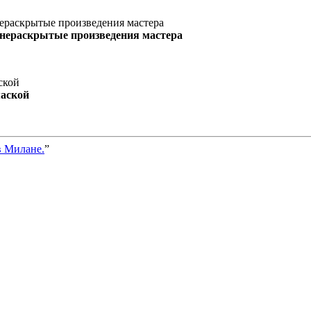
 нераскрытые произведения мастера
маской
в Милане.
”