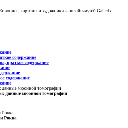
жание
раткое содержание
на, краткое содержание
жание
одержание
ое содержание
жание
ы: данные мюонной томографии
ни Рокка