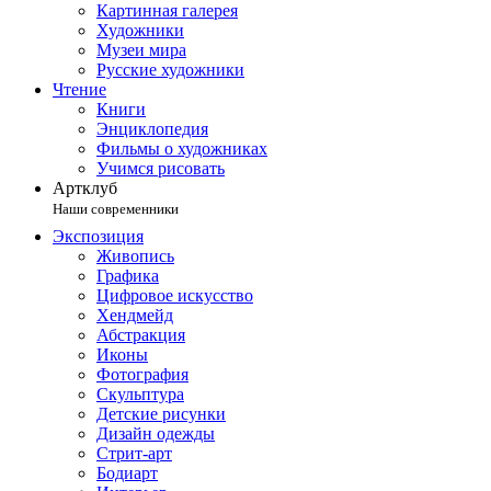
Картинная галерея
Художники
Музеи мира
Русские художники
Чтение
Книги
Энциклопедия
Фильмы о художниках
Учимся рисовать
Артклуб
Наши современники
Экспозиция
Живопись
Графика
Цифровое искусство
Хендмейд
Абстракция
Иконы
Фотография
Скульптура
Детские рисунки
Дизайн одежды
Стрит-арт
Бодиарт