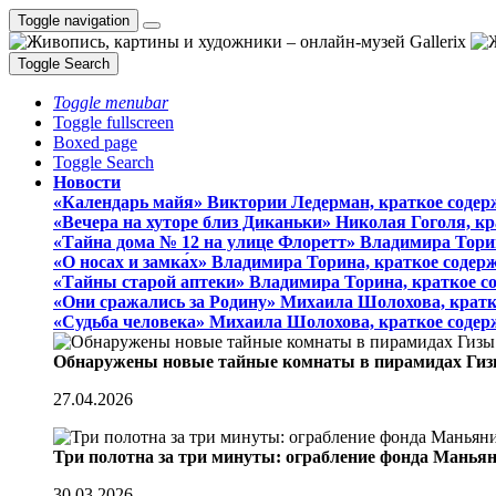
Toggle navigation
Toggle Search
Toggle menubar
Toggle fullscreen
Boxed page
Toggle Search
Новости
«Календарь майя» Виктории Ледерман, краткое содер
«Вечера на хуторе близ Диканьки» Николая Гоголя, к
«Тайна дома № 12 на улице Флоретт» Владимира Тори
«О носах и замка́х» Владимира Торина, краткое содер
«Тайны старой аптеки» Владимира Торина, краткое с
«Они сражались за Родину» Михаила Шолохова, кратк
«Судьба человека» Михаила Шолохова, краткое содер
Обнаружены новые тайные комнаты в пирамидах Гиз
27.04.2026
Три полотна за три минуты: ограбление фонда Манья
30.03.2026