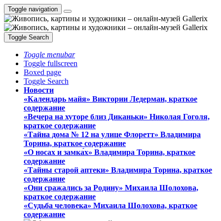
Toggle navigation
Toggle Search
Toggle menubar
Toggle fullscreen
Boxed page
Toggle Search
Новости
«Календарь майя» Виктории Ледерман, краткое
содержание
«Вечера на хуторе близ Диканьки» Николая Гоголя,
краткое содержание
«Тайна дома № 12 на улице Флоретт» Владимира
Торина, краткое содержание
«О носах и замка́х» Владимира Торина, краткое
содержание
«Тайны старой аптеки» Владимира Торина, краткое
содержание
«Они сражались за Родину» Михаила Шолохова,
краткое содержание
«Судьба человека» Михаила Шолохова, краткое
содержание