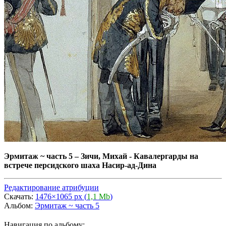
Эрмитаж ~ часть 5
–
Зичи, Михай - Кавалергарды на
встрече персидского шаха Насир-ад-Дина
Редактирование атрибуции
Скачать:
1476×1065 px (
1,1 Mb
)
Альбом:
Эрмитаж ~ часть 5
Навигация по альбому: