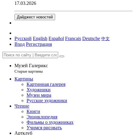
17.03.2026
Дайджест новостей
Русский
English
Español
Français
Deutsche
中文
Вход
Регистрация
Музей Галерикс
Старые картины
Картины
Картинная галерея
Художники
Музеи мира
Русские художники
Чтение
Книги
Энциклопедия
Фильмы о художниках
Учимся рисовать
Артклуб