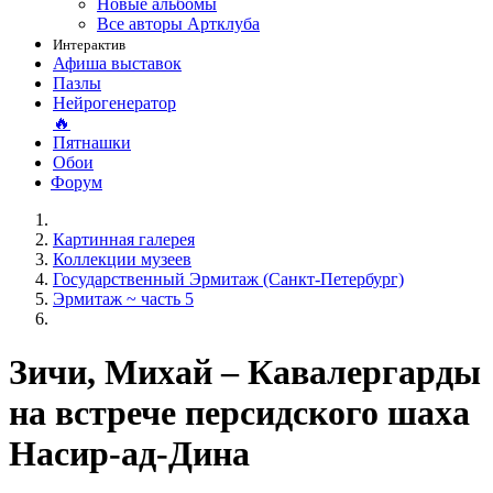
Новые альбомы
Все авторы Артклуба
Интерактив
Афиша выставок
Пазлы
Нейрогенератор
🔥
Пятнашки
Обои
Форум
Картинная галерея
Коллекции музеев
Государственный Эрмитаж (Санкт-Петербург)
Эрмитаж ~ часть 5
Зичи, Михай – Кавалергарды
на встрече персидского шаха
Насир-ад-Дина