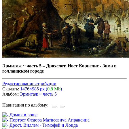
Эрмитаж ~ часть 5
–
Дрохслот, Иост Корнелис - Зима в
голландском городе
Редактирование атрибуции
Скачать:
1476×985 px (
0,8 Mb
)
Альбом:
Эрмитаж ~ часть 5
Навигация по альбому: