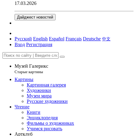
17.03.2026
Дайджест новостей
Русский
English
Español
Français
Deutsche
中文
Вход
Регистрация
Музей Галерикс
Старые картины
Картины
Картинная галерея
Художники
Музеи мира
Русские художники
Чтение
Книги
Энциклопедия
Фильмы о художниках
Учимся рисовать
Артклуб