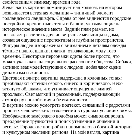
свойственным зимнему времени года.
Левая часть картины доминирует над холмом, на котором
возвышается ветряная мельница – типичный элемент
голландского ландшафта. Справа от неё виднеются городские
постройки: крепостные стены и башни, указывающие на
историческое значение места. Задний план размыт, но
позволяет различить другие ветряные мельницы и дома,
создавая ощущение перспективы и глубины пространства.
Фигуры людей изображены с вниманием к деталям одежды –
тёмные пальто, шапки, платки, отражающие моду того
времени. Некоторые персонажи одеты более просто, что
может указывать на социальное расслоение общества. Собаки,
активно взаимодействующие с людьми, добавляют сцене
динамизма и живости.
Цветовая палитра картины выдержана в холодных тонах:
преобладают оттенки серого, синего и коричневого. Небо
затянуто облаками, что усиливает ощущение зимней
прохлады. Свет мягкий и рассеянный, подчёркивающий
атмосферу спокойствия и безмятежности.
В картине можно усмотреть подтекст, связанный с радостями
простых человеческих развлечений в суровых условиях зимы.
Изображение замёрзшего водоёма может символизировать
преодоление трудностей и поиск утешения в общении и
веселье. Городские постройки напоминают о богатой истории
и культурном наследии региона. На мой взгляд, картина