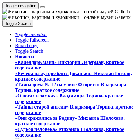
Toggle navigation
Toggle Search
Toggle menubar
Toggle fullscreen
Boxed page
Toggle Search
Новости
«Календарь майя» Виктории Ледерман, краткое
содержание
«Вечера на хуторе близ Диканьки» Николая Гоголя,
краткое содержание
«Тайна дома № 12 на улице Флоретт» Владимира
Торина, краткое содержание
«О носах и замка́х» Владимира Торина, краткое
содержание
«Тайны старой аптеки» Владимира Торина, краткое
содержание
«Они сражались за Родину» Михаила Шолохова,
краткое содержание
«Судьба человека» Михаила Шолохова, краткое
содержание