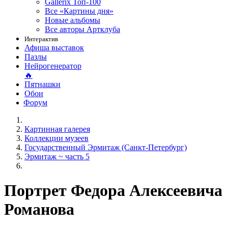
Gallerix Топ-100
Все «Картины дня»
Новые альбомы
Все авторы Артклуба
Интерактив
Афиша выставок
Пазлы
Нейрогенератор
🔥
Пятнашки
Обои
Форум
Картинная галерея
Коллекции музеев
Государственный Эрмитаж (Санкт-Петербург)
Эрмитаж ~ часть 5
Портрет Федора Алексеевича
Романова