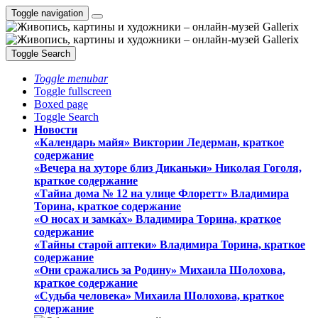
Toggle navigation
Toggle Search
Toggle menubar
Toggle fullscreen
Boxed page
Toggle Search
Новости
«Календарь майя» Виктории Ледерман, краткое
содержание
«Вечера на хуторе близ Диканьки» Николая Гоголя,
краткое содержание
«Тайна дома № 12 на улице Флоретт» Владимира
Торина, краткое содержание
«О носах и замка́х» Владимира Торина, краткое
содержание
«Тайны старой аптеки» Владимира Торина, краткое
содержание
«Они сражались за Родину» Михаила Шолохова,
краткое содержание
«Судьба человека» Михаила Шолохова, краткое
содержание