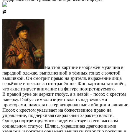
℘
На этой картине изображён мужчина в
парадной одежде, выполненной в тёмных тонах с золотой
вышивкой. Он смотрит прямо на зрителя, выражение лица
серьёзное и несколько отстранённое. Фон картины затемнён,
что акцентирует внимание на фигуре портретируемого.
В правой руке он держит глобус, а в левой – посох с крестом
наверху. Глобус символизирует власть над земными
просторами, намекая на территориальные амбиции и влияние.
Посох с крестом указывает на божественное право на
управление, подчёркивая сакральный характер власти.
Одежда портретируемого свидетельствует о его высоком
социальном статусе. Шляпа, украшенная драгоценными
камнями, и богатый орнамент вышивки говорят о роскоши и