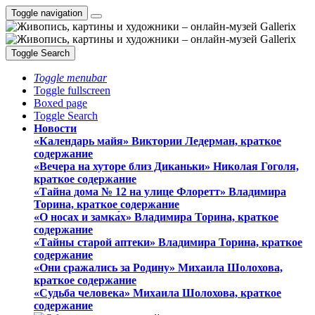
Toggle navigation
Toggle Search
Toggle menubar
Toggle fullscreen
Boxed page
Toggle Search
Новости
«Календарь майя» Виктории Ледерман, краткое
содержание
«Вечера на хуторе близ Диканьки» Николая Гоголя,
краткое содержание
«Тайна дома № 12 на улице Флоретт» Владимира
Торина, краткое содержание
«О носах и замка́х» Владимира Торина, краткое
содержание
«Тайны старой аптеки» Владимира Торина, краткое
содержание
«Они сражались за Родину» Михаила Шолохова,
краткое содержание
«Судьба человека» Михаила Шолохова, краткое
содержание