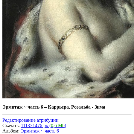
Эрмитаж ~ часть 6
–
Каррьера, Розальба - Зима
Редактирование атрибуции
Скачать:
1113×1476 px (
0,6 Mb
)
Альбом:
Эрмитаж ~ часть 6