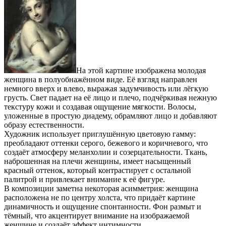
На этой картине изображена молодая
женщина в полуобнажённом виде. Её взгляд направлен
немного вверх и влево, выражая задумчивость или лёгкую
грусть. Свет падает на её лицо и плечо, подчёркивая нежную
текстуру кожи и создавая ощущение мягкости. Волосы,
уложенные в простую диадему, обрамляют лицо и добавляют
образу естественности.
Художник использует приглушённую цветовую гамму:
преобладают оттенки серого, бежевого и коричневого, что
создаёт атмосферу меланхолии и созерцательности. Ткань,
наброшенная на плечи женщины, имеет насыщенный
красный оттенок, который контрастирует с остальной
палитрой и привлекает внимание к её фигуре.
В композиции заметна некоторая асимметрия: женщина
расположена не по центру холста, что придаёт картине
динамичность и ощущение спонтанности. Фон размыт и
тёмный, что акцентирует внимание на изображаемой
женщине и создаёт эффект интимности.