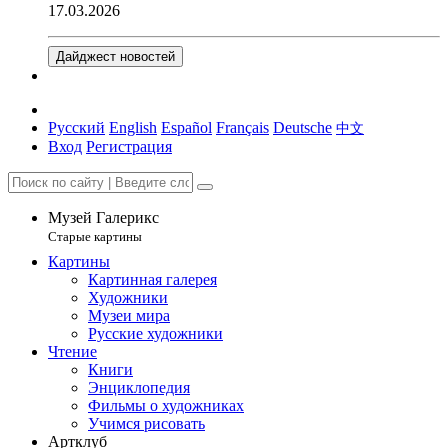
17.03.2026
Дайджест новостей
Русский
English
Español
Français
Deutsche
中文
Вход
Регистрация
Музей Галерикс
Старые картины
Картины
Картинная галерея
Художники
Музеи мира
Русские художники
Чтение
Книги
Энциклопедия
Фильмы о художниках
Учимся рисовать
Артклуб