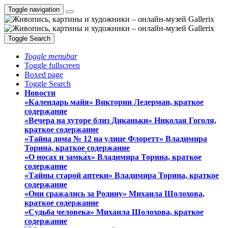
Toggle navigation
Toggle Search
Toggle menubar
Toggle fullscreen
Boxed page
Toggle Search
Новости
«Календарь майя» Виктории Ледерман, краткое
содержание
«Вечера на хуторе близ Диканьки» Николая Гоголя,
краткое содержание
«Тайна дома № 12 на улице Флоретт» Владимира
Торина, краткое содержание
«О носах и замка́х» Владимира Торина, краткое
содержание
«Тайны старой аптеки» Владимира Торина, краткое
содержание
«Они сражались за Родину» Михаила Шолохова,
краткое содержание
«Судьба человека» Михаила Шолохова, краткое
содержание