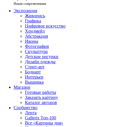
Наши современники
Экспозиция
Живопись
Графика
Цифровое искусство
Хендмейд
Абстракция
Иконы
Фотография
Скульптура
Детские рисунки
Дизайн одежды
Стрит-арт
Бодиарт
Интерьер
Вышивка
Магазин
Готовые работы
Заказать картину
Каталог авторов
Сообщество
Лента
Gallerix Топ-100
Все «Картины дня»