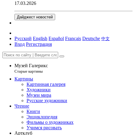
17.03.2026
Дайджест новостей
Русский
English
Español
Français
Deutsche
中文
Вход
Регистрация
Музей Галерикс
Старые картины
Картины
Картинная галерея
Художники
Музеи мира
Русские художники
Чтение
Книги
Энциклопедия
Фильмы о художниках
Учимся рисовать
Артклуб