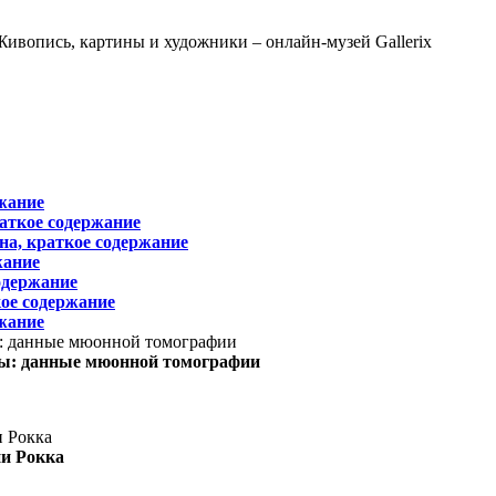
жание
раткое содержание
на, краткое содержание
жание
одержание
ое содержание
жание
ы: данные мюонной томографии
ни Рокка