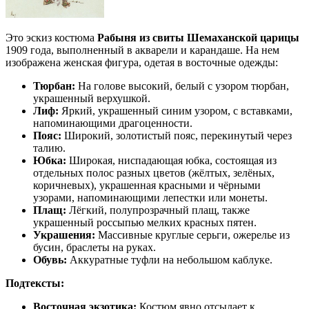
Это эскиз костюма
Рабыня из свиты Шемаханской царицы
1909 года, выполненный в акварели и карандаше. На нем
изображена женская фигура, одетая в восточные одежды:
Тюрбан:
На голове высокий, белый с узором тюрбан,
украшенный верхушкой.
Лиф:
Яркий, украшенный синим узором, с вставками,
напоминающими драгоценности.
Пояс:
Широкий, золотистый пояс, перекинутый через
талию.
Юбка:
Широкая, ниспадающая юбка, состоящая из
отдельных полос разных цветов (жёлтых, зелёных,
коричневых), украшенная красными и чёрными
узорами, напоминающими лепестки или монеты.
Плащ:
Лёгкий, полупрозрачный плащ, также
украшенный россыпью мелких красных пятен.
Украшения:
Массивные круглые серьги, ожерелье из
бусин, браслеты на руках.
Обувь:
Аккуратные туфли на небольшом каблуке.
Подтексты:
Восточная экзотика:
Костюм явно отсылает к