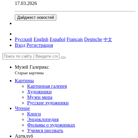
17.03.2026
Дайджест новостей
Русский
English
Español
Français
Deutsche
中文
Вход
Регистрация
Музей Галерикс
Старые картины
Картины
Картинная галерея
Художники
Музеи мира
Русские художники
Чтение
Книги
Энциклопедия
Фильмы о художниках
Учимся рисовать
Артклуб