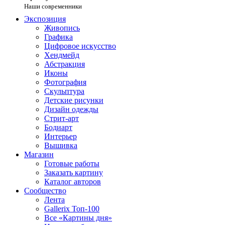
Наши современники
Экспозиция
Живопись
Графика
Цифровое искусство
Хендмейд
Абстракция
Иконы
Фотография
Скульптура
Детские рисунки
Дизайн одежды
Стрит-арт
Бодиарт
Интерьер
Вышивка
Магазин
Готовые работы
Заказать картину
Каталог авторов
Сообщество
Лента
Gallerix Топ-100
Все «Картины дня»