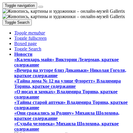
Toggle navigation
Toggle Search
Toggle menubar
Toggle fullscreen
Boxed page
Toggle Search
Новости
«Календарь майя» Виктории Ледерман, краткое
содержание
«Вечера на хуторе близ Диканьки» Николая Гоголя,
краткое содержание
«Тайна дома № 12 на улице Флоретт» Владимира
Торина, краткое содержание
«О носах и замка́х» Владимира Торина, краткое
содержание
«Тайны старой аптеки» Владимира Торина, краткое
содержание
«Они сражались за Родину» Михаила Шолохова,
краткое содержание
«Судьба человека» Михаила Шолохова, краткое
содержание