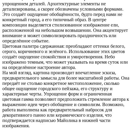
упрощением деталей. Архитектурные элементы не
детализированы, а скорее обозначены условными формами.
Это создаёт ощущение обобщённости, будто перед нами не
конкретный город, а его типичный образ. В центре
композиции выделяется стилизованное изображение ели,
расположенной на небольшом возвышении. Она акцентирует
внимание и может символизировать праздничность или
определённое событие.
Цветовая палитра сдержанная: преобладают оттенки белого,
серого, коричневого и зелёного. Использование этих цветов
создаёт ощущение спокойствия и умиротворения. Небо
изображено темным, что может указывать на время суток или
на определённое настроение автора.
На мой взгляд, картина производит впечатление эскиза,
предварительного замысла для более масштабной работы. Она
передаёт не столько конкретное местоположение, сколько
общее ощущение городского пейзажа, его структуру и
характерные черты. Упрощение форм и ограниченная
цветовая гамма позволяют предположить стремление автора к
выражению идеи через обобщение и символизм. Возможно,
работа выполнена как предварительный набросок для
декоративного панно или керамического изделия, что
подтверждается надписью Майолика в нижней части
изображения.