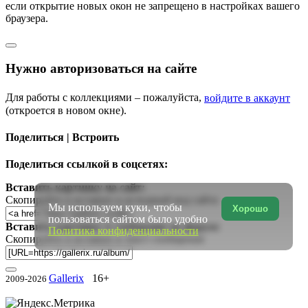
если открытие новых окон не запрещено в настройках вашего
браузера.
Нужно авторизоваться на сайте
Для работы с коллекциями – пожалуйста,
войдите в аккаунт
(откроется в новом окне).
Поделиться | Встроить
Поделиться ссылкой в соцсетях:
Вставить картинку на сайт:
Скопируйте и вставьте в исходный код сайта
Мы используем куки, чтобы
Хорошо
пользоваться сайтом было удобно
Вставить картинку в сообщение на форум:
Политика конфиденциальности
Скопируйте и вставьте в текст сообщения
Gallerix
16+
2009-2026