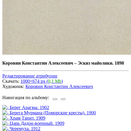
Коровин Константин Алексеевич
–
Эскиз майолики. 1898
Редактирование атрибуции
Скачать:
1000×674 px (
0,1 Mb
)
Художник:
Коровин Константин Алексеевич
Навигация по альбому: