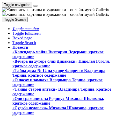
Toggle navigation
Toggle Search
Toggle menubar
Toggle fullscreen
Boxed page
Toggle Search
Новости
«Календарь майя» Виктории Ледерман, краткое
содержание
«Вечера на хуторе близ Диканьки» Николая Гоголя,
краткое содержание
«Тайна дома № 12 на улице Флоретт» Владимира
Торина, краткое содержание
«О носах и замка́х» Владимира Торина, краткое
содержание
«Тайны старой аптеки» Владимира Торина, краткое
содержание
«Они сражались за Родину» Михаила Шолохова,
краткое содержание
«Судьба человека» Михаила Шолохова, краткое
содержание