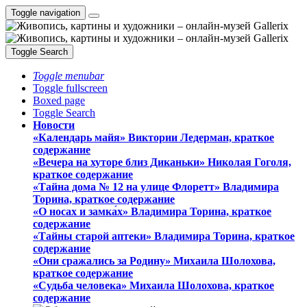
Toggle navigation
Toggle Search
Toggle menubar
Toggle fullscreen
Boxed page
Toggle Search
Новости
«Календарь майя» Виктории Ледерман, краткое
содержание
«Вечера на хуторе близ Диканьки» Николая Гоголя,
краткое содержание
«Тайна дома № 12 на улице Флоретт» Владимира
Торина, краткое содержание
«О носах и замка́х» Владимира Торина, краткое
содержание
«Тайны старой аптеки» Владимира Торина, краткое
содержание
«Они сражались за Родину» Михаила Шолохова,
краткое содержание
«Судьба человека» Михаила Шолохова, краткое
содержание