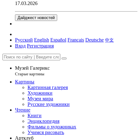
17.03.2026
Дайджест новостей
Русский
English
Español
Français
Deutsche
中文
Вход
Регистрация
Музей Галерикс
Старые картины
Картины
Картинная галерея
Художники
Музеи мира
Русские художники
Чтение
Книги
Энциклопедия
Фильмы о художниках
Учимся рисовать
Артклуб