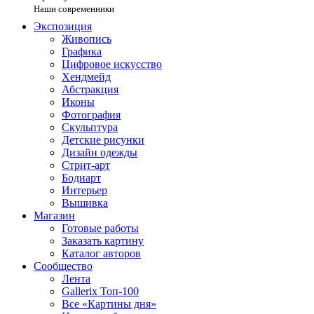
Наши современники
Экспозиция
Живопись
Графика
Цифровое искусство
Хендмейд
Абстракция
Иконы
Фотография
Скульптура
Детские рисунки
Дизайн одежды
Стрит-арт
Бодиарт
Интерьер
Вышивка
Магазин
Готовые работы
Заказать картину
Каталог авторов
Сообщество
Лента
Gallerix Топ-100
Все «Картины дня»