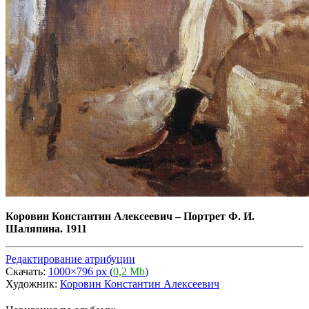
Коровин Константин Алексеевич
–
Портрет Ф. И.
Шаляпина. 1911
Редактирование атрибуции
Скачать:
1000×796 px (
0,2 Mb
)
Художник:
Коровин Константин Алексеевич