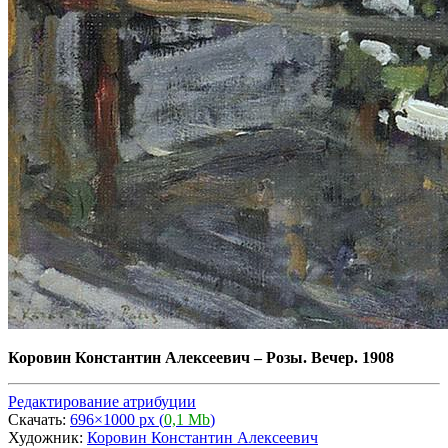
Коровин Константин Алексеевич
–
Розы. Вечер. 1908
Редактирование атрибуции
Скачать:
696×1000 px (
0,1 Mb
)
Художник:
Коровин Константин Алексеевич