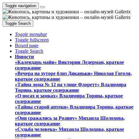
Toggle navigation
Toggle Search
Toggle menubar
Toggle fullscreen
Boxed page
Toggle Search
Новости
«Календарь майя» Виктории Ледерман, краткое
содержание
«Вечера на хуторе близ Диканьки» Николая Гоголя,
краткое содержание
«Тайна дома № 12 на улице Флоретт» Владимира
Торина, краткое содержание
«О носах и замка́х» Владимира Торина, краткое
содержание
«Тайны старой аптеки» Владимира Торина, краткое
содержание
«Они сражались за Родину» Михаила Шолохова,
краткое содержание
«Судьба человека» Михаила Шолохова, краткое
содержание