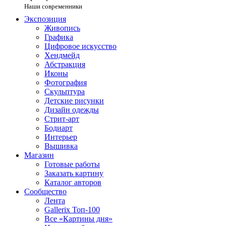
Наши современники
Экспозиция
Живопись
Графика
Цифровое искусство
Хендмейд
Абстракция
Иконы
Фотография
Скульптура
Детские рисунки
Дизайн одежды
Стрит-арт
Бодиарт
Интерьер
Вышивка
Магазин
Готовые работы
Заказать картину
Каталог авторов
Сообщество
Лента
Gallerix Топ-100
Все «Картины дня»