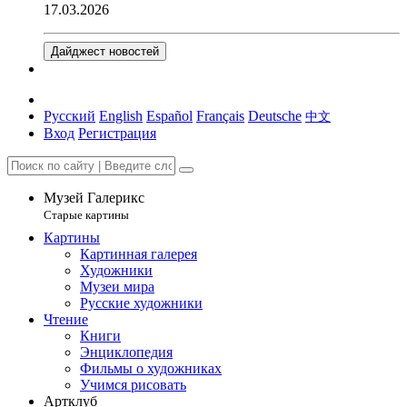
17.03.2026
Дайджест новостей
Русский
English
Español
Français
Deutsche
中文
Вход
Регистрация
Музей Галерикс
Старые картины
Картины
Картинная галерея
Художники
Музеи мира
Русские художники
Чтение
Книги
Энциклопедия
Фильмы о художниках
Учимся рисовать
Артклуб