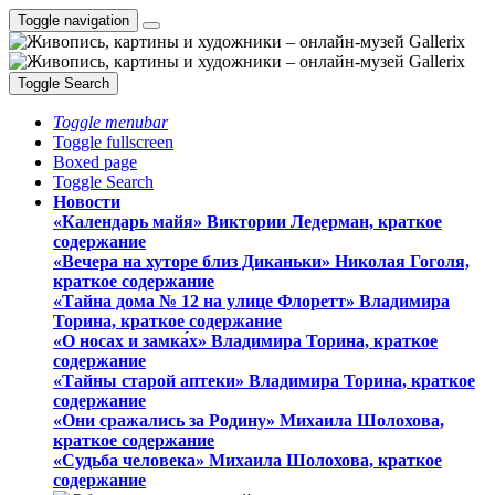
Toggle navigation
Toggle Search
Toggle menubar
Toggle fullscreen
Boxed page
Toggle Search
Новости
«Календарь майя» Виктории Ледерман, краткое
содержание
«Вечера на хуторе близ Диканьки» Николая Гоголя,
краткое содержание
«Тайна дома № 12 на улице Флоретт» Владимира
Торина, краткое содержание
«О носах и замка́х» Владимира Торина, краткое
содержание
«Тайны старой аптеки» Владимира Торина, краткое
содержание
«Они сражались за Родину» Михаила Шолохова,
краткое содержание
«Судьба человека» Михаила Шолохова, краткое
содержание