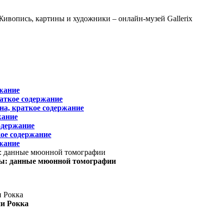
жание
раткое содержание
на, краткое содержание
жание
одержание
ое содержание
жание
ы: данные мюонной томографии
ни Рокка