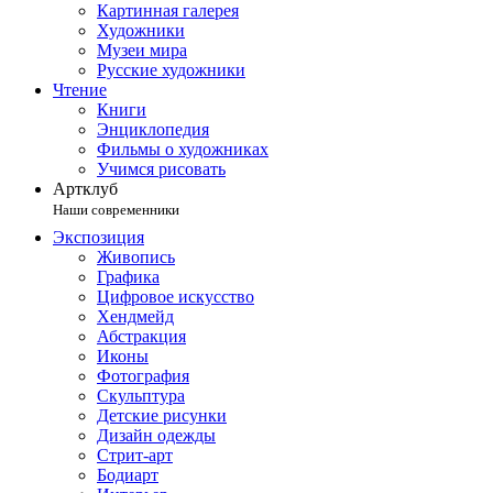
Картинная галерея
Художники
Музеи мира
Русские художники
Чтение
Книги
Энциклопедия
Фильмы о художниках
Учимся рисовать
Артклуб
Наши современники
Экспозиция
Живопись
Графика
Цифровое искусство
Хендмейд
Абстракция
Иконы
Фотография
Скульптура
Детские рисунки
Дизайн одежды
Стрит-арт
Бодиарт