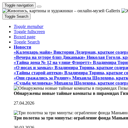
Toggle navigation
Toggle Search
Toggle menubar
Toggle fullscreen
Boxed page
Toggle Search
Новости
«Календарь майя» Виктории Ледерман, краткое содер
«Вечера на хуторе близ Диканьки» Николая Гоголя, к
«Тайна дома № 12 на улице Флоретт» Владимира Тори
«О носах и замка́х» Владимира Торина, краткое содер
«Тайны старой аптеки» Владимира Торина, краткое с
«Они сражались за Родину» Михаила Шолохова, кратк
«Судьба человека» Михаила Шолохова, краткое содер
Обнаружены новые тайные комнаты в пирамидах Гиз
27.04.2026
Три полотна за три минуты: ограбление фонда Манья
30.03.2026