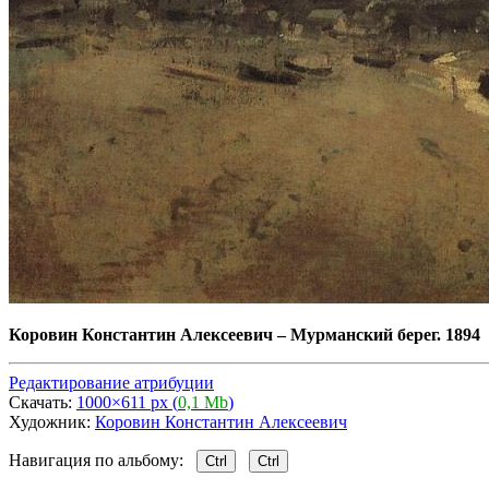
Коровин Константин Алексеевич
–
Мурманский берег. 1894
Редактирование атрибуции
Скачать:
1000×611 px (
0,1 Mb
)
Художник:
Коровин Константин Алексеевич
Навигация по альбому:
Ctrl
Ctrl