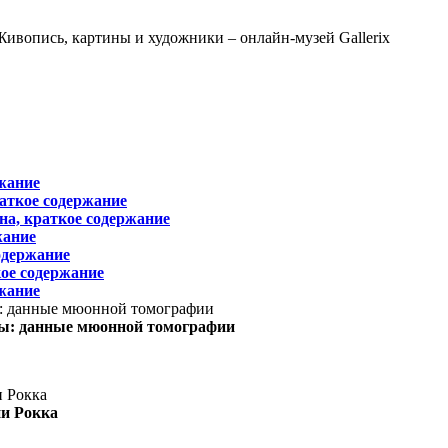
жание
раткое содержание
на, краткое содержание
жание
одержание
ое содержание
жание
ы: данные мюонной томографии
ни Рокка