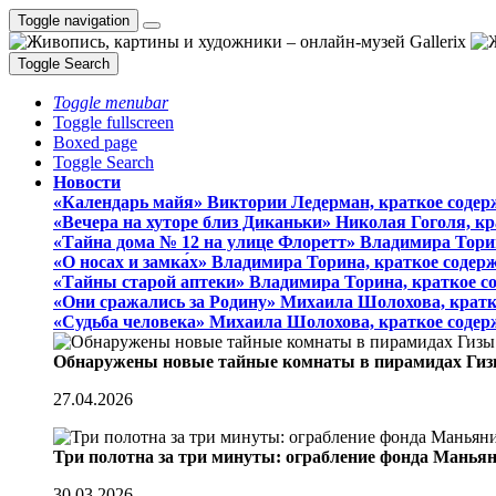
Toggle navigation
Toggle Search
Toggle menubar
Toggle fullscreen
Boxed page
Toggle Search
Новости
«Календарь майя» Виктории Ледерман, краткое содер
«Вечера на хуторе близ Диканьки» Николая Гоголя, к
«Тайна дома № 12 на улице Флоретт» Владимира Тори
«О носах и замка́х» Владимира Торина, краткое содер
«Тайны старой аптеки» Владимира Торина, краткое с
«Они сражались за Родину» Михаила Шолохова, кратк
«Судьба человека» Михаила Шолохова, краткое содер
Обнаружены новые тайные комнаты в пирамидах Гиз
27.04.2026
Три полотна за три минуты: ограбление фонда Манья
30.03.2026