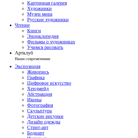
Картинная галерея
Художники
Музеи мира
Русские художники
Чтение
Книги
Энциклопедия
Фильмы о художниках
Учимся рисовать
Артклуб
Наши современники
Экспозиция
Живопись
Графика
Цифровое искусство
Хендмейд
Абстракция
Иконы
Фотография
Скульптура
Детские рисунки
Дизайн одежды
Стрит-арт
Бодиарт