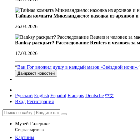
Тайная комната Микеланджело: находка из архивов и
26.03.2026
Banksy раскрыт? Расследование Reuters и человек за 
17.03.2026
“
Ван Гог вложил душу в каждый мазок «Звёздной ночи».
Дайджест новостей
Русский
English
Español
Français
Deutsche
中文
Вход
Регистрация
Музей Галерикс
Старые картины
Картины