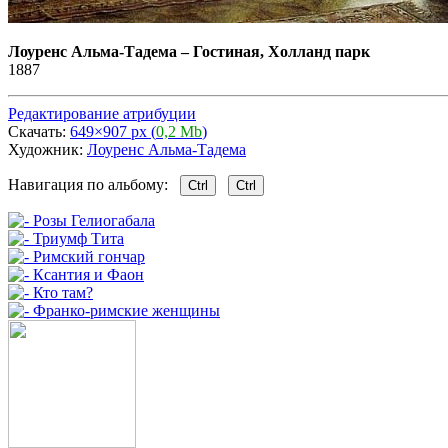
Лоуренс Альма-Тадема
–
Гостиная, Холланд парк
1887
Редактирование атрибуции
Скачать:
649×907 px (
0,2 Mb
)
Художник:
Лоуренс Альма-Тадема
Навигация по альбому:
Ctrl
Ctrl