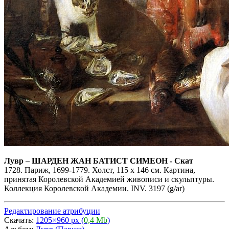
Лувр
–
ШАРДЕН ЖАН БАТИСТ СИМЕОН - Скат
1728. Париж, 1699-1779. Холст, 115 х 146 см. Картина,
принятая Королевской Академией живописи и скульптуры.
Коллекция Королевской Академии. INV. 3197 (g/ar)
Редактирование атрибуции
Скачать:
1205×960 px (
0,4 Mb
)