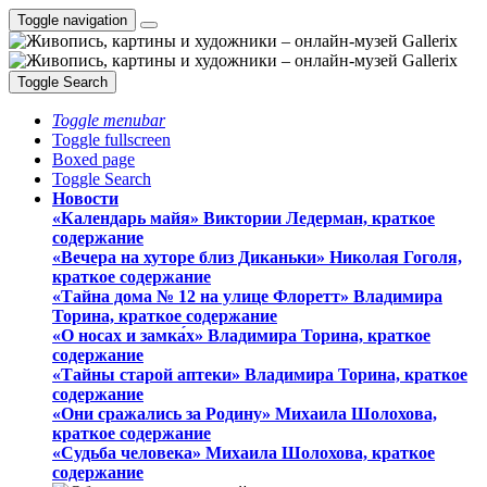
Toggle navigation
Toggle Search
Toggle menubar
Toggle fullscreen
Boxed page
Toggle Search
Новости
«Календарь майя» Виктории Ледерман, краткое
содержание
«Вечера на хуторе близ Диканьки» Николая Гоголя,
краткое содержание
«Тайна дома № 12 на улице Флоретт» Владимира
Торина, краткое содержание
«О носах и замка́х» Владимира Торина, краткое
содержание
«Тайны старой аптеки» Владимира Торина, краткое
содержание
«Они сражались за Родину» Михаила Шолохова,
краткое содержание
«Судьба человека» Михаила Шолохова, краткое
содержание