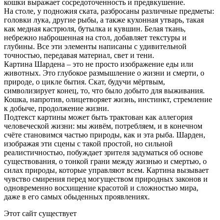
кошки выражает сосредоточенность и предвкушение.
На столе, у подножия ската, разбросаны различные предметы:
головки лука, другие рыбы, а также кухонная утварь, такая
как медная кастрюля, бутылка и кувшин. Белая ткань,
небрежно наброшенная на стол, добавляет текстуры и
глубины. Все эти элементы написаны с удивительной
точностью, передавая материал, свет и тени.
Картина Шардена – это не просто изображение еды или
животных. Это глубокое размышление о жизни и смерти, о
природе, о цикле бытия. Скат, будучи мёртвым,
символизирует конец, то, что было добыто для выживания.
Кошка, напротив, олицетворяет жизнь, инстинкт, стремление
к добыче, продолжение жизни.
Подтекст картины может быть трактован как аллегория
человеческой жизни: мы живём, потребляем, и в конечном
счёте становимся частью природы, как и эта рыба. Шарден,
изображая эти сцены с такой простой, но сильной
реалистичностью, побуждает зрителя задуматься об основе
существования, о тонкой грани между жизнью и смертью, о
силах природы, которые управляют всем. Картина вызывает
чувство смирения перед могуществом природных законов и
одновременно восхищение красотой и сложностью мира,
даже в его самых обыденных проявлениях.
Этот сайт существует