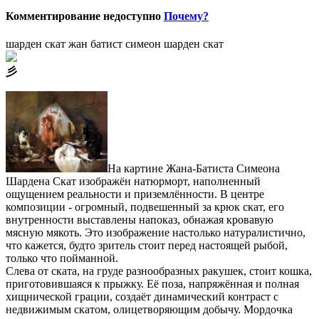
Комментирование недоступно
Почему?
шарден скат
жан батист симеон шарден скат
⼺
На картине Жана-Батиста Симеона
Шардена Скат изображён натюрморт, наполненный
ощущением реальности и приземлённости. В центре
композиции - огромный, подвешенный за крюк скат, его
внутренности выставлены напоказ, обнажая кровавую
мясную мякоть. Это изображение настолько натуралистично,
что кажется, будто зритель стоит перед настоящей рыбой,
только что пойманной.
Слева от ската, на груде разнообразных ракушек, стоит кошка,
приготовившаяся к прыжку. Её поза, напряжённая и полная
хищнической грации, создаёт динамический контраст с
недвижимым скатом, олицетворяющим добычу. Мордочка