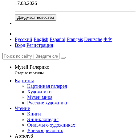
17.03.2026
Дайджест новостей
Русский
English
Español
Français
Deutsche
中文
Вход
Регистрация
Музей Галерикс
Старые картины
Картины
Картинная галерея
Художники
Музеи мира
Русские художники
Чтение
Книги
Энциклопедия
Фильмы о художниках
Учимся рисовать
Артклуб